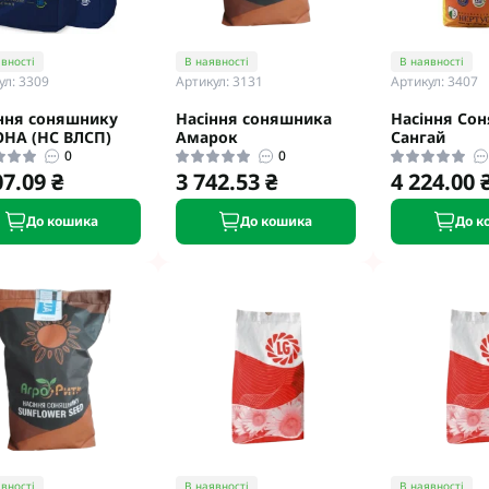
вності
В наявності
В наявності
ул: 3309
Артикул: 3131
Артикул: 3407
ння соняшнику
Насіння соняшника
Насіння Со
HA (НС ВЛСП)
Амарок
Сангай
0
0
07.09 ₴
3 742.53 ₴
4 224.00 
До кошика
До кошика
До к
вності
В наявності
В наявності