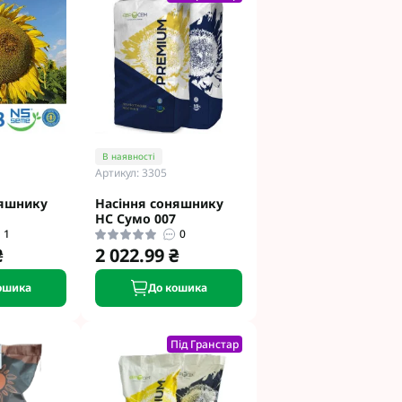
В наявності
Артикул: 3305
няшнику
Насіння соняшнику
НС Сумо 007
1
0
₴
2 022.99 ₴
ошика
До кошика
Під Гранстар