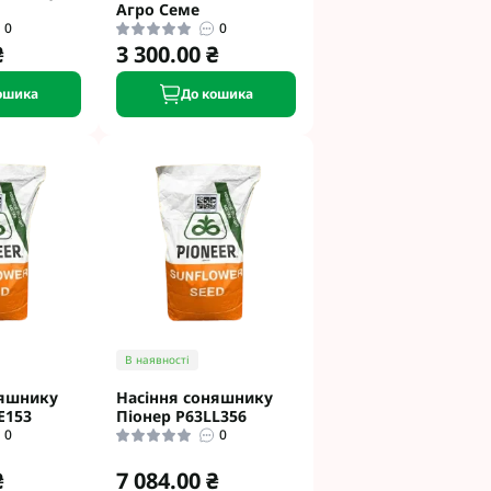
Агро Семе
0
0
₴
3 300.00 ₴
ошика
До кошика
В наявності
няшнику
Насіння соняшнику
E153
Піонер P63LL356
0
0
₴
7 084.00 ₴