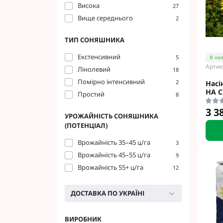
Висока
27
Фунгіциди Cort
Вище середнього
2
Фунгіциди Альф
Фунгіциди Пес
ТИП СОНЯШНИКА
Фунгіциди Укра
Екстенсивний
5
В ная
Фунгіциди Хим
Артик
Лінолевий
18
Фунгіциди BASF
Помірно інтенсивний
2
Насі
Фунгіциди BAYE
НА 
Простий
8
Фунгіциди FMC
Фунгіциди NER
3 3
УРОЖАЙНІСТЬ СОНЯШНИКА
Фунгіциди Syng
(ПОТЕНЦІАЛ)
Врожайність 35–45 ц/га
3
Врожайність 45–55 ц/га
9
Врожайність 55+ ц/га
12
ДОСТАВКА ПО УКРАЇНІ
ВИРОБНИК