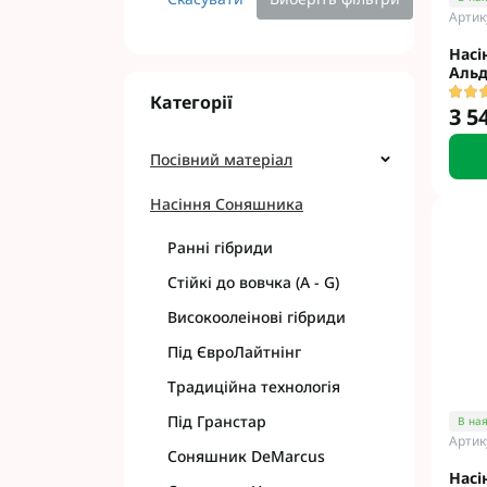
Артик
Насі
Альд
Категорії
3 5
Посівний матеріал
Насіння Соняшника
Ранні гібриди
Стійкі до вовчка (A - G)
Високоолеінові гібриди
Під ЄвроЛайтнінг
Традиційна технологія
Під Гранстар
В ная
Артик
Соняшник DeMarcus
Насі