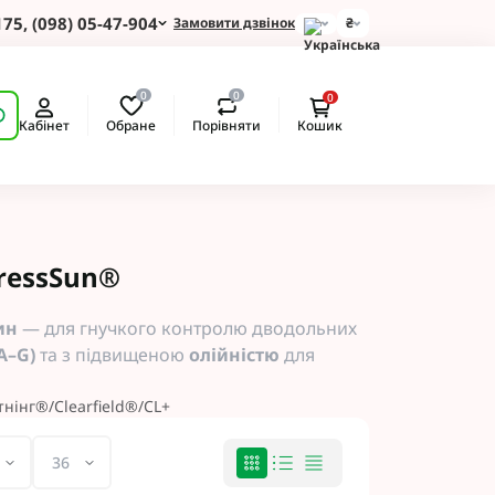
175, (098) 05-47-904
Замовити дзвінок
₴
для Зернових
0
0
0
 для Соняшнику
Обране
Порівняти
Кабінет
Кошик
для Картоплі
для Кукурудзи
для Сої
для Ріпаку
 Протруйники
pressSun®
BASF
 BAYER
ин
— для гнучкого контролю дводольних
ротруйники
A–G)
та з підвищеною
олійністю
для
 NERTUS
Альфа Смарт Агро
тнінг®/Clearfield®/CL+
 АХТ
 Пест ЮА