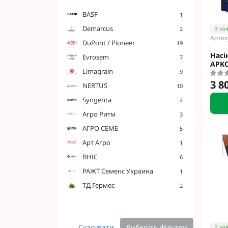
BASF
1
Demarcus
2
В ная
Артик
DuPont / Pioneer
19
Насі
Evrosem
7
APKO
Limagrain
9
3 8
NERTUS
10
Syngenta
4
Агро Ритм
3
АГРО СЕМЕ
5
Арт Агро
1
ВНІС
6
РАЖТ Семенс Украина
1
ТД Гермес
2
Скасувати
Виберіть фільтри
В ная