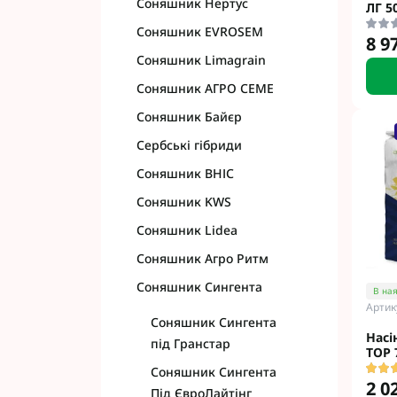
Соняшник Нертус
ЛГ 5
Соняшник EVROSEM
8 9
Соняшник Limagrain
Соняшник АГРО СЕМЕ
Соняшник Байєр
Сербські гібриди
Соняшник ВНІС
Соняшник KWS
Соняшник Lidea
Соняшник Агро Ритм
Соняшник Сингента
В ная
Артик
Соняшник Сингента
Насі
під Гранстар
ТОР 
Соняшник Сингента
2 0
Під ЄвроЛайтінг