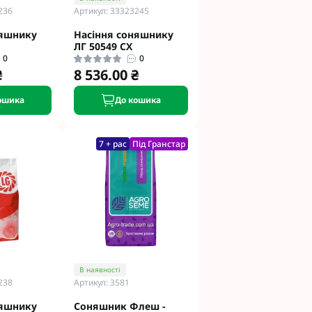
236
Артикул: 33323245
няшнику
Насіння соняшнику
ЛГ 50549 CX
0
0
₴
8 536.00 ₴
ошика
До кошика
7 + рас
Під Гранстар
В наявності
238
Артикул: 3581
няшнику
Соняшник Флеш -