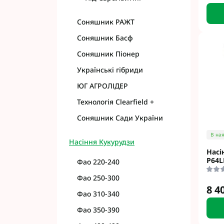
Cоняшник РАЖТ
Соняшник Басф
Соняшник Піонер
Українські гібриди
ЮГ АГРОЛІДЕР
Технологія Clearfield +
Соняшник Сади України
В ная
Насіння Кукурудзи
Насі
P64L
Фао 220-240
Фао 250-300
8 4
Фао 310-340
Фао 350-390