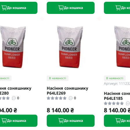
До кошика
До кошика
До к
вності
В наявності
В наявності
Артикул: 11123
ння соняшнику
Насіння соняшнику
E280
P64LE269
Насіння со
0
0
P64LE185
04.00 ₴
8 140.00 ₴
8 140.00 
До кошика
До кошика
До к