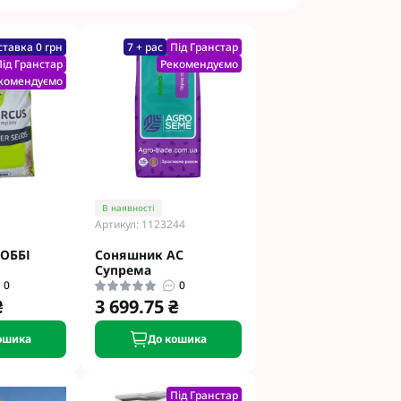
етинг
Укравіт
тавка 0 грн
7 + рас
Під Гранстар
Під Гранстар
Рекомендуємо
комендуємо
гента під
гента Під
В наявності
Артикул: 1123244
ОББІ
Соняшник АС
Супрема
ід Раундап
0
0
₴
3 699.75 ₴
ошика
До кошика
Під Гранстар