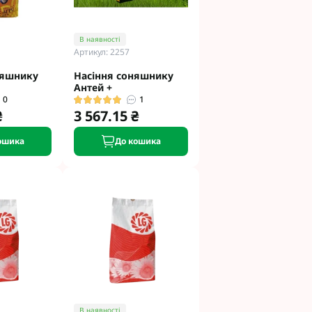
В наявності
Артикул: 2257
няшнику
Насіння соняшнику
Антей +
0
1
₴
3 567.15 ₴
ошика
До кошика
В наявності