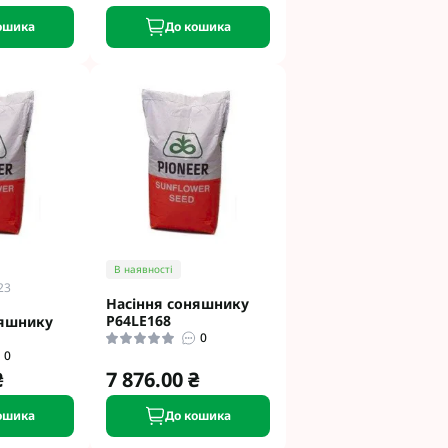
ошика
До кошика
В наявності
23
Насіння соняшнику
P64LE168
няшнику
0
0
₴
7 876.00 ₴
ошика
До кошика