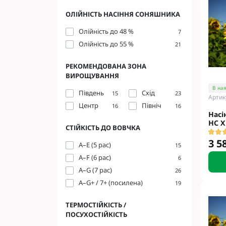
ОЛІЙНІСТЬ НАСІННЯ СОНЯШНИКА
Олійність до 48 %
7
Олійність до 55 %
21
Фунгіциди Для 
РЕКОМЕНДОВАНА ЗОНА
Фунгіциди Для 
ВИРОЩУВАННЯ
Фунгіциди для 
В ная
Південь
Схід
15
23
Фунгіциди Для
Артик
Центр
Північ
16
16
Фунгіциди Для 
Насі
Фунгіциди для 
НС Х
СТІЙКІСТЬ ДО ВОВЧКА
Фунгіциди для 
3 5
A–E (5 рас)
15
Фунгіциди Для 
A–F (6 рас)
6
Фунгіциди Для 
A–G (7 рас)
26
Фунгіциди Для 
A–G+ / 7+ (посилена)
19
Фунгіциди Для 
Контактні фунг
ТЕРМОСТІЙКІСТЬ /
Системні фунгі
ПОСУХОСТІЙКІСТЬ
Фунгіциди АХТ