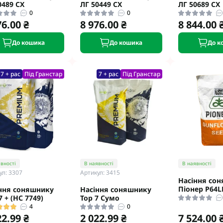
0489 CX
ЛГ 50449 CX
ЛГ 50689 CX
0
0
76.00 ₴
8 976.00 ₴
8 844.00 
До кошика
До кошика
До к
7 + рас
Під Гранстар
7 + рас
Під Гранстар
вності
В наявності
В наявності
ул: 3307
Артикул: 3415
Насіння со
Піонер P64L
ння соняшнику
Насіння соняшнику
7 + (НС 7749)
Тор 7 Сумо
4
0
22.99 ₴
2 022.99 ₴
7 524.00 