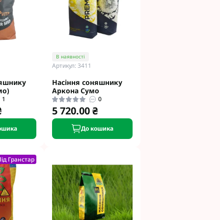
В наявності
Артикул: 3411
няшнику
Насіння соняшнику
мо)
Аркона Сумо
1
0
₴
5 720.00 ₴
ошика
До кошика
Під Гранстар