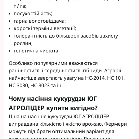
т / га;
посухостійкість;
гарна вологовіддача;
короткі терміни вегетації;
толерантність до більшості засобів захисту
рослин;
генетична чистота.
Особливо популярними вважаються
ранньостиглі і середньостиглі гібриди. Аграрії
найчастіше звертають увагу на НС-2014, НС 101,
НС 3030, НС 3023 та ін.
Чому насіння кукурудзи ЮГ
АГРОЛІДЕР купити вигідно?
Ціна на насіння кукурудзи ЮГ АГРОЛІДЕР
виправдана кількістю і якістю врожаю. Фермери
можуть підібрати оптимальний варіант для
кожного конкретного регіону. Рослини не