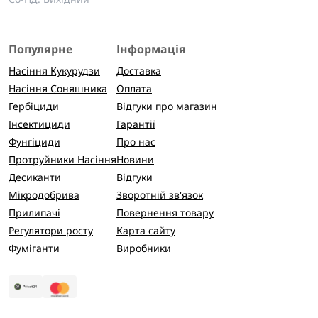
Популярне
Інформація
Насіння Кукурудзи
Доставка
Насіння Соняшника
Оплата
Гербіциди
Відгуки про магазин
Інсектициди
Гарантії
Фунгіциди
Про нас
Протруйники Насіння
Новини
Десиканти
Відгуки
Мікродобрива
Зворотній зв'язок
Прилипачі
Повернення товару
Регулятори росту
Карта сайту
Фуміганти
Виробники