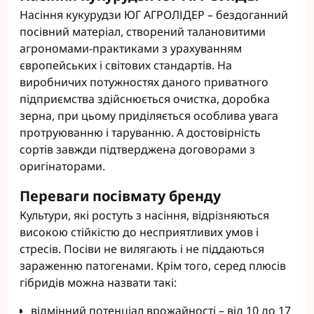
Насіння кукурудзи ЮГ АГРОЛІДЕР – бездоганний
посівний матеріал, створений талановитими
агрономами-практиками з урахуванням
європейських і світових стандартів. На
виробничих потужностях даного приватного
підприємства здійснюється очистка, доробка
зерна, при цьому приділяється особлива увага
протруюванню і таруванню. А достовірність
сортів завжди підтверджена договорами з
оригінаторами.
Переваги посівмату бренду
Культури, які ростуть з насіння, відрізняються
високою стійкістю до несприятливих умов і
стресів. Посіви не вилягають і не піддаються
зараженню патогенами. Крім того, серед плюсів
гібридів можна назвати такі:
відмінний потенціал врожайності – від 10 до 17