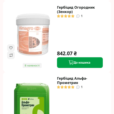
Гербіцид Огородник
(Зенкор)
1
842.07 ₴
До кошика
В наявності
Гербіцид Альфа-
Прометрин
1