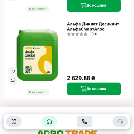
До кошика
В наявності
Альфа Дикват Десикант
АльфаСмартАгро
0
2 629.88 ₴
До кошика
В наявності