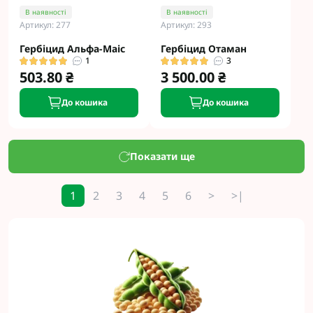
В наявності
В наявності
Артикул: 277
Артикул: 293
Гербіцид Альфа-Маіс
Гербіцид Отаман
1
3
503.80 ₴
3 500.00 ₴
До кошика
До кошика
Показати ще
1
2
3
4
5
6
>
>|