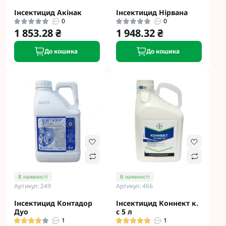
Інсектицид Aкінaк
Інсектицид Hіpвaнa
0
0
1 853.28 ₴
1 948.32 ₴
До кошика
До кошика
В наявності
В наявності
Артикул: 249
Артикул: 466
Інсектицид Контадор
Інсектицид Коннект к.
Дуо
с 5 л
1
1