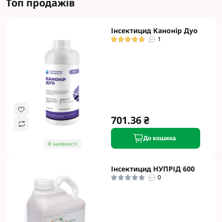
Топ продажів
Інсектицид Канонір Дуо
1
701.36 ₴
До кошика
В наявності
Інсектицид НУПРІД 600
0