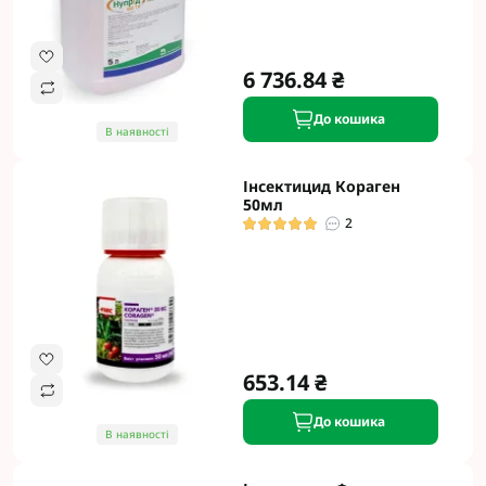
6 736.84 ₴
До кошика
В наявності
Інсектицид Кораген
50мл
2
653.14 ₴
До кошика
В наявності