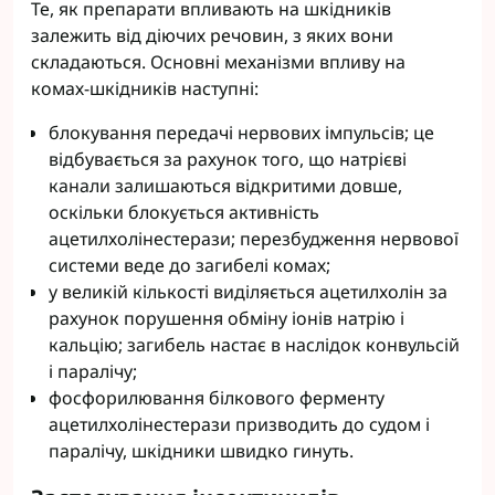
Те, як препарати впливають на шкідників
залежить від діючих речовин, з яких вони
складаються. Основні механізми впливу на
комах-шкідників наступні:
блокування передачі нервових імпульсів; це
відбувається за рахунок того, що натрієві
канали залишаються відкритими довше,
оскільки блокується активність
ацетилхолінестерази; перезбудження нервової
системи веде до загибелі комах;
у великій кількості виділяється ацетилхолін за
рахунок порушення обміну іонів натрію і
кальцію; загибель настає в наслідок конвульсій
і паралічу;
фосфорилювання білкового ферменту
ацетилхолінестерази призводить до судом і
паралічу, шкідники швидко гинуть.