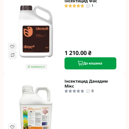
Інсектицид Фас
1
1 210.00 ₴
До кошика
В наявності
Інсектицид Данадим
Мікс
0