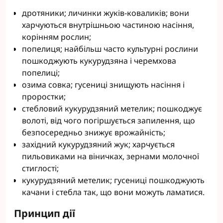
дротяники; личинки жуків-коваликів; вони
харчуються внутрішньою частиною насіння,
корінням рослин;
попелиця; найбільш часто культурні рослини
пошкоджують кукурудзяна і черемхова
попелиці;
озима совка; гусениці знищують насіння і
проростки;
стебловий кукурудзяний метелик; пошкоджує
волоті, від чого погіршується запилення, що
безпосередньо знижує врожайність;
західний кукурудзяний жук; харчується
пильовиками на віничках, зернами молочної
стиглості;
кукурудзяний метелик; гусениці пошкоджують
качани і стебла так, що вони можуть ламатися.
Принцип дії