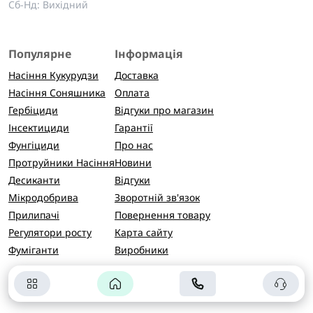
Сб-Нд: Вихідний
Популярне
Інформація
Насіння Кукурудзи
Доставка
Насіння Соняшника
Оплата
Гербіциди
Відгуки про магазин
Інсектициди
Гарантії
Фунгіциди
Про нас
Протруйники Насіння
Новини
Десиканти
Відгуки
Мікродобрива
Зворотній зв'язок
Прилипачі
Повернення товару
Регулятори росту
Карта сайту
Фуміганти
Виробники