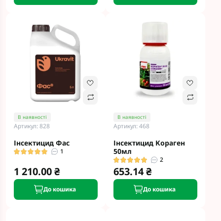
В наявності
В наявності
Артикул: 828
Артикул: 468
Інсектицид Фас
Інсектицид Кораген
50мл
1
2
1 210.00 ₴
653.14 ₴
До кошика
До кошика