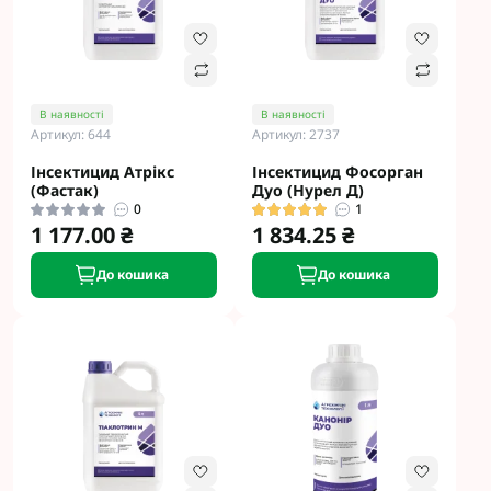
В наявності
В наявності
Артикул: 644
Артикул: 2737
Інсектицид Атрікс
Інсектицид Фосорган
(Фастак)
Дуо (Нурел Д)
0
1
1 177.00 ₴
1 834.25 ₴
До кошика
До кошика