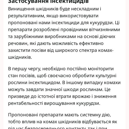
Застосування інсектицидів
Винищення шкідників буде нескладним і
результативним, якщо використовувати
пропоновані нами інсектициди для кукурудзи. Ці
препарати розроблені провідними вітчизняними
та зарубіжними виробниками на основі діючих
речовин, які дають можливість ефективно
захистити посіви від широкого спектра комах-
шкідників.
В першу чергу, необхідно постійно моніторити
стан посівів, щоб своєчасно обробити культурні
рослини інсектицидом. В іншому випадку комахи
можуть завдати значної шкоди рослинам. Це
призведе до істотної втрати врожаю і зниження
рентабельності вирощування кукурудзи.
Пропоновані препарати мають системну дію,
тобто вплив на комах шкідників відбувається як
під час безпосереднього контакту, так і при