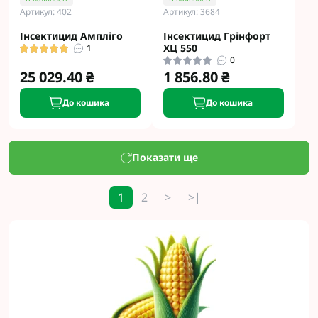
Артикул: 402
Артикул: 3684
Інсектицид Ампліго
Інсектицид Грінфорт
ХЦ 550
1
0
25 029.40 ₴
1 856.80 ₴
До кошика
До кошика
Показати ще
1
2
>
>|