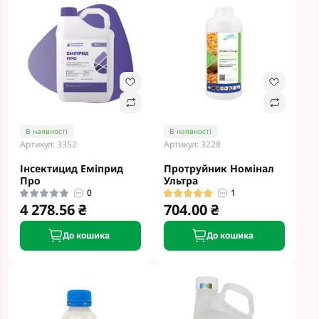
В наявності
В наявності
Артикул: 3352
Артикул: 3228
Інсектицид Еміприд
Протруйник Номінал
Про
Ультра
0
1
4 278.56 ₴
704.00 ₴
До кошика
До кошика