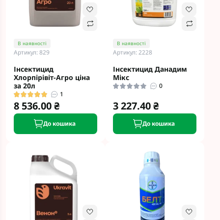
В наявності
В наявності
Артикул: 829
Артикул: 2228
Інсектицид
Інсектицид Данадим
Хлорпірівіт-Агро ціна
Мікс
за 20л
0
1
8 536.00 ₴
3 227.40 ₴
До кошика
До кошика