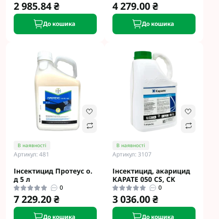
2 985.84 ₴
4 279.00 ₴
До кошика
До кошика
В наявності
В наявності
Артикул: 481
Артикул: 3107
Інсектицид Протеус о.
Інсектицид, акарицид
д 5 л
КАРАТЕ 050 CS, CK
0
0
7 229.20 ₴
3 036.00 ₴
До кошика
До кошика