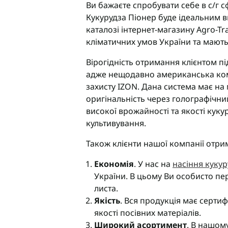
Ви бажаєте спробувати себе в с/г с
Кукурудза Піонер буде ідеальним в
каталозі інтернет-магазину Agro-Tr
кліматичних умов України та мають
Вірогідність отримання клієнтом п
адже нещодавно американська ком
захисту IZON. Дана система має на 
оригінальність через голографічний
високої врожайності та якості кук
культивування.
Також клієнти нашої компанії отрим
Економія
. У нас на
насіння куку
України. В цьому Ви особисто пе
листа.
Якість
. Вся продукція має серти
якості посівних матеріалів.
Широкий асортимент
. В нашом