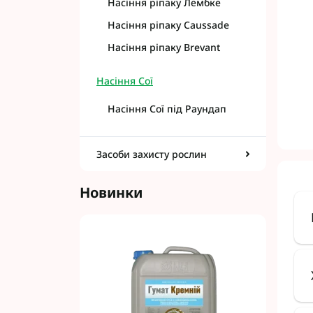
Насіння ріпаку Лембке
Насіння ріпаку Caussade
Насіння ріпаку Brevant
Насіння Сої
Насіння Сої під Раундап
Засоби захисту рослин
Новинки