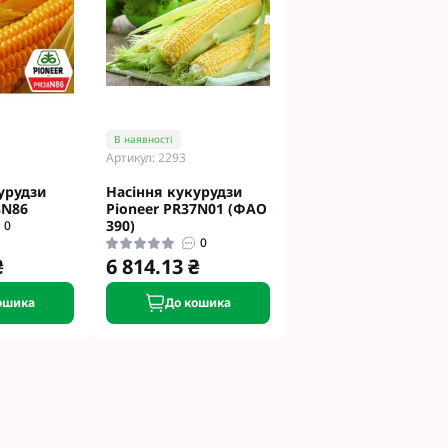
етинг
Укравіт
гента під
В наявності
Артикул: 2293
гента Під
урудзи
Насіння кукурудзи
8N86
Pioneer PR37N01 (ФАО
390)
0
0
₴
6 814.13 ₴
ошика
До кошика
ід Раундап