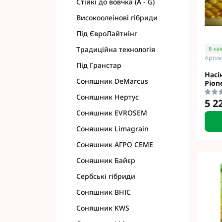
Стійкі до вовчка (A - G)
Високоолеінові гібриди
Під ЄвроЛайтнінг
Традиційна технологія
В ная
Артик
Фунгіциди Для 
Під Гранстар
Фунгіциди Для 
Насі
Соняшник DeMarcus
Pion
Фунгіциди для 
Фунгіциди Для
Соняшник Нертус
5 2
Фунгіциди Для 
Соняшник EVROSEM
Фунгіциди для 
Соняшник Limagrain
Фунгіциди для 
Соняшник АГРО СЕМЕ
Фунгіциди Для 
Фунгіциди Для 
Соняшник Байєр
Фунгіциди Для 
Сербські гібриди
Фунгіциди Для 
Соняшник ВНІС
Контактні фунг
Системні фунгі
Соняшник KWS
Фунгіциди АХТ