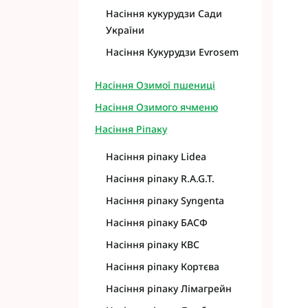
Насіння кукурудзи Сади
України
Насіння Кукурудзи Evrosem
Насіння Озимої пшениці
Насіння Озимого ячменю
Насіння Ріпаку
Насіння ріпаку Lidea
Насіння ріпаку R.A.G.T.
Насіння ріпаку Syngenta
Насіння ріпаку БАСФ
Насіння ріпаку КВС
Насіння ріпаку Кортєва
Насіння ріпаку Лімагрейн