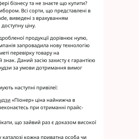
фері бізнесу та не знаєте що купити?
ибором. Всі сорти, що представлені в
ade, виведені з врахуванням
 доступну ціну.
ідробленої продукції дорівнює нулю,
панія запровадила нову технологію
меті перевірку товару на
 знак. Даний засію захисту є гарантією
урудзи за умови дотримання вимог
ують наступні привілеї:
рудзи
«Піонер» ціна найнижча в
реконаєтесь при отриманні прайс-
фікати, що зайвий раз є доказом високої
у каталозі кожна приватна особа чи