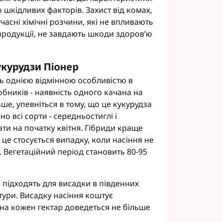
о шкідливих факторів. Захист від комах,
часні хімічні розчини, які не впливають
продукції, не завдають шкоди здоров’ю
укурудзи Піонер
ь однією відмінною особливістю в
обників - наявність одного качана на
ьше, упевніться в тому, що це кукурудза
о всі сорти - середньостиглі і
ти на початку квітня. Гібриди краще
 це стосується випадку, коли насіння не
. Вегетаційний період становить 80-95
е підходять для висадки в південних
тури. Висадку насіння коштує
на кожен гектар доведеться не більше