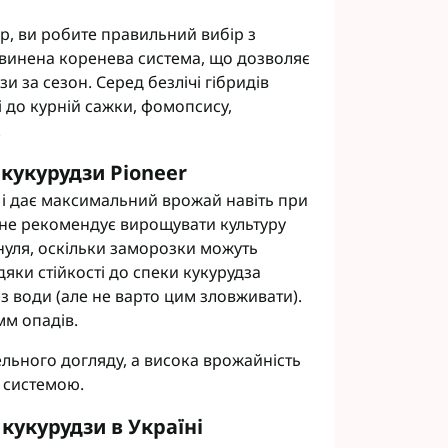
р, ви робите правильний вибір з
звинена коренева система, що дозволяє
и за сезон. Серед безлічі гібридів
кі до курній сажки, фомопсису,
.
кукурудзи Pioneer
і дає максимальний врожай навіть при
 не рекомендує вирощувати культуру
уля, оскільки заморозки можуть
яки стійкості до спеки кукурудза
з води (але не варто цим зловживати).
мм опадів.
ельного догляду, а висока врожайність
 системою.
кукурудзи в Україні