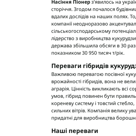
Насіння Піонер
з’явилось на украї
сторіччя. Згодом почалося будівни
вдалих дослідів на наших полях. Т
компанії неодноразово акцентувал
сільськогосподарському потенціалі
лідерство з виробництва кукурудзи. 
держава збільшила обсяги в 30 разі
показником 30 950 тисяч т/рік.
Переваги гібридів кукуруд
Важливою перевагою посівної кукуру
врожайності гібридів, вона не вели
аграрія. Цінність викликають всі со
умов, гібрид повинен бути правил
кореневу систему і товстий стебло,
сильних вітрів. Компанія велику ув
придатні для виробництва борошна,
Наші переваги