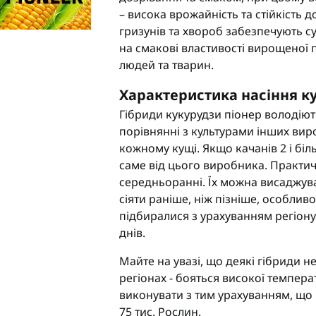
– висока врожайність та стійкість д
eva
Мікродобрива Плантоніт
гризунів та хвороб забезпечують су
а Смарт Агро
Мікродобрива Альфа Смарт
Агро
на смакові властивості вирощеної 
т ЮА
людей та тварин.
Мікродобрива Укравіт
віт
агромаркетинг
Характеристика насіння к
Гібриди кукурудзи піонер володіют
R
порівнянні з культурами інших вир
кожному кущі. Якщо качанів 2 і біл
TUS
саме від цього виробника. Практичн
enta
середньоранні. Їх можна висаджува
сіяти раніше, ніж пізніше, особливо
підбиралися з урахуванням регіону
днів.
Майте на увазі, що деякі гібриди н
регіонах - бояться високої темпера
виконувати з тим урахуванням, що 
75 тис. Рослин.