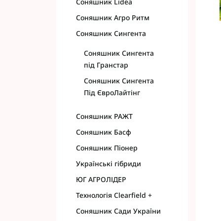
Соняшник Lidea
Фунгіциди Cort
Соняшник Агро Ритм
Фунгіциди Альф
Соняшник Сингента
Фунгіциди Пес
Фунгіциди Укра
Соняшник Сингента
Фунгіциди Хим
під Гранстар
Фунгіциди BASF
Соняшник Сингента
Фунгіциди BAYE
Під ЄвроЛайтінг
Фунгіциди FMC
Фунгіциди NER
Cоняшник РАЖТ
Фунгіциди Syng
Соняшник Басф
Соняшник Піонер
Українські гібриди
ЮГ АГРОЛІДЕР
Технологія Clearfield +
Соняшник Сади України