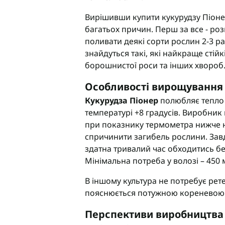
Вирішивши купити кукурудзу Піоне
багатьох причин. Перш за все - ро
поливати деякі сорти рослин 2-3 раз
знайдуться такі, які найкраще стій
борошнистої роси та інших хвороб
Особливості вирощування 
Кукурудза Піонер
полюбляє тепло 
температурі +8 градусів. Виробник
при показнику термометра нижче н
спричинити загибель рослини. Завд
здатна тривалий час обходитись бе
Мінімальна потреба у волозі – 450 
В іншому культура не потребує рет
пояснюється потужною кореневою
Перспективи виробництва 