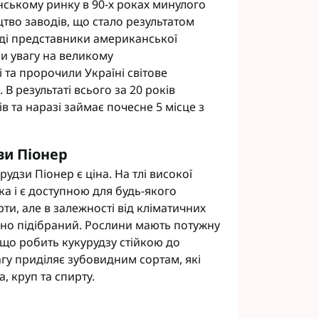
нському ринку в 90-х роках минулого
цтво заводів, що стало результатом
оді представники американської
и увагу на великому
 та пророчили Україні світове
В результаті всього за 20 років
в та наразі займає почесне 5 місце з
зи Піонер
дзи Піонер є ціна. На тлі високої
ка і є доступною для будь-якого
рти, але в залежності від кліматичних
ьно підібраний. Рослини мають потужну
 що робить кукурудзу стійкою до
агу приділяє зубовидним сортам, які
 круп та спирту.