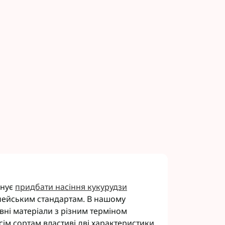
нує
придбати насіння кукурудзи
опейським стандартам. В нашому
івні матеріали з різним терміном
сім сортам властиві дві характеристики