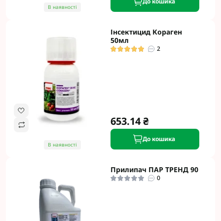
До кошика
В наявності
Інсектицид Кораген
50мл
2
653.14 ₴
До кошика
В наявності
Прилипач ПАР ТРЕНД 90
0