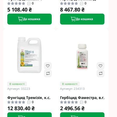
0
0
5 108.40 ₴
8 467.80 ₴
До кошика
До кошика
В наявності
В наявності
Артикул: 33223
Артикул: 234313
Фунгіцид Тремізія, к.с.
Гербіцид Фаместра, в.г.
0
0
12 830.40 ₴
2 496.56 ₴