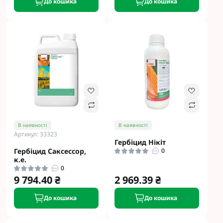
До кошика
До кошика
В наявності
В наявності
Артикул: 33323
Гербіцид Нікіт
Гербіцид Саксессор,
0
к.е.
0
9 794.40 ₴
2 969.39 ₴
До кошика
До кошика