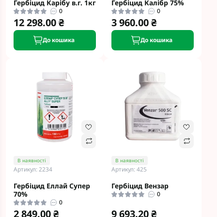
Гербіцид Карібу в.г. 1кг
Гербіцид Калібр 75%
0
0
12 298.00 ₴
3 960.00 ₴
До кошика
До кошика
В наявності
В наявності
Артикул: 2234
Артикул: 425
Гербіцид Еллай Супер
Гербіцид Вензар
70%
0
0
2 849.00 ₴
9 693.20 ₴