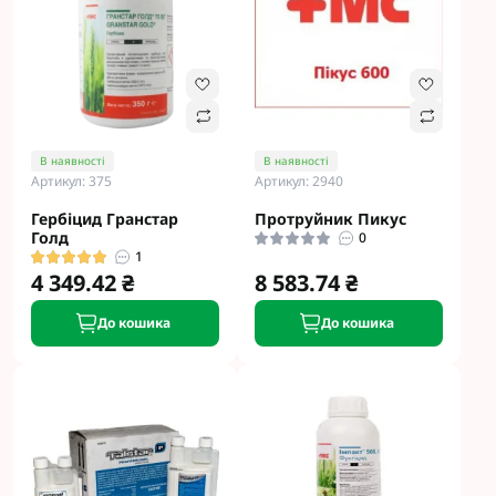
В наявності
В наявності
Артикул: 375
Артикул: 2940
Гербіцид Гранстар
Протруйник Пикус
Голд
0
1
4 349.42 ₴
8 583.74 ₴
До кошика
До кошика