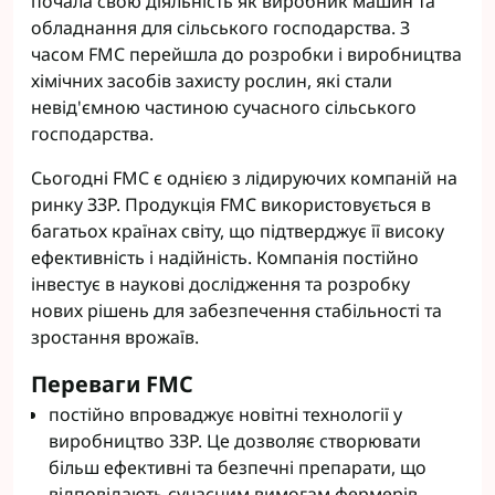
почала свою діяльність як виробник машин та
обладнання для сільського господарства. З
часом FMC перейшла до розробки і виробництва
хімічних засобів захисту рослин, які стали
невід'ємною частиною сучасного сільського
господарства.
Сьогодні FMC є однією з лідируючих компаній на
ринку ЗЗР. Продукція FMC використовується в
багатьох країнах світу, що підтверджує її високу
ефективність і надійність. Компанія постійно
інвестує в наукові дослідження та розробку
нових рішень для забезпечення стабільності та
зростання врожаїв.
Переваги FMC
постійно впроваджує новітні технології у
виробництво ЗЗР. Це дозволяє створювати
більш ефективні та безпечні препарати, що
відповідають сучасним вимогам фермерів.