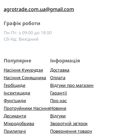
agrotrade.com.ua@gmail.com
Графік роботи
Пн-Пт: з 09:00 до 18:00
Сб-Нд: Вихідний
Популярне
Інформація
Насіння Кукурудзи
Доставка
Насіння Соняшника
Оплата
Гербіциди
Відгуки про магазин
Інсектициди
Гарантії
Фунгіциди
Про нас
Протруйники Насіння
Новини
Десиканти
Відгуки
Мікродобрива
Зворотній зв'язок
Прилипачі
Повернення товару