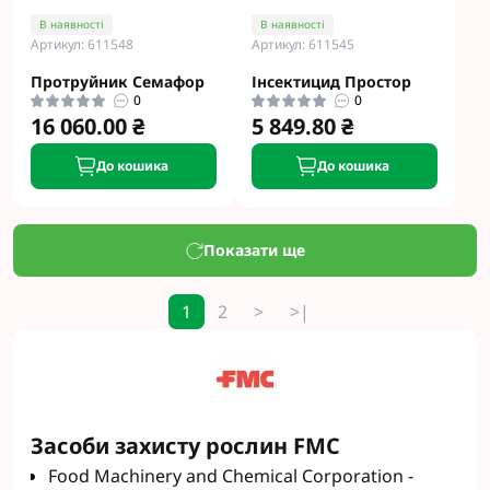
В наявності
В наявності
Артикул: 611548
Артикул: 611545
Протруйник Семафор
Інсектицид Простор
0
0
16 060.00 ₴
5 849.80 ₴
До кошика
До кошика
Показати ще
1
2
>
>|
Засоби захисту рослин FMC
Food Machinery and Chemical Corporation -