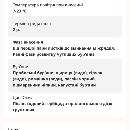
Температура повітря при внесенні
7-23 °С
Термін придатност
2 р.
Фаза внесення
Від першої пари листків до змикання міжряддя.
Ранні фази розвитку чутливих бур’янів
Бур'яни
Проблемні бур’яни: щириця (види), гірчак
(види), ромашка (види), паслін чорний,
підмаренник чіпкий, капустяні бур’яни
Доп. Опис
Післясходовий гербіцид з пролонгованою дією
грунтових.