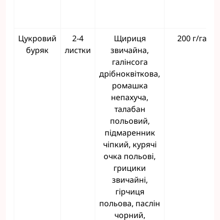
Цукровий
2-4
Щириця
200 г/га
буряк
листки
звичайна,
галінсога
дрібноквіткова,
ромашка
непахуча,
талабан
польовий,
підмаренник
чіпкий, курячі
очка польові,
грицики
звичайні,
гірчиця
польова, паслін
чорний,