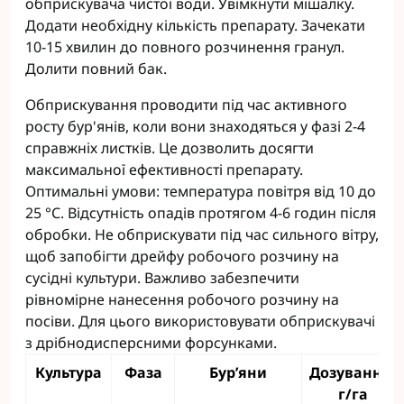
обприскувача чистої води. Увімкнути мішалку.
Додати необхідну кількість препарату. Зачекати
10-15 хвилин до повного розчинення гранул.
Долити повний бак.
Обприскування проводити під час активного
росту бур'янів, коли вони знаходяться у фазі 2-4
справжніх листків. Це дозволить досягти
максимальної ефективності препарату.
Оптимальні умови: температура повітря від 10 до
25 °С. Відсутність опадів протягом 4-6 годин після
обробки. Не обприскувати під час сильного вітру,
щоб запобігти дрейфу робочого розчину на
сусідні культури. Важливо забезпечити
рівномірне нанесення робочого розчину на
посіви. Для цього використовувати обприскувачі
з дрібнодисперсними форсунками.
Культура
Фаза
Бур’яни
Дозування,
г/га