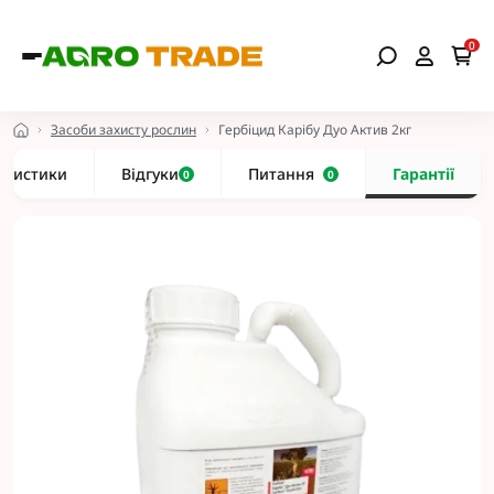
0
Засоби захисту рослин
Гербіцид Карібу Дуо Актив 2кг
еристики
Відгуки
Питання
Гарантії
0
0