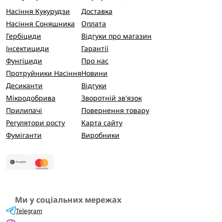
Насіння Кукурудзи
Доставка
Насіння Соняшника
Оплата
Гербіциди
Відгуки про магазин
Інсектициди
Гарантії
Фунгіциди
Про нас
Протруйники Насіння
Новини
Десиканти
Відгуки
Мікродобрива
Зворотній зв'язок
Прилипачі
Повернення товару
Регулятори росту
Карта сайту
Фуміганти
Виробники
Ми у соціальних мережах
Telegram