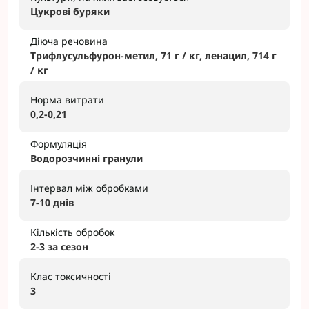
Цукрові буряки
Діюча речовина
Трифлусульфурон-метил, 71 г / кг, ленацил, 714 г
/ кг
Норма витрати
0,2-0,21
Формуляція
Водорозчинні гранули
Інтервал між обробками
7-10 днів
Кількість обробок
2-3 за сезон
Клас токсичності
3