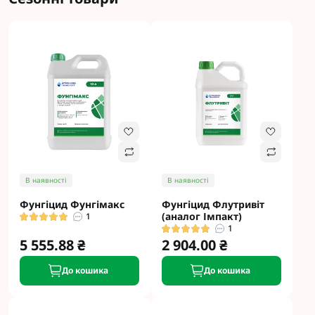
В наявності
В наявності
Фунгіцид Фунгімакс
Фунгіцид Флутривіт
(аналог Імпакт)
1
1
5 555.88 ₴
2 904.00 ₴
До кошика
До кошика