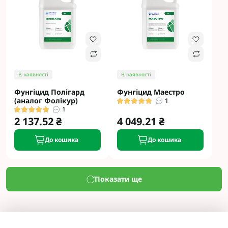
В наявності
В наявності
Фунгіцид Полігард
Фунгіцид Маестро
(аналог Фолікур)
1
1
2 137.52 ₴
4 049.21 ₴
До кошика
До кошика
Показати ще