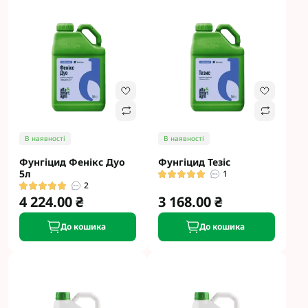
В наявності
В наявності
Фунгіцид Фенікс Дуо
Фунгіцид Тезіс
5л
1
2
4 224.00 ₴
3 168.00 ₴
До кошика
До кошика