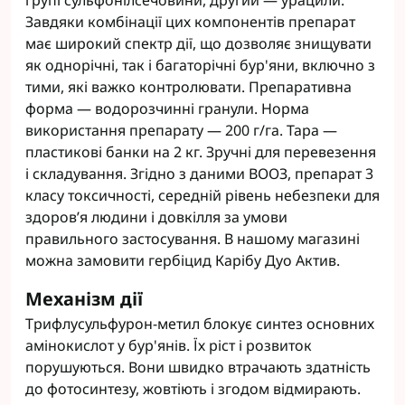
групі сульфонілсечовини, другий ― урацили.
Завдяки комбінації цих компонентів препарат
має широкий спектр дії, що дозволяє знищувати
як однорічні, так і багаторічні бур'яни, включно з
тими, які важко контролювати. Препаративна
форма ― водорозчинні гранули. Норма
використання препарату ― 200 г/га. Тара ―
пластикові банки на 2 кг. Зручні для перевезення
і складування. Згідно з даними ВООЗ, препарат 3
класу токсичності, середній рівень небезпеки для
здоров’я людини і довкілля за умови
правильного застосування. В нашому магазині
можна замовити гербіцид Карібу Дуо Актив.
Механізм дії
Трифлусульфурон-метил блокує синтез основних
амінокислот у бур'янів. Їх ріст і розвиток
порушуються. Вони швидко втрачають здатність
до фотосинтезу, жовтіють і згодом відмирають.