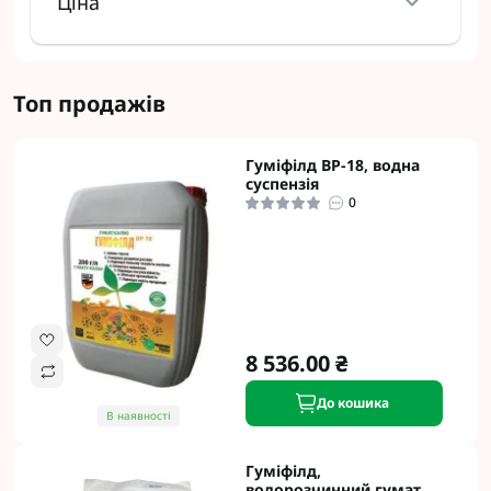
Ціна
Топ продажів
Гуміфілд ВР-18, водна
суспензія
0
8 536.00 ₴
До кошика
В наявності
Гуміфілд,
водорозчинний гумат