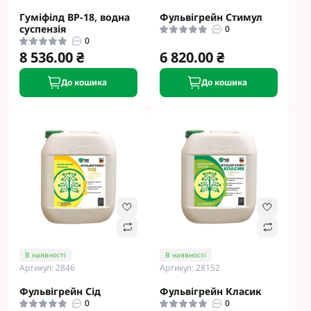
Гуміфілд ВР-18, водна
Фульвігрейн Стимул
суспензія
0
0
8 536.00 ₴
6 820.00 ₴
До кошика
До кошика
В наявності
В наявності
Артикул: 2846
Артикул: 28152
Фульвігрейн Сід
Фульвігрейн Класик
0
0