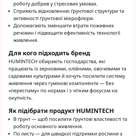
роботу добрив у стресових умовах.
Сприяють відновленню ґрунтової структури та
активності ґрунтової мікрофлори.
Допомагають зменшити втрати поживних
речовин і підвищити ефективність технології
живлення.
Для кого підходить бренд
HUMINTECH обирають господарства, які
працюють із зерновими, олійними, овочевими та
садовими культурами й хочуть посилити систему
живлення через гумінові компоненти — без
«переспаму» по нормах і з чітким фокусом на
окупність.
Як підібрати продукт HUMINTECH
В ґрунт — щоб посилити ґрунтові властивості та
роботу основного живлення.
По листу — для швидкої підтримки рослини у