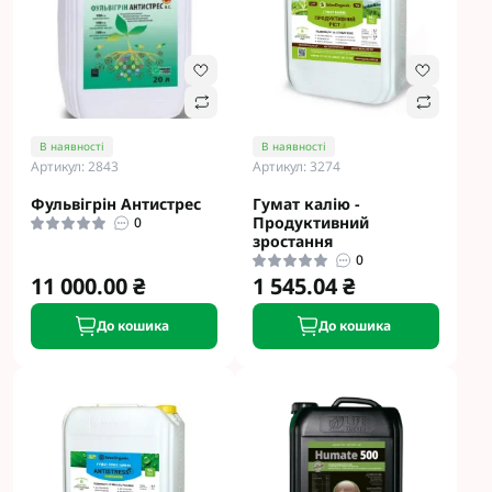
В наявності
В наявності
Артикул: 2843
Артикул: 3274
Фульвігрін Антистрес
Гумат калію -
Продуктивний
0
зростання
0
11 000.00 ₴
1 545.04 ₴
До кошика
До кошика