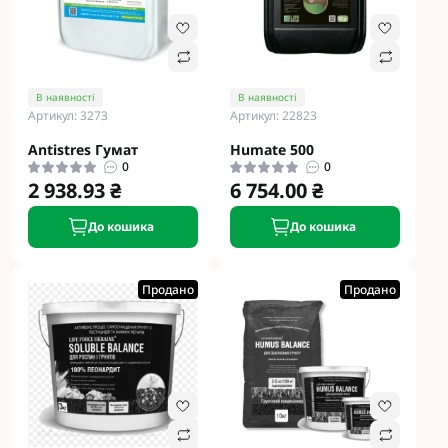
В наявності
В наявності
Артикул: 3273
Артикул: 22823
Antistres Гумат
Humate 500
0
0
2 938.93 ₴
6 754.00 ₴
До кошика
До кошика
Продано
Продано