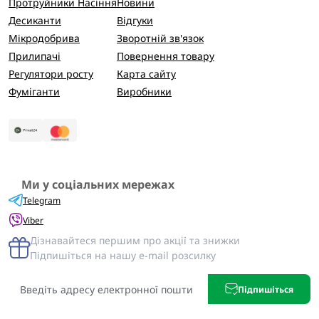
Протруйники Насіння
Новини
Десиканти
Відгуки
Мікродобрива
Зворотній зв'язок
Прилипачі
Повернення товару
Регулятори росту
Карта сайту
Фуміганти
Виробники
Ми у соціальних мережах
Telegram
Viber
Дізнавайтеся першим про акції та знижки
Підпишіться на нашу e-mail розсилку
Підпишіться