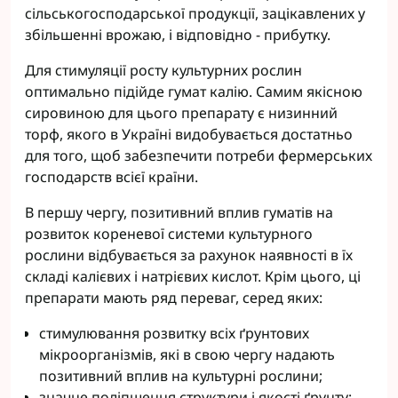
сільськогосподарської продукції, зацікавлених у
збільшенні врожаю, і відповідно - прибутку.
Для стимуляції росту культурних рослин
оптимально підійде гумат калію. Самим якісною
сировиною для цього препарату є низинний
торф, якого в Україні видобувається достатньо
для того, щоб забезпечити потреби фермерських
господарств всієї країни.
В першу чергу, позитивний вплив гуматів на
розвиток кореневої системи культурного
рослини відбувається за рахунок наявності в їх
складі калієвих і натрієвих кислот. Крім цього, ці
препарати мають ряд переваг, серед яких:
стимулювання розвитку всіх ґрунтових
мікроорганізмів, які в свою чергу надають
позитивний вплив на культурні рослини;
значне поліпшення структури і якості ґрунту;