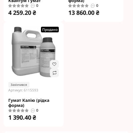
Квантум Гумат
форма)
0
0
4 259.20 ₴
13 860.00 ₴
Продано
Закінчився
Артикул: 6115593
Гумат Калію (рідка
форма)
0
1 390.40 ₴