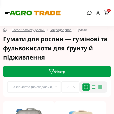
0
Засоби захисту рослин
Мікродобрива
Гумати
Гумати для рослин — гумінові та
фульвокислоти для ґрунту й
підживлення
Фільтр