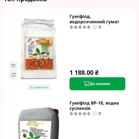
Гуміфілд,
водорозчинний гумат
0
1 188.00 ₴
До кошика
В наявності
Гуміфілд ВР-18, водна
суспензія
0