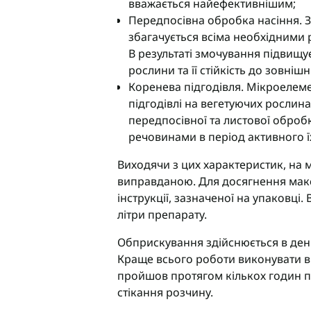
вважається найефективнішим;
Передпосівна обробка насіння. З
збагачується всіма необхідними р
В результаті змочування підвищу
рослини та її стійкість до зовнішн
Коренева підгодівля. Мікроелем
підгодівлі на вегетуючих рослин
передпосівної та листової обро
речовинами в період активного ї
Виходячи з цих характеристик, на 
виправданою. Для досягнення мак
інструкції, зазначеної на упаковці.
літри препарату.
Обприскування здійснюється в ден
Краще всього роботи виконувати в 
пройшов протягом кількох годин п
стікання розчину.