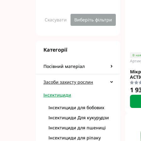
Соняшник Lide
Інсектициди Ук
Соняшник Агро
Інсектициди АХ
Соняшник Синг
Інсектициди Ал
Скасувати
Виберіть фільтри
Cоняшник РАЖ
Інсектициди BA
Соняшник Басф
Інсектициди BA
Соняшник Піон
Інсектициди F
Категорії
Українські гібр
Інсектициди N
В ная
ЮГ АГРОЛІДЕР
Інсектициди Sy
Артик
Технологія Clear
Інсектициди Хі
Посівний матеріал
Мікр
Соняшник Сади
ACT
Засоби захисту рослин
1 9
Інсектициди
Інсектициди для бобових
Інсектициди Для кукурудзи
Інсектициди для пшениці
Інсектициди для ріпаку