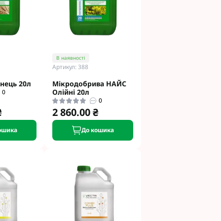
В наявності
Артикул: 388
нець 20л
Мікродобрива НАЙС
Олійні 20л
0
0
₴
2 860.00 ₴
ошика
До кошика