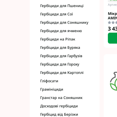
Артик
Гербіциди для Пшениці
Мікр
Гербіциди для Сої
AMI
Гербіциди для Соняшнику
3 4
Гербіциди для ячменю
Гербіциди на Ріпак
Гербіциди для Буряка
Гербіциди для Гарбузів
Гербіциди для Гороху
Гербіциди для Картоплі
Гліфосати
Грамініциди
Гранстар на Соняшник
Досходові гербіциди
Гербіцид від Берізки