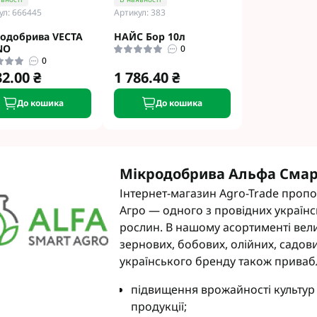
ул: 666445
Артикул: 383
одобрива VECTA
НАЙС Бор 10л
NO
0
0
32.00 ₴
1 786.40 ₴
До кошика
До кошика
Мікродобрива Альфа Смарт
Інтернет-магазин Agro-Trade проп
Агро — одного з провідних українс
рослин. В нашому асортименті вел
зернових, бобових, олійних, садови
українського бренду також прива
підвищення врожайності культур 
продукції;