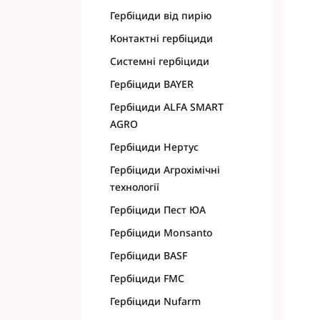
Гербіциди від пирію
Контактні гербіциди
Системні гербіциди
Гербіциди BAYER
Гербіциди ALFA SMART
AGRO
Гербіциди Нертус
Гербіциди Агрохімічні
технології
Гербіциди Пест ЮА
Гербіциди Monsanto
Гербіциди BASF
Гербіциди FMC
Гербіциди Nufarm