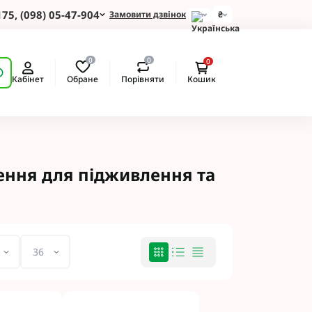
175, (098) 05-47-904
Замовити дзвінок
₴
для Зернових
0
0
0
 для Соняшнику
Обране
Порівняти
Кабінет
Кошик
для Картоплі
для Кукурудзи
для Сої
для Ріпаку
 Протруйники
ення для підживлення та
BASF
 BAYER
ротруйники
 NERTUS
Альфа Смарт Агро
 АХТ
 Пест ЮА