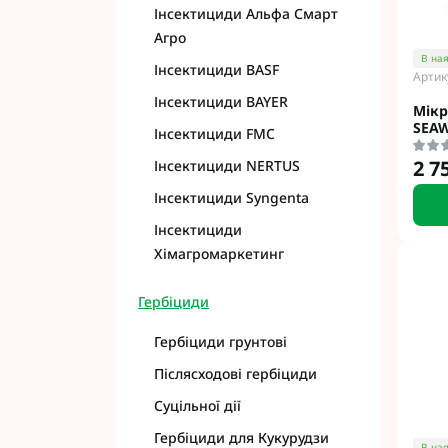
Інсектициди Альфа Смарт
Фунгіциди Cort
Агро
Фунгіциди Альф
В ная
Інсектициди BASF
Фунгіциди Пес
Артик
Фунгіциди Укра
Інсектициди BAYER
Мікр
Фунгіциди Хим
SEA
Інсектициди FMC
Фунгіциди BASF
2 7
Інсектициди NERTUS
Фунгіциди BAYE
Фунгіциди FMC
Інсектициди Syngenta
Фунгіциди NER
Інсектициди
Фунгіциди Syng
Хімагромаркетинг
Гербіциди
Гербіциди грунтові
Післясходові гербіциди
Суцільної дії
Гербіциди для Кукурудзи
В ная