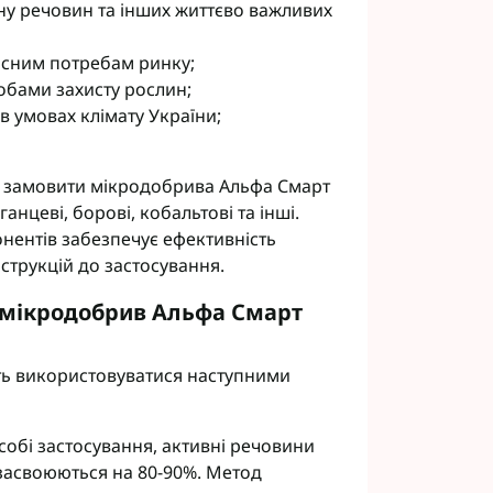
ну речовин та інших життєво важливих
часним потребам ринку;
собами захисту рослин;
в умовах клімату України;
а замовити мікродобрива Альфа Смарт
ганцеві, борові, кобальтові та інші.
ентів забезпечує ефективність
струкцій до застосування.
 мікродобрив Альфа Смарт
ть використовуватися наступними
обі застосування, активні речовини
засвоюються на 80-90%. Метод