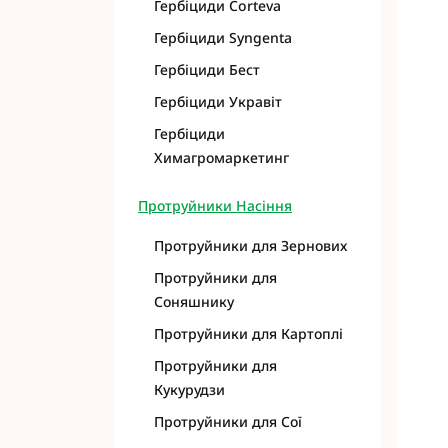
Гербіциди Corteva
Гербіциди Syngenta
Гербіциди Бест
Гербіциди Укравіт
Гербіциди
Химагромаркетинг
Протруйники Насіння
Протруйники для Зернових
Протруйники для
Соняшнику
Протруйники для Картоплі
Протруйники для
Кукурудзи
Протруйники для Сої