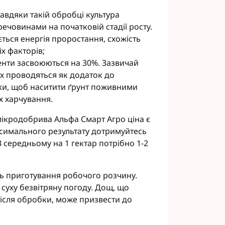
авдяки такій обробці культура
ечовинами на початковій стадії росту.
ється енергія проростання, схожість
іх факторів;
енти засвоюються на 30%. Зазвичай
ах проводяться як додаток до
бки, щоб наситити ґрунт поживними
х харчування.
мікродобрива Альфа Смарт Агро ціна є
симального результату дотримуйтесь
 В середньому на 1 гектар потрібно 1-2
ь приготування робочого розчину.
суху безвітряну погоду. Дощ, що
ісля обробки, може призвести до