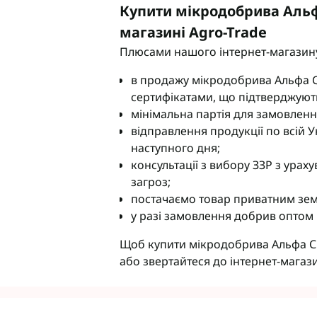
Купити мікродобрива Альф
магазині Agro-Trade
Плюсами нашого інтернет-магазину
в продажу мікродобрива Альфа См
сертифікатами, що підтверджуют
мінімальна партія для замовлення
відправлення продукції по всій У
наступного дня;
консультації з вибору ЗЗР з урах
загроз;
постачаємо товар приватним зе
у разі замовлення добрив оптом
Щоб купити мікродобрива Альфа С
або звертайтеся до інтернет-магаз