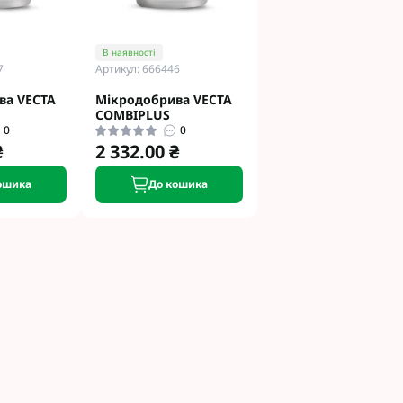
В наявності
7
Артикул: 666446
ва VECTA
Мікродобрива VECTA
COMBIPLUS
0
0
₴
2 332.00 ₴
ошика
До кошика