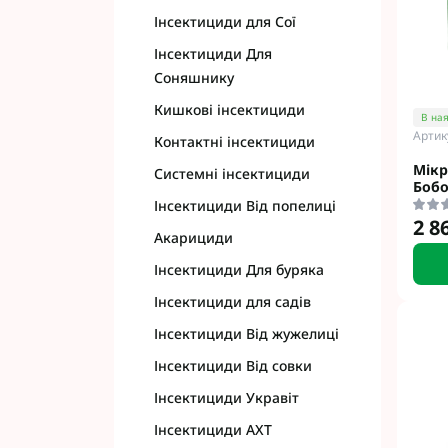
Інсектициди для Сої
Інсектициди Для
Соняшнику
Кишкові інсектициди
Фунгіциди Для 
В ная
Артик
Контактні інсектициди
Фунгіциди Для 
Фунгіциди для 
Мік
Системні інсектициди
Бобо
Фунгіциди Для
Інсектициди Від попелиці
Фунгіциди Для 
2 8
Акарициди
Фунгіциди для 
Фунгіциди для 
Інсектициди Для буряка
Фунгіциди Для 
Інсектициди для садів
Фунгіциди Для 
Інсектициди Від жужелиці
Фунгіциди Для 
Інсектициди Від совки
Фунгіциди Для 
Контактні фунг
Інсектициди Укравіт
Системні фунгі
Інсектициди АХТ
Фунгіциди АХТ