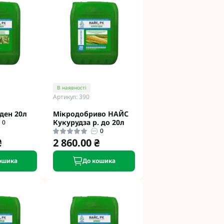
етинг
Укравіт
гента під
гента Під
В наявності
Артикул: 390
ден 20л
Мікродобриво НАЙС
Кукурудза р. до 20л
0
0
₴
2 860.00 ₴
ід Раундап
ошика
До кошика