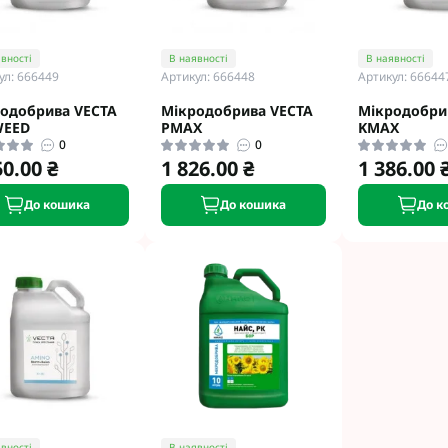
eva
Мікродобрива Плантоніт
а Смарт Агро
Мікродобрива Альфа Смарт
вності
В наявності
В наявності
Агро
т ЮА
ул: 666449
Артикул: 666448
Артикул: 66644
Мікродобрива Укравіт
віт
одобрива VECTA
Мікродобрива VECTA
Мікродобри
агромаркетинг
WEED
PMAX
KMAX
0
0
50.00 ₴
1 826.00 ₴
1 386.00 
R
До кошика
До кошика
До к
TUS
enta
вності
В наявності