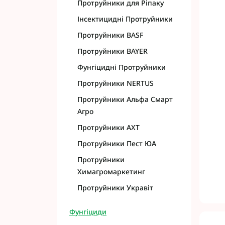
Протруйники для Ріпаку
Інсектицидні Протруйники
Протруйники BASF
Протруйники BAYER
Фунгіцидні Протруйники
Протруйники NERTUS
Протруйники Альфа Смарт
Агро
Протруйники АХТ
Протруйники Пест ЮА
Протруйники
Химагромаркетинг
Протруйники Укравіт
Фунгіциди