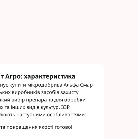
 Агро: характеристика
онує купити мікродобрива Альфа Смарт
ьких виробників засобів захисту
икий вибір препаратів для обробки
х та інших видів культур. ЗЗР
блюють наступними особливостями:
та покращення якості готової