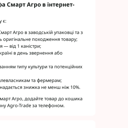
а Смарт Агро в інтернет-
 є:
арт Агро в заводській упаковці та з
ь оригінальне походження товару;
 — від 1 каністри;
країні в день звернення або
уванням типу культури та потенційних
млевласникам та фермерам;
 надається знижка не менш ніж 10%.
март Агро, додайте товар до кошика
ину Agro-Trade за телефоном.