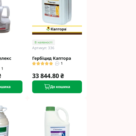
етинг
Укравіт
гента під
В наявності
Артикул: 336
гента Під
елекс
Гербіцид Каптора
1
1
₴
33 844.80 ₴
ошика
До кошика
ід Раундап