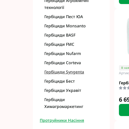
Гербіциди Агрохімічні
технології
Гербіциди Пест ЮА
Гербіциди Monsanto
Гербіциди BASF
Гербіциди FMC
Гербіциди Nufarm
Гербіциди Corteva
В ная
Гербіциди Syngenta
Артик
Гербіциди Бест
Герб
Гербіциди Укравіт
6 6
Гербіциди
Химагромаркетинг
Протруйники Насіння