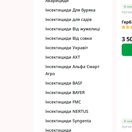
Акарициди
Фунгіциди Cort
В ная
Інсектициди Для буряка
Артик
Фунгіциди Альф
Інсектициди для садів
Фунгіциди Пес
Герб
Фунгіциди Укра
Інсектициди Від жужелиці
Фунгіциди Хим
3 5
Інсектициди Від совки
Фунгіциди BASF
Інсектициди Укравіт
Фунгіциди BAYE
Інсектициди АХТ
Фунгіциди FMC
Фунгіциди NER
Інсектициди Альфа Смарт
Фунгіциди Syng
Агро
Інсектициди BASF
Інсектициди BAYER
Інсектициди FMC
Інсектициди NERTUS
Інсектициди Syngenta
В ная
Артик
Інсектициди