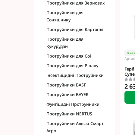
Протруйники для Зернових
Протруйники для
Соняшнику
Протруйники для Картоплі
Протруйники для
Кукурудзи
В ная
Протруйники для Сої
Артик
Протруйники для Ріпаку
Герб
Супе
Інсектицидні Протруйники
Протруйники BASF
2 6
Протруйники BAYER
Фунгіцидні Протруйники
Протруйники NERTUS
Протруйники Альфа Смарт
Агро