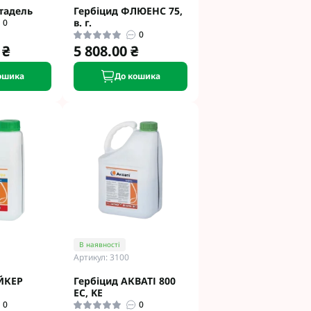
тадель
Гербіцид ФЛЮЕНС 75,
в. г.
0
0
 ₴
5 808.00 ₴
ошика
До кошика
В наявності
Артикул: 3100
ЙКЕР
Гербіцид АКВАТІ 800
EC, KЕ
0
0