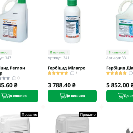
вності
В наявності
В наявності
ул: 347
Артикул: 341
Артикул: 331
іцид Реглон
Гербіцид Мілагро
Гербіцид Ді
р
1
0
35.60 ₴
3 788.40 ₴
5 852.00 
До кошика
До кошика
До к
Продано
Продано