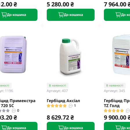
12.00 ₴
5 280.00 ₴
7 964.00 
До кошика
До кошика
До к
вності
В наявності
В наявності
ул: 1196
Артикул: 407
Артикул: 345
іцид Примекстра
Гербіцид Аксіал
Гербіцид П
 720 SC
TZ Голд
1
0
03.20 ₴
8 629.72 ₴
9 900.00 
До кошика
До кошика
До к