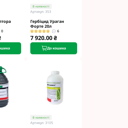
В наявності
Артикул: 353
птора
Гербіцид Ураган
Форте 20л
0
6
₴
7 920.00 ₴
ошика
До кошика
В наявності
Артикул: 3105