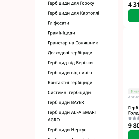
Гербіциди для Гороху
4 3
Гербіциди для Картоплі
Гліфосати
Грамініциди
Гранстар на Соняшник
Досходові гербіциди
Гербіцид від Берізки
Гербіциди від пирію
Контактні гербіциди
В ная
Системні гербіциди
Артик
Гербіциди BAYER
Герб
Гербіциди ALFA SMART
Голд
AGRO
9 8
Гербіциди Нертус