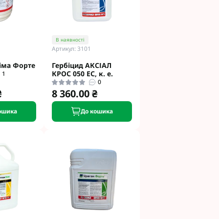
В наявності
Артикул: 3101
іма Форте
Гербіцид АКСІАЛ
КРОС 050 ЕС, к. е.
1
0
₴
8 360.00 ₴
ошика
До кошика