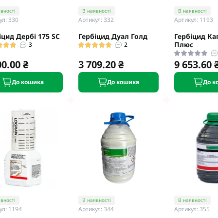
eva
Мікродобрива Плантоніт
вності
В наявності
В наявності
ул: 330
Артикул: 332
Артикул: 1193
а Смарт Агро
Мікродобрива Альфа Смарт
Агро
т ЮА
іцид Дербі 175 SC
Гербіцид Дуал Голд
Гербіцид Ка
Мікродобрива Укравіт
Плюс
3
2
віт
агромаркетинг
00.00 ₴
3 709.20 ₴
9 653.60 
До кошика
До кошика
До к
R
TUS
enta
вності
В наявності
В наявності
ул: 1194
Артикул: 344
Артикул: 355