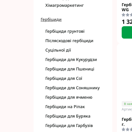
Герб
Хімагромаркетинг
WG
Гербіциди
1 3
Гербіциди грунтові
Післясходові гербіциди
Суцільної дії
Гербіциди для Кукурудзи
Гербіциди для Пшениці
Гербіциди для Сої
Гербіциди для Соняшнику
Гербіциди для ячменю
В ная
Гербіциди на Ріпак
Артик
Гербіциди для Буряка
Герб
г.
Гербіциди для Гарбузів