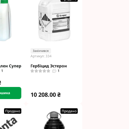
Закінчився
Артикул: 334
ален Супер
Гербіцид Эстерон
1
1
₴
ошика
10 208.00 ₴
Продано
Продано