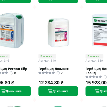
вності
В наявності
В наявності
ул: 346
Артикул: 340
Артикул: 339
іцид Реглон Ейр
Гербіцид Люмакс
Гербіцид Ло
Гранд
0
0
96.80 ₴
12 284.80 ₴
15 928.00
До кошика
До кошика
До к