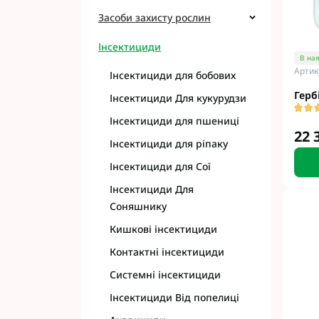
Засоби захисту рослин
Інсектициди
В ная
Артик
Інсектициди для бобових
Фунгіциди Для 
Герб
Інсектициди Для кукурудзи
Фунгіциди Для 
Фунгіциди для 
Інсектициди для пшениці
22 
Фунгіциди Для
Інсектициди для ріпаку
Фунгіциди Для 
Інсектициди для Сої
Фунгіциди для 
Інсектициди Для
Фунгіциди для 
Соняшнику
Фунгіциди Для 
Фунгіциди Для 
Кишкові інсектициди
Фунгіциди Для 
Контактні інсектициди
Фунгіциди Для 
Системні інсектициди
Контактні фунг
Інсектициди Від попелиці
Системні фунгі
Фунгіциди АХТ