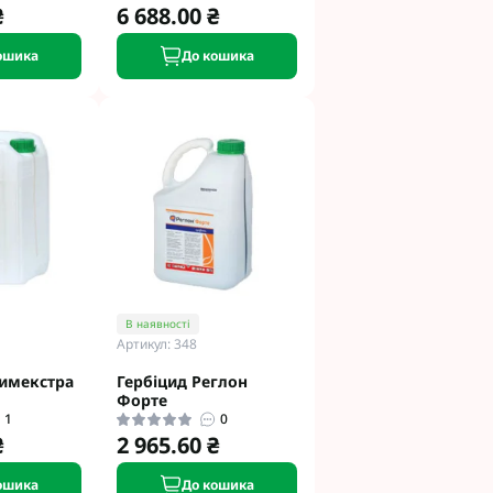
₴
6 688.00 ₴
ошика
До кошика
В наявності
Артикул: 348
римекстра
Гербіцид Реглон
Форте
1
0
₴
2 965.60 ₴
ошика
До кошика