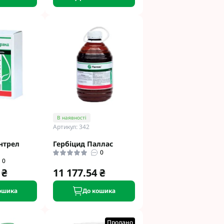
В наявності
Артикул: 342
нтрел
Гербіцид Паллас
0
0
 ₴
11 177.54 ₴
ошика
До кошика
Продано