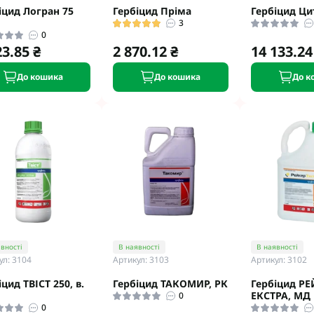
іцид Логран 75
Гербіцид Пріма
Гербіцид Ци
3
0
23.85 ₴
2 870.12 ₴
14 133.24
До кошика
До кошика
До к
вності
В наявності
В наявності
ул: 3104
Артикул: 3103
Артикул: 3102
іцид ТВІСТ 250, в.
Гербіцид ТАКОМИР, РК
Гербіцид РЕ
ЕКСТРА, МД
0
0