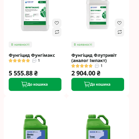
В наявності
В наявності
Фунгіцид Фунгімакс
Фунгіцид Флутривіт
(аналог Імпакт)
1
1
5 555.88 ₴
2 904.00 ₴
До кошика
До кошика