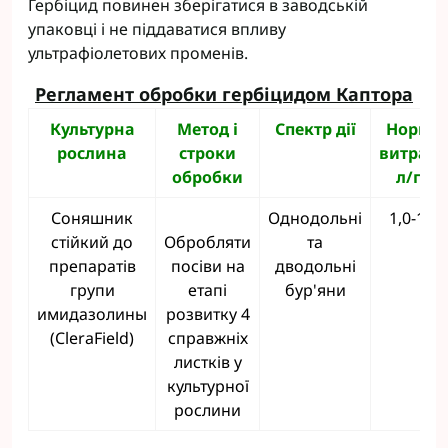
Гербіцид повинен зберігатися в заводській
упаковці і не піддаватися впливу
ультрафіолетових променів.
Регламент обробки гербіцидом Каптора
Культурна
Метод і
Спектр дії
Норма
рослина
строки
витрати
обробки
л/га
Соняшник
Однодольні
1,0-1,2
стійкий до
Обробляти
та
препаратів
посіви на
дводольні
групи
етапі
бур'яни
имидазолины
розвитку 4
(CleraField)
справжніх
листків у
культурної
рослини