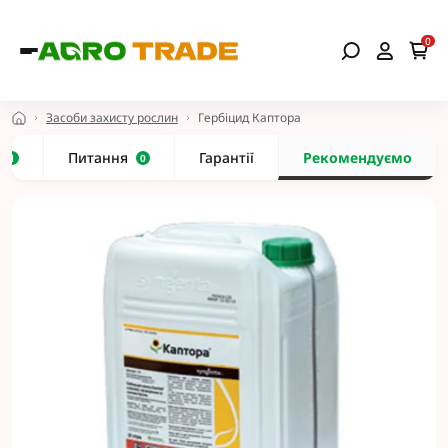
0
Засоби захисту рослин
Гербіцид Каптора
и
Питання
Гарантії
Рекомендуємо
1
0