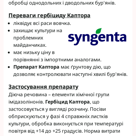
обробці однодольних і дводольних бур'янів.
Переваги гербіциду Каптора
ліквідує всі раси вовчка.
захищає культури на
проблемних
майданчиках.
має низьку ціну в
порівнянні з імпортними аналогами.
Препарат Каптора
має ґрунтову дію, що
дозволяє контролювати наступні хвилі бур'янів.
Застосування препарату
Діюча речовина – елементи хімічної групи
імідазолінонів.
Гербіцид Каптора
, що
застосовується у вигляді розчину. Посіви
обприскуються у фазі 4 справжніх листків
культури, обробка виконується при температурі
повітря від +14 до +25 градусів. Норма витрати