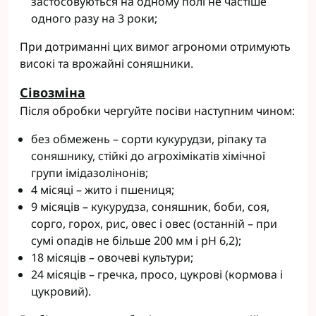
застосовуються на одному полі не частіше
одного разу на 3 роки;
При дотриманні цих вимог агрономи отримують
високі та врожайні соняшники.
Сівозміна
Після обробки чергуйте посіви наступним чином:
без обмежень – сорти кукурудзи, ріпаку та
соняшнику, стійкі до агрохімікатів хімічної
групи імідазолінонів;
4 місяці – жито і пшениця;
9 місяців – кукурудза, соняшник, боби, соя,
сорго, горох, рис, овес і овес (останній – при
сумі опадів не більше 200 мм і pH 6,2);
18 місяців – овочеві культури;
24 місяців – гречка, просо, цукрові (кормова і
цукровий).