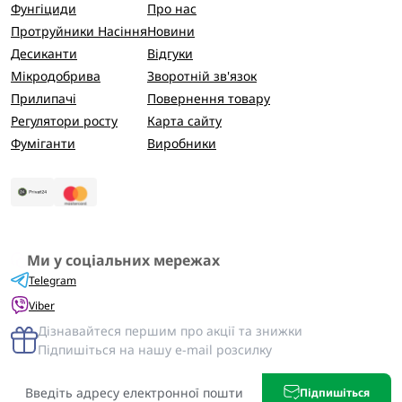
Фунгіциди
Про нас
Протруйники Насіння
Новини
Десиканти
Відгуки
Мікродобрива
Зворотній зв'язок
Прилипачі
Повернення товару
Регулятори росту
Карта сайту
Фуміганти
Виробники
Ми у соціальних мережах
Telegram
Viber
Дізнавайтеся першим про акції та знижки
Підпишіться на нашу e-mail розсилку
Підпишіться