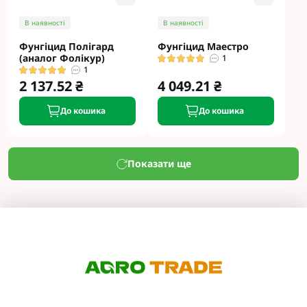
В наявності
В наявності
Фунгіцид Полігард
Фунгіцид Маестро
(аналог Фолікур)
1
1
2 137.52 ₴
4 049.21 ₴
До кошика
До кошика
Показати ще