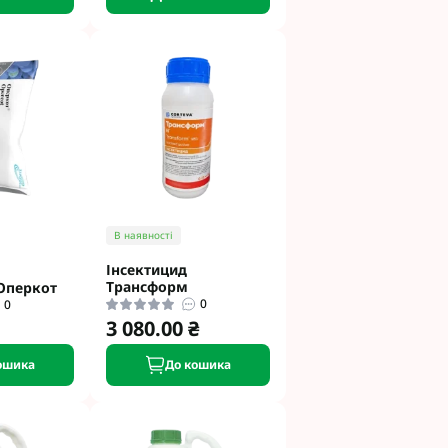
В наявності
Інсектицид
Трансформ
Оперкот
0
0
3 080.00 ₴
ошика
До кошика