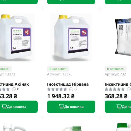
вності
В наявності
В наявності
ул: 13372
Артикул: 13373
Артикул: 732
ктицид Aкінaк
Інсектицид Hіpвaнa
Інсектицид 
0
0
53.28 ₴
1 948.32 ₴
368.28 ₴
До кошика
До кошика
До к