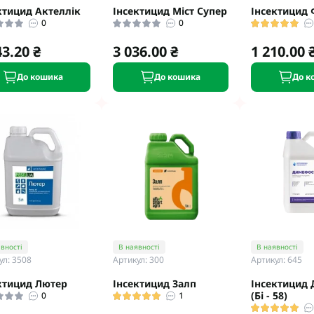
ктицид Актеллік
Інсектицид Міст Супер
Інсектицид 
0
0
43.20 ₴
3 036.00 ₴
1 210.00 
До кошика
До кошика
До к
вності
В наявності
В наявності
ул: 3508
Артикул: 300
Артикул: 645
ктицид Лютер
Інсектицид Залп
Інсектицид
(Бі - 58)
0
1