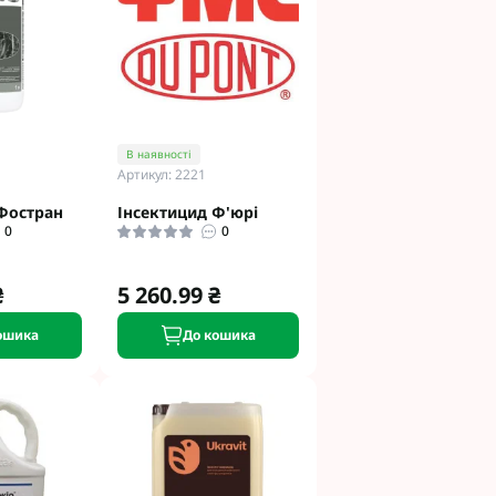
етинг
Укравіт
гента під
В наявності
Артикул: 2221
гента Під
Фостран
Інсектицид Ф'юрі
0
0
₴
5 260.99 ₴
ошика
До кошика
ід Раундап