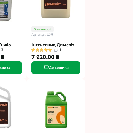
В наявності
Артикул: 825
Енжіо
Інсектицид Димевіт
3
1
 ₴
7 920.00 ₴
ошика
До кошика