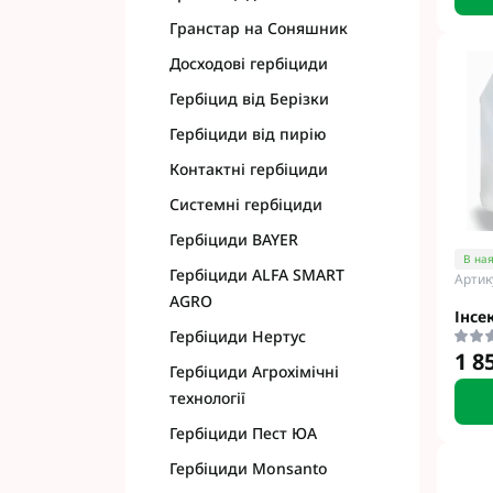
Гранстар на Соняшник
Досходові гербіциди
Гербіцид від Берізки
Гербіциди від пирію
Контактні гербіциди
Системні гербіциди
Гербіциди BAYER
В ная
Гербіциди ALFA SMART
Артик
AGRO
Інсе
Гербіциди Нертус
1 8
Гербіциди Агрохімічні
технології
Гербіциди Пест ЮА
Гербіциди Monsanto