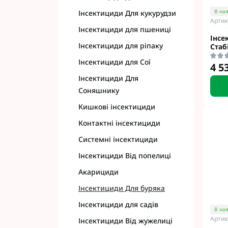
Фунгіциди Cort
В ная
Інсектициди Для кукурудзи
Артик
Фунгіциди Альф
Інсектициди для пшениці
Фунгіциди Пес
Інсе
Інсектициди для ріпаку
Стаб
Фунгіциди Укра
Фунгіциди Хим
Інсектициди для Сої
4 5
Фунгіциди BASF
Інсектициди Для
Фунгіциди BAYE
Соняшнику
Фунгіциди FMC
Кишкові інсектициди
Фунгіциди NER
Контактні інсектициди
Фунгіциди Syng
Системні інсектициди
Інсектициди Від попелиці
Акарициди
Інсектициди Для буряка
Інсектициди для садів
В ная
Артик
Інсектициди Від жужелиці