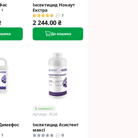
Фас
Інсектицид Нокаут
Екстра
1
1
₴
2 244.00 ₴
ошика
До кошика
В наявності
Артикул: 3528
 Димефос
Інсектицид Асистент
максі
1
0