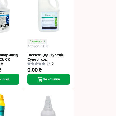
В наявності
Артикул: 3108
 акарицид
Інсектицид Нуредін
S, CK
Супер, к.е.
0
0
₴
0.00 ₴
ошика
До кошика