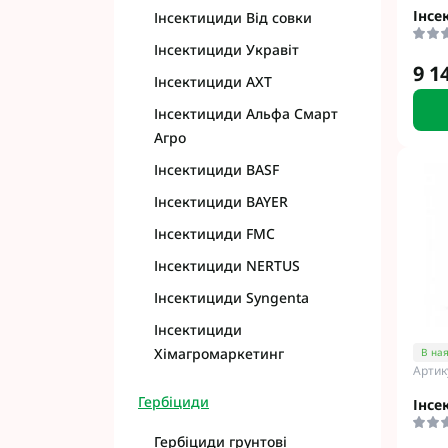
Інсе
Інсектициди Від совки
Інсектициди Укравіт
9 1
Інсектициди АХТ
Інсектициди Альфа Смарт
Агро
Інсектициди BASF
Інсектициди BAYER
Інсектициди FMC
Інсектициди NERTUS
Інсектициди Syngenta
Інсектициди
Хімагромаркетинг
В ная
Артик
Гербіциди
Інсе
Гербіциди грунтові