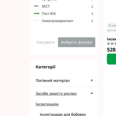
БЕСТ
2
Пест ЮА
3
Химагромаркетинг
5
В ная
Артик
Фунгіциди Для 
Фунгіциди Для 
Інсе
Скасувати
Виберіть фільтри
Фунгіциди для 
528
Фунгіциди Для
Фунгіциди Для 
Фунгіциди для 
Категорії
Фунгіциди для 
Фунгіциди Для 
Посівний матеріал
Фунгіциди Для 
Фунгіциди Для 
Засоби захисту рослин
Фунгіциди Для 
Контактні фунг
Інсектициди
Системні фунгі
Інсектициди для бобових
Фунгіциди АХТ