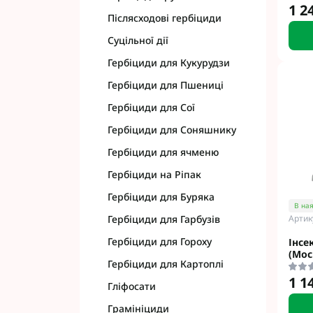
1 2
Післясходові гербіциди
Суцільної дії
Гербіциди для Кукурудзи
Гербіциди для Пшениці
Гербіциди для Сої
Гербіциди для Соняшнику
Гербіциди для ячменю
Гербіциди на Ріпак
Гербіциди для Буряка
В ная
Артик
Гербіциди для Гарбузів
Гербіциди для Гороху
Інсе
(Мос
Гербіциди для Картоплі
1 1
Гліфосати
Грамініциди