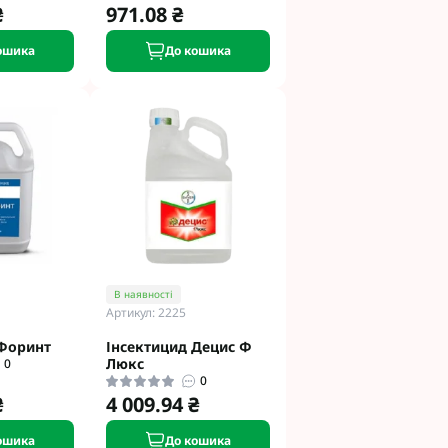
₴
971.08 ₴
ошика
До кошика
В наявності
Артикул: 2225
 Форинт
Інсектицид Децис Ф
Люкс
0
0
₴
4 009.94 ₴
ошика
До кошика