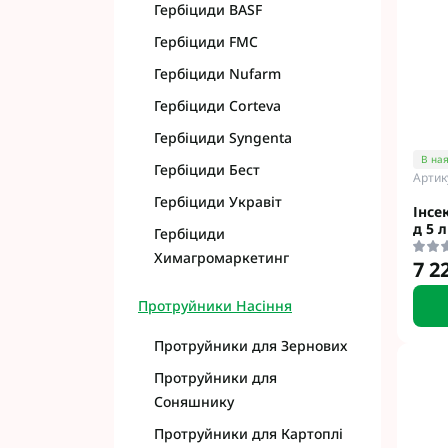
Гербіциди BASF
Гербіциди FMC
Гербіциди Nufarm
Гербіциди Corteva
Гербіциди Syngenta
В ная
Гербіциди Бест
Артик
Гербіциди Укравіт
Інсе
д 5 л
Гербіциди
Химагромаркетинг
7 2
Протруйники Насіння
Протруйники для Зернових
Протруйники для
Соняшнику
Протруйники для Картоплі