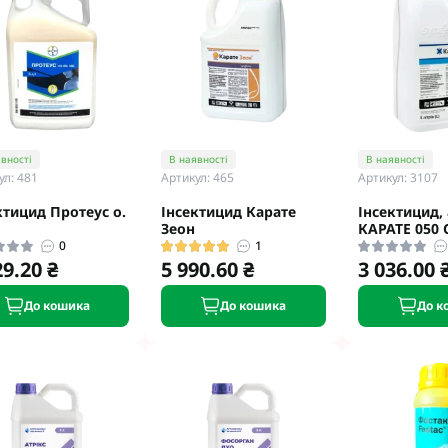
вності
В наявності
В наявності
ул: 481
Артикул: 465
Артикул: 3107
ктицид Протеус о.
Інсектицид Карате
Інсектицид,
Зеон
КАРАТЕ 050 C
0
1
29.20 ₴
5 990.60 ₴
3 036.00 
До кошика
До кошика
До к