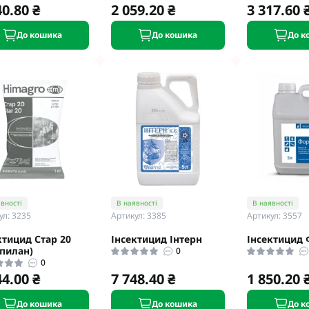
40.80 ₴
2 059.20 ₴
3 317.60 
До кошика
До кошика
До к
вності
В наявності
В наявності
ул: 3235
Артикул: 3385
Артикул: 3557
ктицид Стар 20
Інсектицид Інтерн
Інсектицид
пилан)
0
0
44.00 ₴
7 748.40 ₴
1 850.20 
До кошика
До кошика
До к