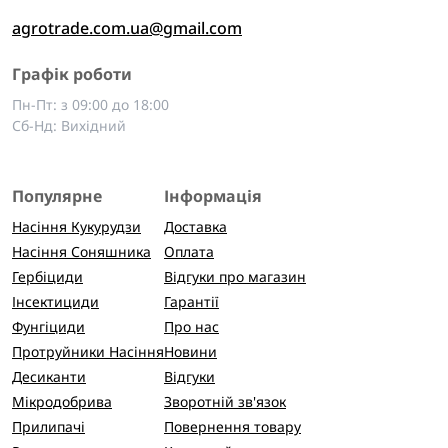
agrotrade.com.ua@gmail.com
Графік роботи
Пн-Пт: з 09:00 до 18:00
Сб-Нд: Вихідний
Популярне
Інформація
Насіння Кукурудзи
Доставка
Насіння Соняшника
Оплата
Гербіциди
Відгуки про магазин
Інсектициди
Гарантії
Фунгіциди
Про нас
Протруйники Насіння
Новини
Десиканти
Відгуки
Мікродобрива
Зворотній зв'язок
Прилипачі
Повернення товару