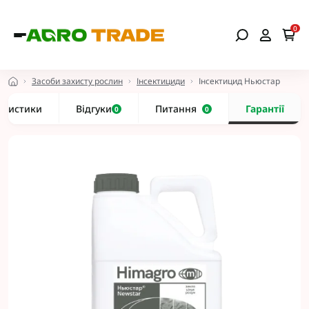
0
Засоби захисту рослин
Інсектициди
Інсектицид Ньюстар
еристики
Відгуки
Питання
Гарантії
0
0