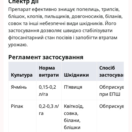
Спектр дії
Препарат ефективно знищує попелиць, трипсів,
блішок, клопів, пильщиків, довгоносиків, біланів,
совок та інші небезпечні види шкідників. Його
застосування дозволяє швидко стабілізувати
фітосанітарний стан посівів і запобігти втратам
урожаю.
Регламент застосування
Норма
Спосіб
Культура
витрати
Шкідники
застосуванн
Ячмінь
0,15-0,2
П’явиця
Обприскуван
л/га
при ЕПШ
Ріпак
0,2-0,3 л/
Квіткоїд,
Обприскуван
га
совка,
білани,
блішки