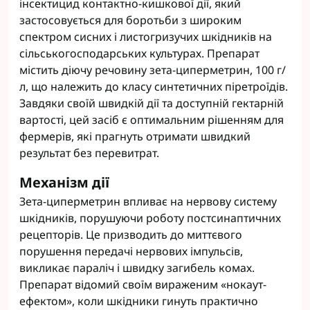
інсектицид контактно-кишкової дії, який
застосовується для боротьби з широким
спектром сисних і листогризучих шкідників на
сільськогосподарських культурах. Препарат
містить діючу речовину зета-циперметрин, 100 г/
л, що належить до класу синтетичних піретроїдів.
Завдяки своїй швидкій дії та доступній гектарній
вартості, цей засіб є оптимальним рішенням для
фермерів, які прагнуть отримати швидкий
результат без перевитрат.
Механізм дії
Зета-циперметрин впливає на нервову систему
шкідників, порушуючи роботу постсинаптичних
рецепторів. Це призводить до миттєвого
порушення передачі нервових імпульсів,
викликає параліч і швидку загибель комах.
Препарат відомий своїм вираженим «нокаут-
ефектом», коли шкідники гинуть практично