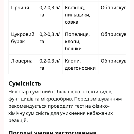
Гірчиця
0,2-0,3 л/
Квіткоїд,
Обприскуван
га
пильщики,
совка
Цукровий
0,2-0,3 л/
Попелиця,
Обприскуван
буряк
га
клопи,
блішки
Люцерна
0,2-0,3 л/
Клопи,
Обприскуван
га
довгоносики
Сумісність
Ньюстар сумісний із більшістю інсектицидів,
фунгіцидів та мікродобрив. Перед змішуванням
рекомендується проводити тест на фізико-
хімічну сумісність для уникнення небажаних
реакцій.
Погодні умови застосування