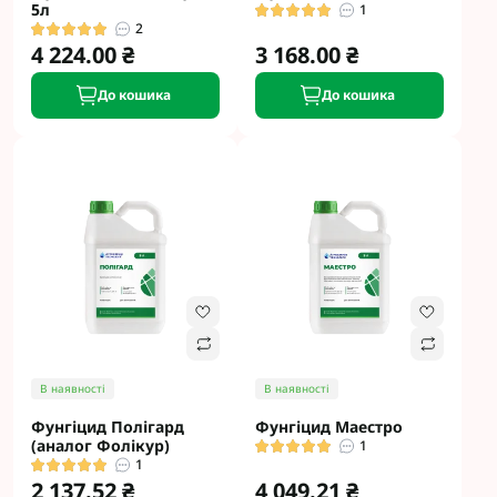
5л
1
2
4 224.00 ₴
3 168.00 ₴
До кошика
До кошика
В наявності
В наявності
Фунгіцид Полігард
Фунгіцид Маестро
(аналог Фолікур)
1
1
2 137.52 ₴
4 049.21 ₴