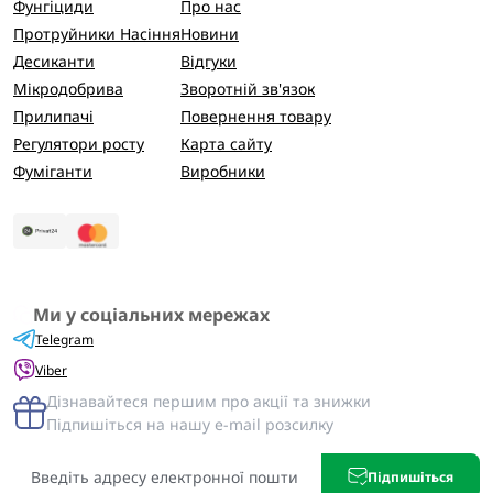
Фунгіциди
Про нас
Протруйники Насіння
Новини
Десиканти
Відгуки
Мікродобрива
Зворотній зв'язок
Прилипачі
Повернення товару
Регулятори росту
Карта сайту
Фуміганти
Виробники
Ми у соціальних мережах
Telegram
Viber
Дізнавайтеся першим про акції та знижки
Підпишіться на нашу e-mail розсилку
Підпишіться