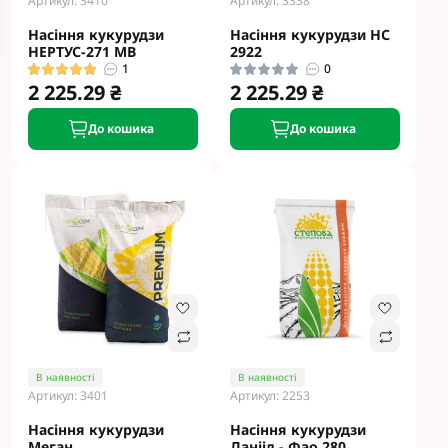
Артикул: 3410
Артикул: 3338
Насіння кукурудзи
Насіння кукурудзи НС
НЕРТУС-271 МВ
2922
1
0
2 225.29 ₴
2 225.29 ₴
До кошика
До кошика
В наявності
В наявності
Артикул: 3401
Артикул: 2253
Насіння кукурудзи
Насіння кукурудзи
Meгaн
Данііл - Фао 280