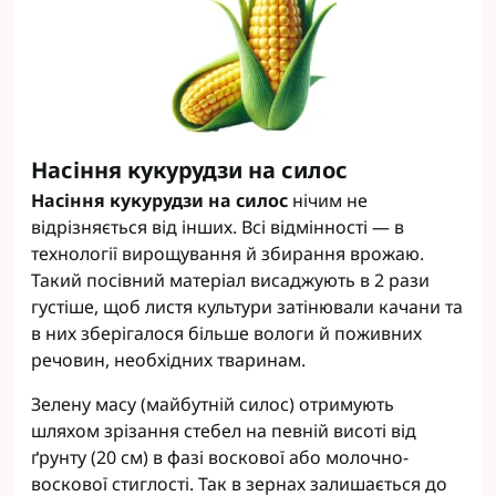
Насіння кукурудзи на силос
Насіння кукурудзи на силос
нічим не
відрізняється від інших. Всі відмінності — в
технології вирощування й збирання врожаю.
Такий посівний матеріал висаджують в 2 рази
густіше, щоб листя культури затінювали качани та
в них зберігалося більше вологи й поживних
речовин, необхідних тваринам.
Зелену масу (майбутній силос) отримують
шляхом зрізання стебел на певній висоті від
ґрунту (20 см) в фазі воскової або молочно-
воскової стиглості. Так в зернах залишається до