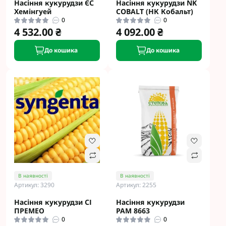
Насіння кукурудзи ЄС
Насіння кукурудзи NK
Хемінгуей
COBALT (НК Кобальт)
0
0
4 532.00 ₴
4 092.00 ₴
До кошика
До кошика
В наявності
В наявності
Артикул: 3290
Артикул: 2255
Насіння кукурудзи СІ
Насіння кукурудзи
ПРЕМЕО
РАМ 8663
0
0