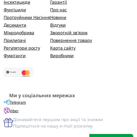
Інсектициди
Гарантії
Фунгіциди
Про нас
Протруйники Насіння
Новини
Десиканти
Відгуки
Мікродобрива
Зворотній зв'язок
Прилипачі
Повернення товару
Регулятори росту
Карта сайту
Фуміганти
Виробники
Ми у соціальних мережах
Telegram
Viber
Дізнавайтеся першим про акції та знижки
Підпишіться на нашу e-mail розсилку