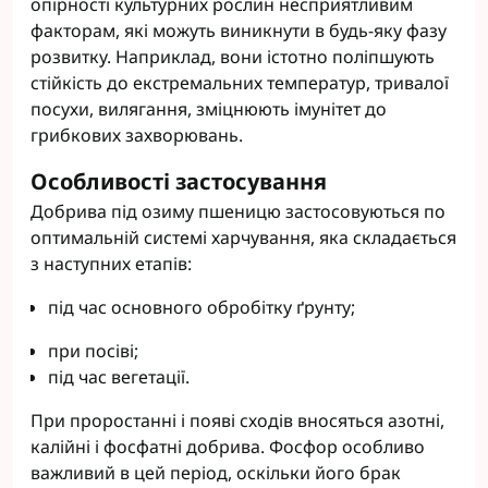
опірності культурних рослин несприятливим
факторам, які можуть виникнути в будь-яку фазу
розвитку. Наприклад, вони істотно поліпшують
стійкість до екстремальних температур, тривалої
посухи, вилягання, зміцнюють імунітет до
грибкових захворювань.
Особливості застосування
Добрива під озиму пшеницю застосовуються по
оптимальній системі харчування, яка складається
з наступних етапів:
під час основного обробітку ґрунту;
при посіві;
під час вегетації.
При проростанні і появі сходів вносяться азотні,
калійні і фосфатні добрива. Фосфор особливо
важливий в цей період, оскільки його брак