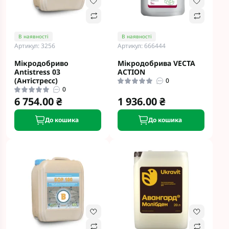
В наявності
В наявності
Артикул: 3256
Артикул: 666444
Мікродобриво
Мікродобрива VECTA
Antistress 03
ACTION
(Aнтіcтpecc)
0
0
6 754.00 ₴
1 936.00 ₴
До кошика
До кошика