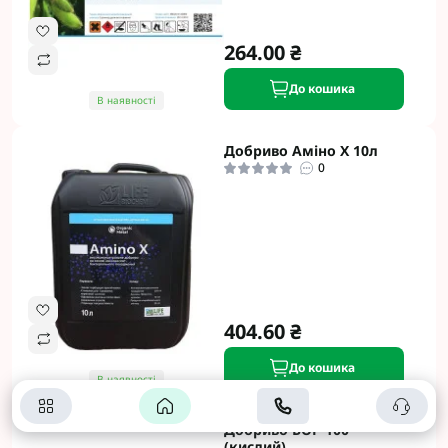
264.00 ₴
До кошика
В наявності
Добриво Аміно Х 10л
0
404.60 ₴
До кошика
В наявності
Добриво БОР 100
(кислий)