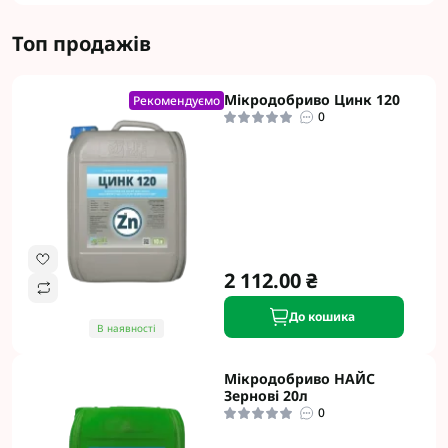
Топ продажів
Мікродобриво Цинк 120
Рекомендуємо
0
2 112.00 ₴
До кошика
В наявності
Мікродобриво НАЙС
Зернові 20л
0