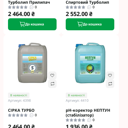
Турболип Прилипач
Спиртовий Турболип
0
0
2 464.00 ₴
2 552.00 ₴
До кошика
До кошика
В наявності
В наявності
Артикул: 4398
Артикул: 4410
СІРКА ТУРБО
рН-коректор НЕПТУН
(стабілізатор)
0
0
2 464.00 ₴
1 936.00 ₴