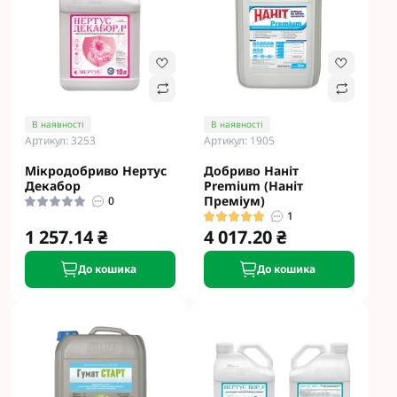
В наявності
В наявності
Артикул: 3253
Артикул: 1905
Мікродобриво Нертус
Добриво Наніт
Декабор
Premium (Наніт
Преміум)
0
1
1 257.14 ₴
4 017.20 ₴
До кошика
До кошика