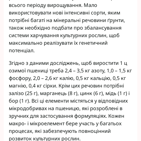
всього періоду вирощування. Мало
використовувати нові інтенсивні сорти, яким
потрібні багаті на мінеральні речовини ґрунти,
також необхідно подбати про збалансування
системи харчування культурних рослин, щоб
максимально реалізувати їх генетичний
потенціал.
Згідно з даними досліджень, щоб виростити 1 ц
озимої пшениці треба 2,4 – 3,5 кг азоту, 1,0 – 1,5 кг
фосфору, 2,0 – 2,6 кг калію, 0,5 кг кальцію, 0,5 кг
магнію, 0,4 кг сірки. Крім цих речовин потрібні
залізо (25 г), марганець (8 г), цинк (6 г), мідь (1 г) і
бор (1 г). Всі ці елементи містяться у відповідних
мікродобривах на пшеницю, які розроблені в
зручних для застосування формуляціях. Кожен
макро- і мікроелемент бере участь у багатьох
процесах, які забезпечують повноцінний
розвиток культурних рослин.