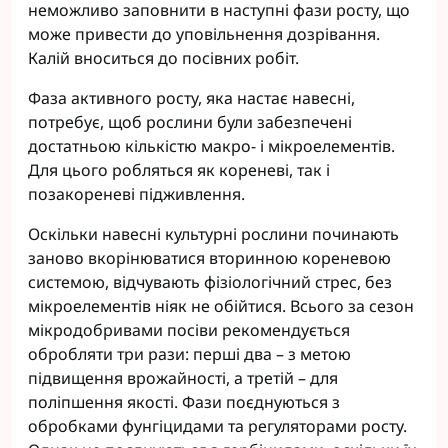
неможливо заповнити в наступні фази росту, що
може привести до уповільнення дозрівання.
Калій вноситься до посівних робіт.
Фаза активного росту, яка настає навесні,
потребує, щоб рослини були забезпечені
достатньою кількістю макро- і мікроелементів.
Для цього робляться як кореневі, так і
позакореневі підживлення.
Оскільки навесні культурні рослини починають
заново вкорінюватися вторинною кореневою
системою, відчувають фізіологічний стрес, без
мікроелементів ніяк не обійтися. Всього за сезон
мікродобривами посіви рекомендується
обробляти три рази: перші два – з метою
підвищення врожайності, а третій – для
поліпшення якості. Фази поєднуються з
обробками фунгіцидами та регуляторами росту.