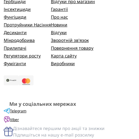
Гербіциди
Відгуки про магазин
Інсектициди
Гарантії
Фунгіциди
Про нас
Протруйники Насіння
Новини
Десиканти
Відгуки
Мікродобрива
Зворотній зв'язок
Прилипачі
Повернення товару
Регулятори росту
Карта сайту
Фуміганти
Виробники
Ми у соціальних мережах
Telegram
Viber
Дізнавайтеся першим про акції та знижки
Підпишіться на нашу e-mail розсилку