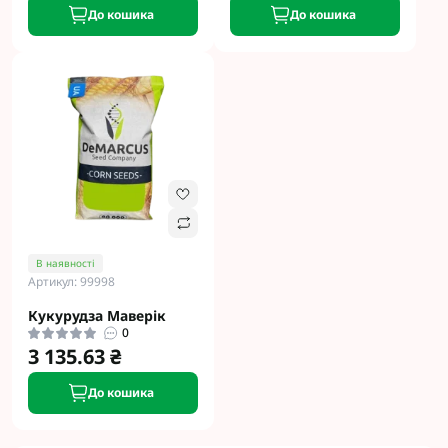
До кошика
До кошика
В наявності
Артикул: 99998
Кукурудза Маверік
0
3 135.63 ₴
До кошика