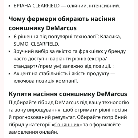
БРІАНА CLEARFIELD — олійний, інтенсивний.
Чому фермери обирають насіння
соняшнику DeMarcus
Є рішення під популярні технології: Класика,
SUMO, CLEARFIELD.
Зручний вибір за якістю та фракцією: у бренду
часто доступні варіанти рівнів (екстра/
стандарт+/преміум) залежно від позиції. :
Акцент на стабільність і якість продукту —
ключова позиція компанії.
Купити насіння соняшнику DeMarcus
Підбирайте гібрид DeMarcus під вашу технологію
та зону вирощування, щоб отримати рівні посіви
й прогнозований результат. Обирайте потрібний
гібрид у категорії «
Соняшник
» та оформлюйте
замовлення онлайн.