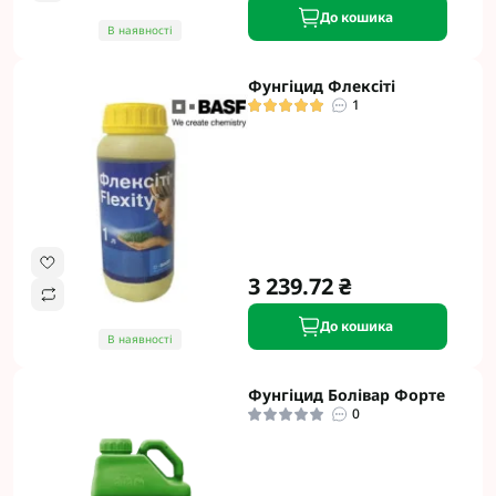
До кошика
В наявності
Фунгіцид Флексіті
1
3 239.72 ₴
До кошика
В наявності
Фунгіцид Болівар Форте
0