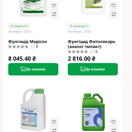
В наявності
В наявності
Артикул: 2901
Артикул: 2782
Фунгицід Медісон
Фунгіцид Фитолекарь
(аналог Імпакт)
0
0
8 045.40 ₴
2 816.00 ₴
До кошика
До кошика