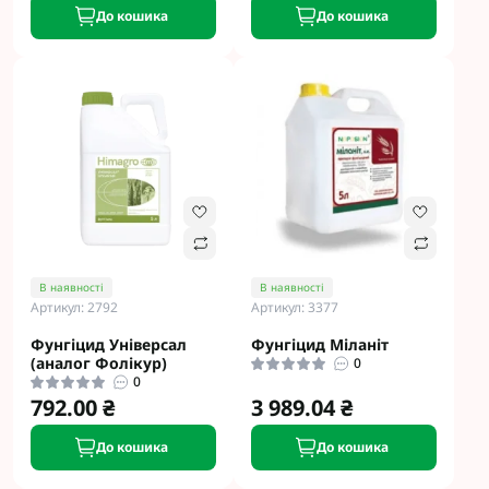
До кошика
До кошика
В наявності
В наявності
Артикул: 2792
Артикул: 3377
Фунгіцид Універсал
Фунгіцид Міланіт
(аналог Фолікур)
0
0
792.00 ₴
3 989.04 ₴
До кошика
До кошика