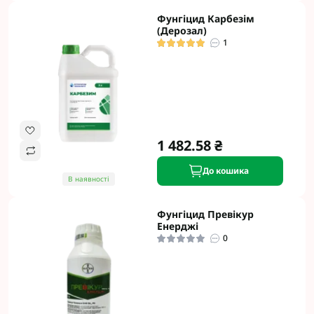
Фунгіцид Карбезім
(Дерозал)
1
1 482.58 ₴
До кошика
В наявності
Фунгіцид Превікур
Енерджі
0