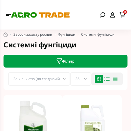
0
Засоби захисту рослин
Фунгіциди
Системні фунгіциди
Системні фунгіциди
Фільтр