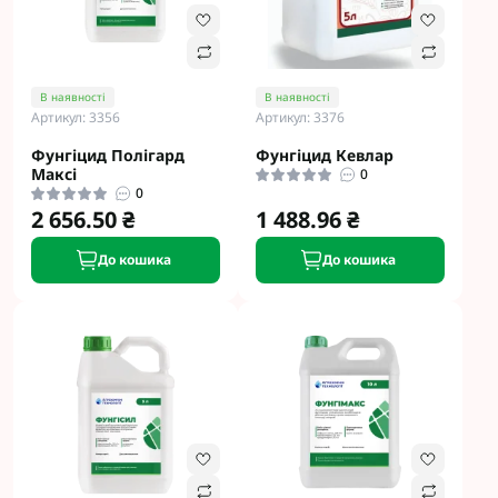
В наявності
В наявності
Артикул: 3356
Артикул: 3376
Фунгіцид Полігард
Фунгіцид Кевлар
Максі
0
0
2 656.50 ₴
1 488.96 ₴
До кошика
До кошика