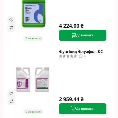
4 224.00 ₴
До кошика
В наявності
Фунгіцид Флуафол, КС
0
2 959.44 ₴
До кошика
В наявності