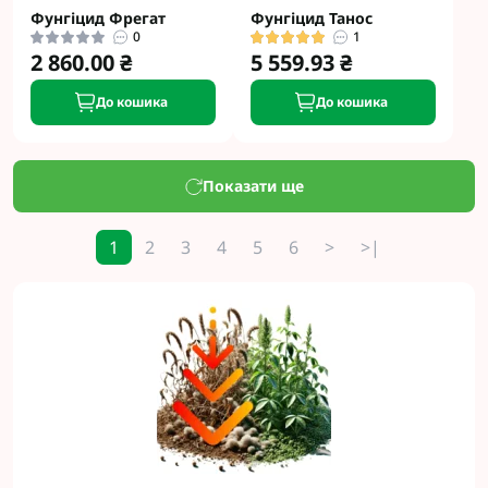
Фунгіцид Фрегат
Фунгіцид Танос
0
1
2 860.00 ₴
5 559.93 ₴
До кошика
До кошика
Показати ще
1
2
3
4
5
6
>
>|