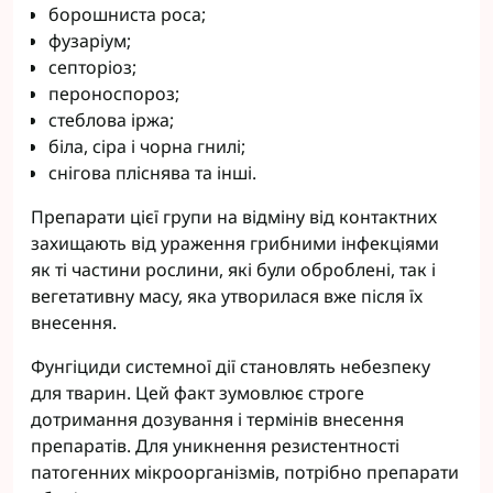
борошниста роса;
фузаріум;
септоріоз;
пероноспороз;
стеблова іржа;
біла, сіра і чорна гнилі;
снігова пліснява та інші.
Препарати цієї групи на відміну від контактних
захищають від ураження грибними інфекціями
як ті частини рослини, які були оброблені, так і
вегетативну масу, яка утворилася вже після їх
внесення.
Фунгіциди системної дії становлять небезпеку
для тварин. Цей факт зумовлює строге
дотримання дозування і термінів внесення
препаратів. Для уникнення резистентності
патогенних мікроорганізмів, потрібно препарати