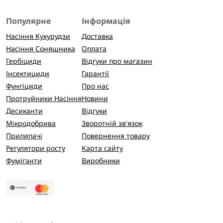
Популярне
Інформація
Насіння Кукурудзи
Доставка
Насіння Соняшника
Оплата
Гербіциди
Відгуки про магазин
Інсектициди
Гарантії
Фунгіциди
Про нас
Протруйники Насіння
Новини
Десиканти
Відгуки
Мікродобрива
Зворотній зв'язок
Прилипачі
Повернення товару
Регулятори росту
Карта сайту
Фуміганти
Виробники