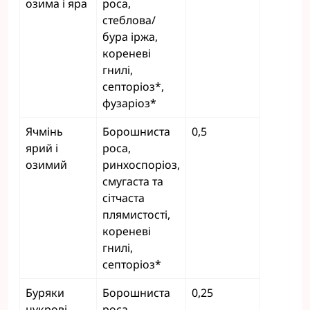
озима і яра
роса,
стеблова/
бура іржа,
кореневі
гнилі,
септоріоз*,
фузаріоз*
Ячмінь
Борошниста
0,5
ярий і
роса,
озимий
ринхоспоріоз,
смугаста та
сітчаста
плямистості,
кореневі
гнилі,
септоріоз*
Буряки
Борошниста
0,25
цукрові
роса,