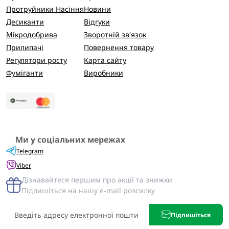
Протруйники Насіння
Новини
Десиканти
Відгуки
Мікродобрива
Зворотній зв'язок
Прилипачі
Повернення товару
Регулятори росту
Карта сайту
Фуміганти
Виробники
Ми у соціальних мережах
Telegram
Viber
Дізнавайтеся першим про акції та знижки
Підпишіться на нашу e-mail розсилку
Підпишіться