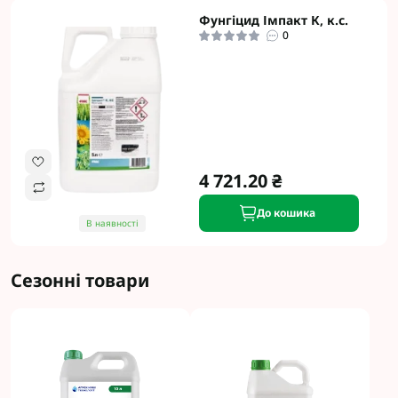
Фунгіцид Імпакт К, к.с.
0
4 721.20 ₴
До кошика
В наявності
Сезонні товари