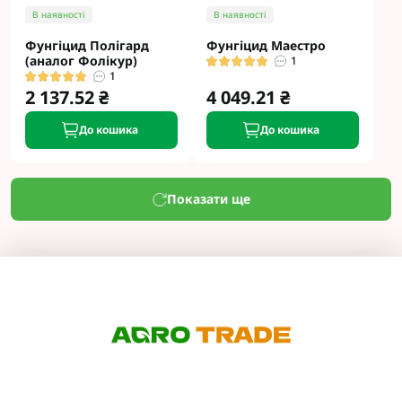
В наявності
В наявності
Фунгіцид Полігард
Фунгіцид Маестро
(аналог Фолікур)
1
1
2 137.52 ₴
4 049.21 ₴
До кошика
До кошика
Показати ще