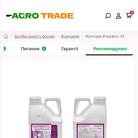
0
Засоби захисту рослин
Фунгіциди
Фунгіцид Флуафол, КС
и
Питання
Гарантії
Рекомендуємо
0
0