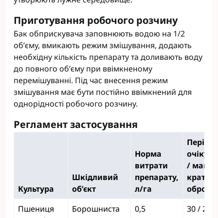
Приготування робочого розчину
Бак обприскувача заповнюють водою на 1/2
об’єму, вмикають режим змішування, додають
необхідну кількість препарату та доливають воду
до повного об’єму при ввімкненому
перемішуванні. Під час внесення режим
змішування має бути постійно ввімкнений для
однорідності робочого розчину.
Регламент застосування
Період
Норма
очікув
витрати
/ макс.
Шкідливий
препарату,
кратніс
Культура
об’єкт
л/га
обробо
Пшениця
Борошниста
0,5
30 / 2