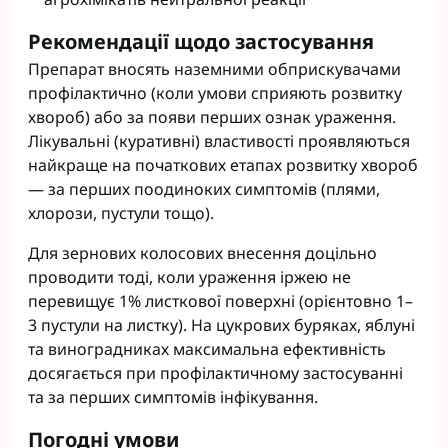
Рекомендації щодо застосування
Препарат вносять наземними обприскувачами
профілактично (коли умови сприяють розвитку
хвороб) або за появи перших ознак ураження.
Лікувальні (куративні) властивості проявляються
найкраще на початкових етапах розвитку хвороб
— за перших поодиноких симптомів (плями,
хлорози, пустули тощо).
Для зернових колосових внесення доцільно
проводити тоді, коли ураження іржею не
перевищує 1% листкової поверхні (орієнтовно 1–
3 пустули на листку). На цукрових буряках, яблуні
та виноградниках максимальна ефективність
досягається при профілактичному застосуванні
та за перших симптомів інфікування.
Погодні умови