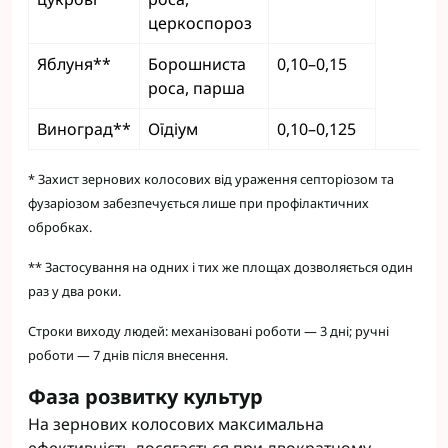
церкоспороз
Яблуня**
Борошниста
0,10–0,15
роса, парша
Виноград**
Оїдіум
0,10–0,125
* Захист зернових колосових від ураження септоріозом та
фузаріозом забезпечується лише при профілактичних
обробках.
** Застосування на одних і тих же площах дозволяється один
раз у два роки.
Строки виходу людей: механізовані роботи — 3 дні; ручні
роботи — 7 днів після внесення.
Фаза розвитку культур
На зернових колосових максимальна