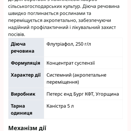
сільськогосподарських культур. Діюча речовина
швидко поглинається рослинами та
переміщується акропетально, забезпечуючи
надійний профілактичний і лікувальний захист
посівів.
Діюча
Флутріафол, 250 г/л
речовина
Формуляція
Концентрат суспензії
Характер дії
Системний (акропетальне
переміщення)
Виробник
Петерс енд Бург КФТ, Угорщина
Тарна
Каністра 5 л
одиниця
Механізм дії