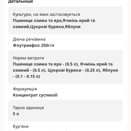
Детальніше
Культури, на яких застосовується
Пшениця озима та яра,Ячмінь ярий та
озимий,Цукрові буряки,Яблуня
Діюча речовина
Флутриафол 250г/л
Норма витрати
Пшениця озима та яра - (0.5 л), Ячмінь ярий та
озимий - (0.5 л), Цукрові буряки - (0,25 л), Яблуня
- (0.1 - 0.15 л)
Формуляція
Концентрат суспензії
Тарна одиниця
5 л
Бур'яни