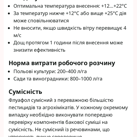
Оптимальна температура внесення: +12…+22°C
За температур нижче +12°C або вище +25°C дія
може сповільнюватися
Не вносити, якщо швидкість вітру перевищує 4
м/с
Дощ протягом 1 години після внесення може
знизити ефективність
Норма витрати робочого розчину
Польові культури: 200–400 л/га
Сади та виноградники: 800–1000 л/га
Сумісність
Флуафол сумісний з переважною більшістю
пестицидів та агрохімікатів. У кожному окремому
випадку необхідно виконувати попередню
перевірку компонентів бакової суміші на
сумісність. Не сумісний із речовинами, що
утворюють лужне середовище.