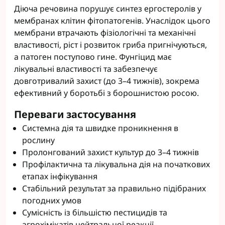
Діюча речовина порушує синтез ергостеролів у
мембранах клітин фітопатогенів. Унаслідок цього
мембрани втрачають фізіологічні та механічні
властивості, ріст і розвиток гриба пригнічуються,
а патоген поступово гине. Фунгіцид має
лікувальні властивості та забезпечує
довготривалий захист (до 3–4 тижнів), зокрема
ефективний у боротьбі з борошнистою росою.
Переваги застосування
Системна дія та швидке проникнення в
рослину
Пролонгований захист культур до 3–4 тижнів
Профілактична та лікувальна дія на початкових
етапах інфікування
Стабільний результат за правильно підібраних
погодних умов
Сумісність із більшістю пестицидів та
агрохімікатів нейтральної реакції