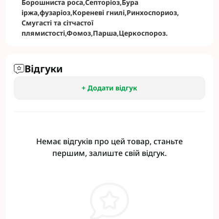
Борошниста роса,Септоріоз,Бура
іржа,фузаріоз,Кореневі гнилі,Ринхоспориоз,
Смугасті та сітчастої
плямистості,Фомоз,Парша,Церкоспороз.
Відгуки
+ Додати відгук
Немає відгуків про цей товар, станьте
першим, залиште свій відгук.