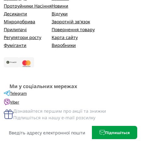
Протруйники Насіння
Новини
Десиканти
Відгуки
Мікродобрива
Зворотній зв'язок
Прилипачі
Повернення товару
Регулятори росту
Карта сайту
Фуміганти
Виробники
Ми у соціальних мережах
Telegram
Viber
Дізнавайтеся першим про акції та знижки
Підпишіться на нашу e-mail розсилку
Підпишіться