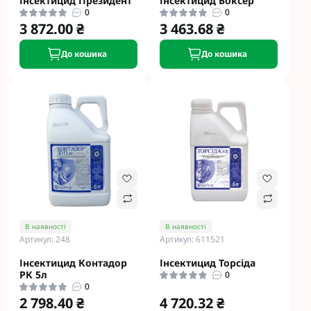
Інсектицид Президент
Інсектицид Боксер
0
0
3 872.00 ₴
3 463.68 ₴
До кошика
До кошика
В наявності
В наявності
Артикул: 248
Артикул: 611521
Інсектицид Контадор
Інсектицид Торсіда
РК 5л
0
0
2 798.40 ₴
4 720.32 ₴