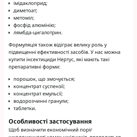
імідаклоприд;
диметоат;
метоміл;
фосфід алюмінію;
лямбда-цигалотрин.
Формуляція також відіграє велику роль у
підвищенні ефективності засобів. У нас можна
купити інсектициди Нертус, які мають такі
препаративні форми:
порошок, що змочується;
концентрат суспензії;
концентрат емульсії;
водорозчинні гранули;
таблетки.
Особливості застосування
Щоб визначити економічний поріг