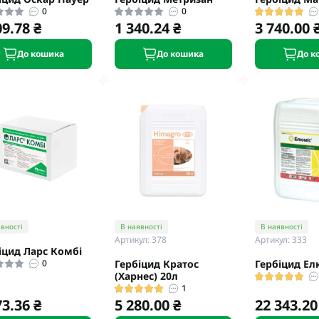
0
0
09.78 ₴
1 340.24 ₴
3 740.00 
До кошика
До кошика
До к
вності
В наявності
В наявності
Артикул: 378
Артикул: 333
іцид Ларс Комбі
0
Гербіцид Кратос
Гербіцид Ел
(Харнес) 20л
1
73.36 ₴
5 280.00 ₴
22 343.20