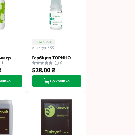
етинг
Укравіт
гента під
В наявності
Артикул: 3331
гента Під
аммер
Гербіцид ТОРИНО
1
0
₴
528.00 ₴
ошика
До кошика
ід Раундап