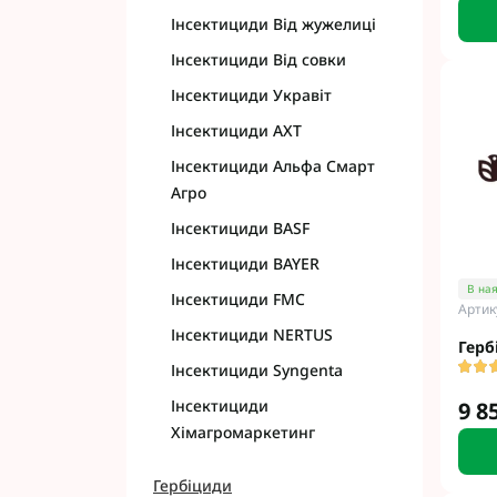
Інсектициди Від жужелиці
Інсектициди Від совки
Інсектициди Укравіт
Інсектициди АХТ
Інсектициди Альфа Смарт
Агро
Інсектициди BASF
Інсектициди BAYER
В ная
Інсектициди FMC
Артик
Інсектициди NERTUS
Герб
Інсектициди Syngenta
Інсектициди
9 8
Хімагромаркетинг
Гербіциди