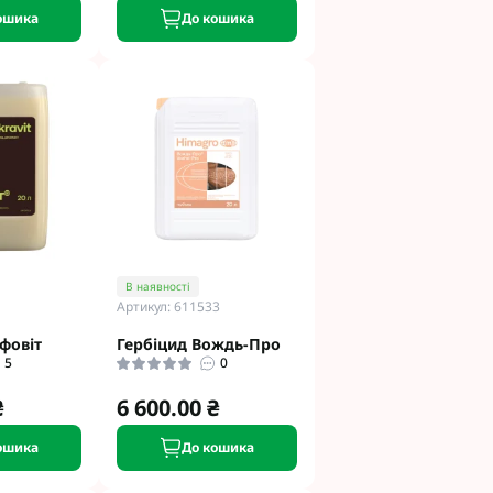
ошика
До кошика
В наявності
Артикул: 611533
фовіт
Гербіцид Вождь-Про
5
0
₴
6 600.00 ₴
ошика
До кошика