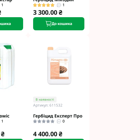
1
1
₴
3 300.00 ₴
ошика
До кошика
В наявності
Артикул: 611532
юміс
Гербіцид Експерт Про
1
0
 ₴
4 400.00 ₴