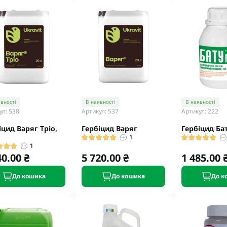
вності
В наявності
В наявності
ул: 538
Артикул: 537
Артикул: 222
іцид Варяг Тріо,
Гербіцид Варяг
Гербіцид Ба
1
1
40.00 ₴
5 720.00 ₴
1 485.00 
До кошика
До кошика
До к