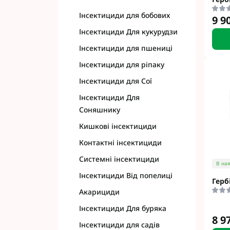
Інсектициди для бобових
9 9
Інсектициди Для кукурудзи
Інсектициди для пшениці
Інсектициди для ріпаку
Інсектициди для Сої
Інсектициди Для
Соняшнику
Кишкові інсектициди
Контактні інсектициди
Системні інсектициди
В ная
Інсектициди Від попелиці
Герб
Акарициди
Інсектициди Для буряка
8 9
Інсектициди для садів