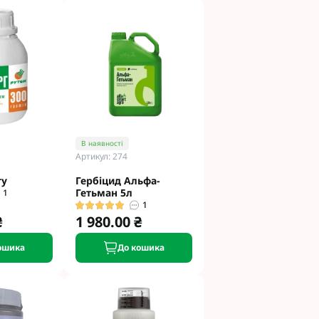
В наявності
Артикул: 274
ту
Гербіцид Альфа-
Гетьман 5л
1
1
₴
1 980.00 ₴
ошика
До кошика