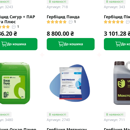
вності
В наявності
В наявності
eva
Мікродобрива Плантоніт
ул: 3243
Артикул: 718
Артикул: 343
а Смарт Агро
Мікродобрива Альфа Смарт
іцид Сигур + ПАР
Гербіцид Панда
Гербіцид Пі
Агро
т ЮА
га Плюс
1
Мікродобрива Укравіт
1
віт
86.20 ₴
8 800.00 ₴
3 101.28 
агромаркетинг
До кошика
До кошика
До к
R
TUS
enta
вності
В наявності
В наявності
ул: 3480
Артикул: 2740
Артикул: 711
іцид Оскар Пауер
Гербіцид Метризан
Гербіцид Ма