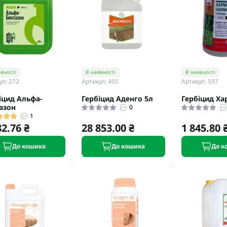
вності
В наявності
В наявності
ул: 272
Артикул: 405
Артикул: 597
іцид Альфа-
Гербіцид Аденго 5л
Гербіцид Ха
азон
0
1
82.76 ₴
28 853.00 ₴
1 845.80 
До кошика
До кошика
До к