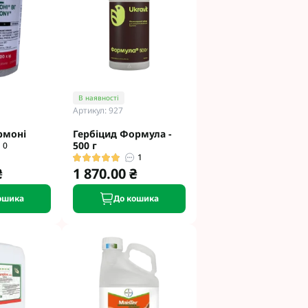
В наявності
Артикул: 927
рмоні
Гербіцид Формула -
500 г
0
1
₴
1 870.00 ₴
ошика
До кошика