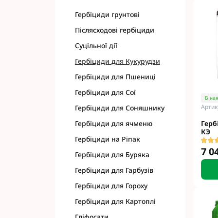
Гербіциди грунтові
Післясходові гербіциди
Суцільної дії
Гербіциди для Кукурудзи
Гербіциди для Пшениці
Гербіциди для Сої
В ная
Артик
Гербіциди для Соняшнику
Герб
Гербіциди для ячменю
КЭ
Гербіциди на Ріпак
7 0
Гербіциди для Буряка
Гербіциди для Гарбузів
Гербіциди для Гороху
Гербіциди для Картоплі
Гліфосати