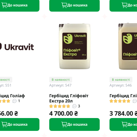
До кошика
До кошика
До к
вності
В наявності
В наявності
ул: 551
Артикул: 547
Артикул: 546
іцид Голіаф
Гербіцид Гліфовіт
Гербіцид Глі
Екстра 20л
1
3
56.00 ₴
4 700.00 ₴
3 784.00 
До кошика
До кошика
До к