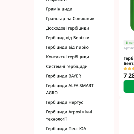
Грамініциди
Гранстар на Соняшник
Досходові гербіциди
Гербіцид від Берізки
В ная
Гербіциди від пирію
Артик
Контактні гербіциди
Герб
Бент
Системні гербіциди
7 2
Гербіциди BAYER
Гербіциди ALFA SMART
AGRO
Гербіциди Нертус
Гербіциди Агрохімічні
технології
Гербіциди Пест ЮА