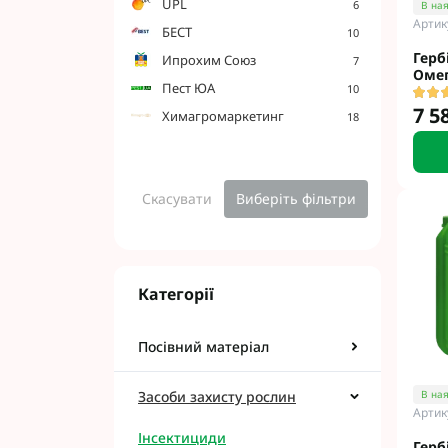
UPL
6
В ная
Фунгіциди Cort
Артик
БЕСТ
10
Фунгіциди Альф
Герб
Ипрохим Союз
7
Фунгіциди Пес
Оме
Пест ЮА
10
Фунгіциди Укра
7 5
Химагромаркетинг
18
Фунгіциди Хим
Фунгіциди BASF
Фунгіциди BAYE
Фунгіциди FMC
Скасувати
Виберіть фільтри
Фунгіциди NER
Фунгіциди Syng
Категорії
Посівний матеріал
Засоби захисту рослин
В ная
Артик
Інсектициди
Герб