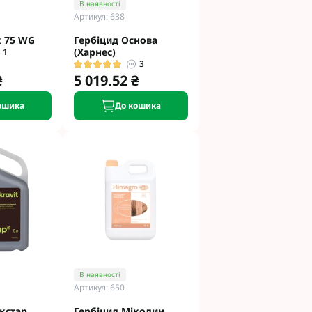
В наявності
Артикул: 638
к 75 WG
Гербіцид Основа
(Харнес)
1
3
₴
5 019.52 ₴
ошика
До кошика
В наявності
Артикул: 650
кстар
Гербіцид Мікодин