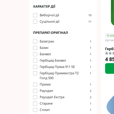
Соняшник Lide
Інсектициди Ук
ХАРАКТЕР ДІЇ
Соняшник Агро
Інсектициди АХ
Виборчої дії
Соняшник Синг
Інсектициди Ал
19
Суцільної дії
Cоняшник РАЖ
Інсектициди BA
11
Соняшник Басф
Інсектициди BA
ПРЕПАРАТ-ОРИГІНАЛ
Соняшник Піон
Інсектициди F
В ная
Артик
Українські гібр
Інсектициди N
Базагран
1
ЮГ АГРОЛІДЕР
Інсектициди Sy
Базис
1
Герб
Технологія Clear
Інсектициди Хі
Банвел
1
4 8
Соняшник Сади
Гербіцид Банвел
1
Гербіцид Пріма 911 SE
1
Гербіцид Примекстра TZ
1
Голд 500
Прима
1
Раундап
2
Раундап Екстра
2
Старане
1
Стомп
1