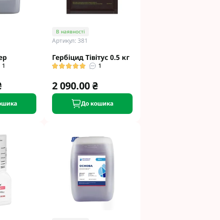
В наявності
Артикул: 381
ер
Гербіцид Тівітус 0.5 кг
1
1
₴
2 090.00 ₴
ошика
До кошика