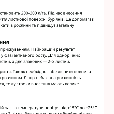
тановить 200–300 л/га. Під час внесення
тя листкової поверхні бур’янів. Це допомагає
ти в рослини та підвищує загальну
ання
прискуванням. Найкращий результат
 у фазі активного росту. Для однорічних
тки, а для злакових — 2–3 листки.
криття. Також необхідно забезпечити повне та
м розчином. Якщо небажана рослинність
ся, тому строки внесення мають велике
й час за температури повітря від +15°C до +25°C.
ати 3–4 м/с. Важливо уникати обробки під час