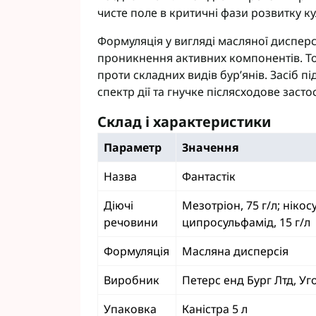
чисте поле в критичні фази розвитку ку
Фунгіциди Cort
Фунгіциди Альф
Формуляція у вигляді масляної дисперс
Фунгіциди Пес
проникнення активних компонентів. То
Фунгіциди Укра
проти складних видів бур’янів. Засіб 
Фунгіциди Хим
спектр дії та гнучке післясходове засто
Фунгіциди BASF
Склад і характеристики
Фунгіциди BAYE
Фунгіциди FMC
Параметр
Значення
Фунгіциди NER
Фунгіциди Syng
Назва
Фантастік
Діючі
Мезотріон, 75 г/л; нікос
речовини
ципросульфамід, 15 г/л
Формуляція
Масляна дисперсія
Виробник
Петерс енд Бург Лтд, У
Упаковка
Каністра 5 л