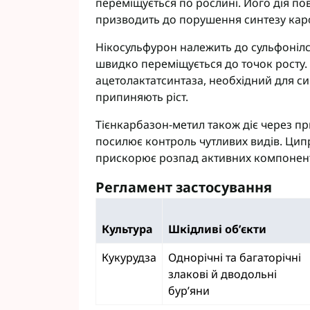
переміщується по рослині. Його дія п
призводить до порушення синтезу карот
Нікосульфурон належить до сульфонілс
швидко переміщується до точок росту.
ацетолактатсинтаза, необхідний для си
припиняють ріст.
Тієнкарбазон-метил також діє через пр
посилює контроль чутливих видів. Цип
прискорює розпад активних компоненті
Регламент застосування
Культура
Шкідливі об’єкти
Кукурудза
Однорічні та багаторічні
злакові й дводольні
бур’яни