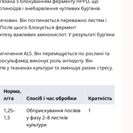
ов’язана з блокуванням ферменту HPPD, що
иноїдів і знебарвлення чутливих бур’янів.
ечовин. Він поглинається переважно листям і
 Після цього блокується фермент
нтезу важливих амінокислот. У результаті бур’яни
игнічення ALS. Він переміщується по рослині та
росульфамід виконує роль антидоту. Він
в у тканинах культури та зменшує ризик стресу.
Норма,
л/га
Спосіб і час обробки
Кратність
1,25–
Обприскування посівів
1
1,5
у фазу 2–8 листків
культури