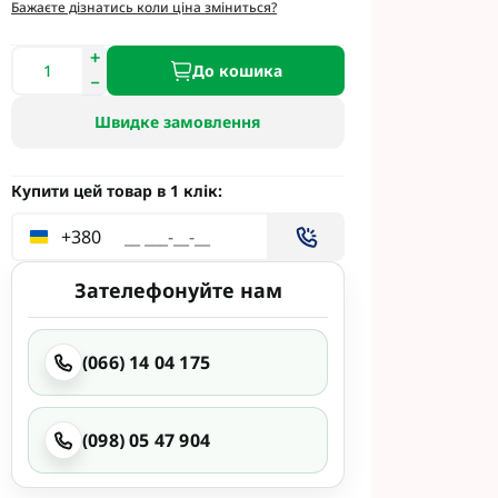
етинг
Бажаєте дізнатись коли ціна зміниться?
Укравіт
До кошика
Швидке замовлення
гента під
гента Під
Купити цей товар в 1 клік:
+380
Зателефонуйте нам
ід Раундап
(066) 14 04 175
(098) 05 47 904