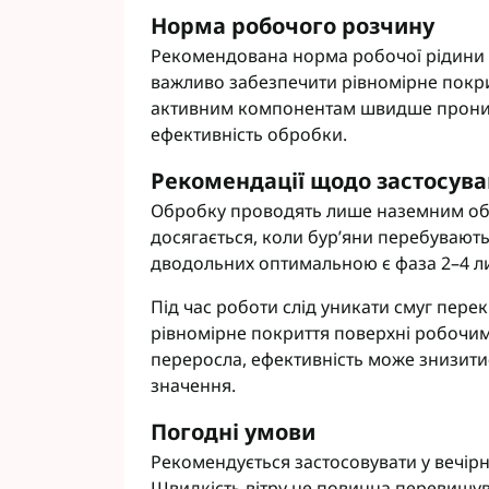
Норма робочого розчину
Рекомендована норма робочої рідини с
важливо забезпечити рівномірне покрит
активним компонентам швидше проника
ефективність обробки.
Рекомендації щодо застосув
Обробку проводять лише наземним об
досягається, коли бур’яни перебувають
дводольних оптимальною є фаза 2–4 лис
Під час роботи слід уникати смуг пере
рівномірне покриття поверхні робочи
переросла, ефективність може знизити
значення.
Погодні умови
Рекомендується застосовувати у вечірні
Швидкість вітру не повинна перевищув