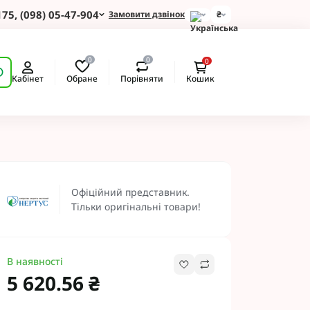
175, (098) 05-47-904
Замовити дзвінок
₴
для Зернових
0
0
0
 для Соняшнику
Обране
Порівняти
Кабінет
Кошик
для Картоплі
для Кукурудзи
для Сої
для Ріпаку
 Протруйники
BASF
Офіційний представник.
 BAYER
Тільки оригінальні товари!
ротруйники
 NERTUS
Альфа Смарт Агро
В наявності
 АХТ
5 620.56 ₴
 Пест ЮА