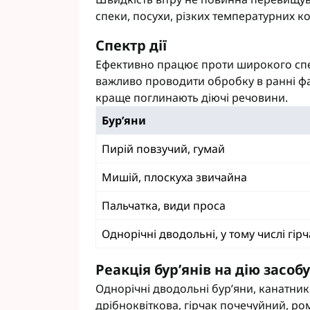
спеки, посухи, різких температурних к
Спектр дії
Ефективно працює проти широкого спек
важливо проводити обробку в ранні фа
краще поглинають діючі речовини.
Бур’яни
Пирій повзучий, гумай
Мишій, плоскуха звичайна
Пальчатка, види проса
Однорічні дводольні, у тому числі гір
Реакція бур’янів на дію засобу
Однорічні дводольні бур’яни, канатник
дрібноквіткова, гірчак почечуйний, ро