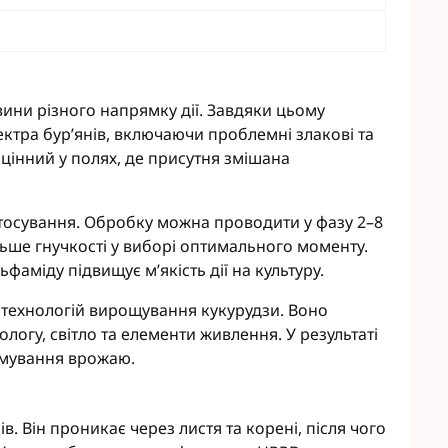
вини різного напрямку дії. Завдяки цьому
ктра бур’янів, включаючи проблемні злакові та
цінний у полях, де присутня змішана
тосування. Обробку можна проводити у фазу 2–8
льше гнучкості у виборі оптимального моменту.
фаміду підвищує м’якість дії на культуру.
 технологій вирощування кукурудзи. Воно
огу, світло та елементи живлення. У результаті
рмування врожаю.
. Він проникає через листя та корені, після чого