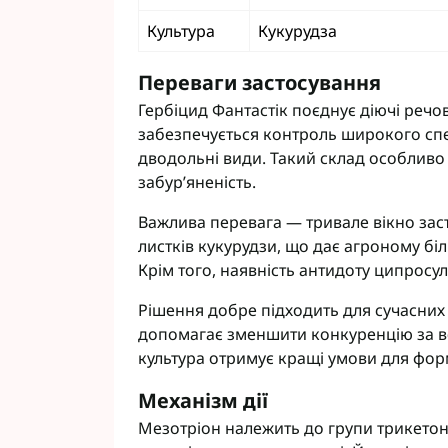
Культура
Кукурудза
Переваги застосування
Гербіцид Фантастік поєднує діючі речо
забезпечується контроль широкого спе
дводольні види. Такий склад особливо 
забур’яненість.
Важлива перевага — тривале вікно зас
листків кукурудзи, що дає агроному бі
Крім того, наявність антидоту ципросуль
Рішення добре підходить для сучасних
допомагає зменшити конкуренцію за вол
культура отримує кращі умови для фо
Механізм дії
Мезотріон належить до групи трикетонів