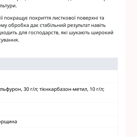
льтури.
eva
Мікродобрива Плантоніт
а Смарт Агро
Мікродобрива Альфа Смарт
ії покращує покриття листкової поверхні та
Агро
т ЮА
му обробка дає стабільний результат навіть
Мікродобрива Укравіт
віт
підходить для господарств, які шукають широкий
агромаркетинг
сування.
R
TUS
enta
ульфурон, 30 г/л; тієнкарбазон-метил, 10 г/л;
горщина