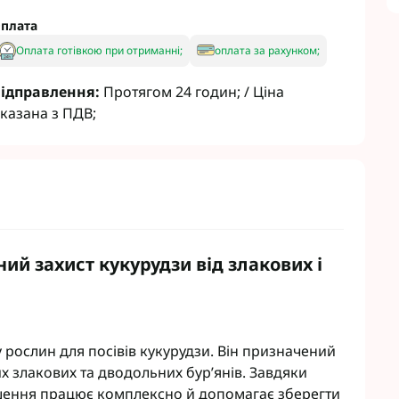
Гербіциди Укравіт
Насіння ріпаку Лімагрейн
плата
Гербіциди Химагромаркетинг
Насіння ріпаку Лембке
Оплата готівкою при отриманні;
оплата за рахунком;
Насіння ріпаку Caussade
Насіння ріпаку Brevant
ідправлення:
Протягом 24 годин; / Ціна
кукурудзи
Гумати
казана з ПДВ;
сої
Інокулянти для сої
Зернових
Добрива для буряків
 Соняшнику
Комплексні мікродобрива
Винограду
Мікродобрива для зернових
Рапса
Мікродобрива для кукурудзи
Картоплі
Мікродобрива для пшениці
ий захист кукурудзи від злакових і
Овочів
Мікродобрива для Ріпаку
Часнику
Мікродобрива для сої
садів
Мікродобрива для соняшника
буряка
Мікродобрива Life Force Ukraine
у рослин для посівів кукурудзи. Він призначений
іциди
Мікродобрива StimOrganic
х злакових та дводольних бур’янів. Завдяки
циди
Мікродобрива Humintech
шення працює комплексно й допомагає зберегти
Мікродобрива NERTUS