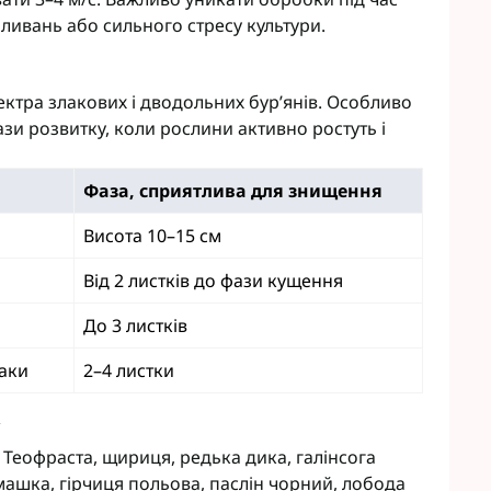
оливань або сильного стресу культури.
тра злакових і дводольних бур’янів. Особливо
зи розвитку, коли рослини активно ростуть і
Фаза, сприятлива для знищення
Висота 10–15 см
Від 2 листків до фази кущення
До 3 листків
чаки
2–4 листки
 Теофраста, щириця, редька дика, галінсога
машка, гірчиця польова, паслін чорний, лобода