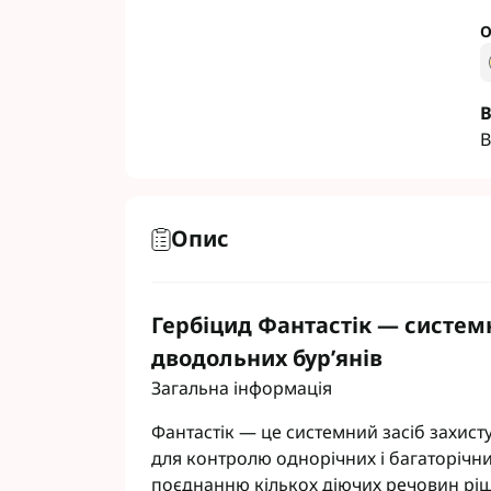
О
В
Фунгіциди Для 
В
Фунгіциди Для 
Фунгіциди для 
Фунгіциди Для
Опис
Фунгіциди Для 
Фунгіциди для 
Фунгіциди для 
Гербіцид Фантастік — системн
Фунгіциди Для 
Фунгіциди Для 
дводольних бур’янів
Фунгіциди Для 
Загальна інформація
Фунгіциди Для 
Фантастік — це системний засіб захист
Контактні фунг
для контролю однорічних і багаторічни
Системні фунгі
поєднанню кількох діючих речовин рі
Фунгіциди АХТ