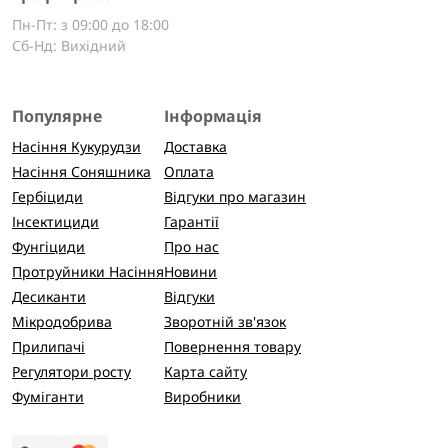
Пн-Пт: з 09:00 до 18:00
Сб-Нд: Вихідний
Популярне
Інформація
Насіння Кукурудзи
Доставка
Насіння Соняшника
Оплата
Гербіциди
Відгуки про магазин
Інсектициди
Гарантії
Фунгіциди
Про нас
Протруйники Насіння
Новини
Десиканти
Відгуки
Мікродобрива
Зворотній зв'язок
Прилипачі
Повернення товару
Регулятори росту
Карта сайту
Фуміганти
Виробники