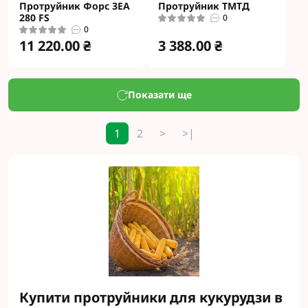
Протруйник Форс ЗЕА
Протруйник ТМТД
280 FS
0
0
11 220.00 ₴
3 388.00 ₴
Показати ще
1
2
>
>|
Купити протруйники для кукурудзи в