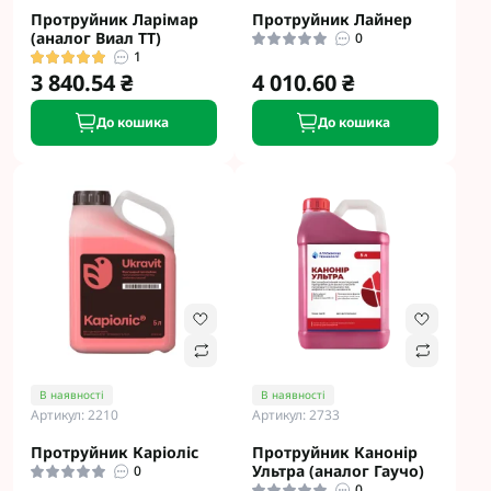
Протруйник Ларімар
Протруйник Лайнер
(аналог Виал ТТ)
0
1
3 840.54 ₴
4 010.60 ₴
До кошика
До кошика
В наявності
В наявності
Артикул: 2210
Артикул: 2733
Протруйник Каріоліс
Протруйник Канонір
Ультра (аналог Гаучо)
0
0