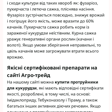
і сходи культури від таких хвороб як: фузаріоз,
пухирчаста і летюча сажка, пліснява насіння.
Фузаріоз зустрічається повсюдно, знижує врожай
і погіршує його якість, може вразити до 60%
качанів. Пухирчаста сажка робить корм із
зараженої кукурудзи неїстівним. Курна сажка
уражує генеративні органи рослин (качани і
волоті). Якщо умови зберігання неправильні, то
цвіль качанів може загрожувати втрати всього
врожаю.
Якісні сертифіковані препарати на
сайті Агро-трейд
На нашому сайті можна
купити протруйники
для кукурудзи
, які мають відповідні сертифікати
якості, розроблені, в тому числі, на основі:
Імідаклоприду, Тебуконазолу і Тіраму, а також
багатьох інших активних діючих речовин. Якщо