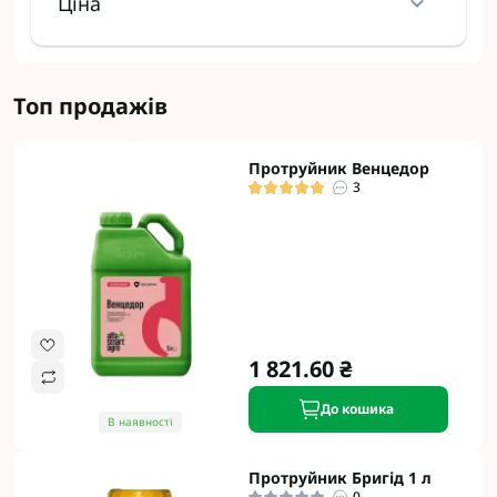
Ціна
Топ продажів
Протруйник Венцедор
3
1 821.60 ₴
До кошика
В наявності
Протруйник Бригід 1 л
0