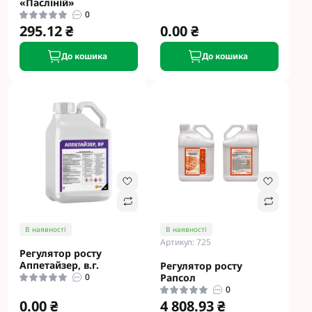
«Пасліній»
0
295.12 ₴
0.00 ₴
До кошика
До кошика
В наявності
В наявності
Артикул: 725
Регулятор росту
Аппетайзер, в.г.
Регулятор росту
0
Рапсол
0
0.00 ₴
4 808.93 ₴