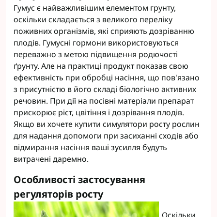
Гумус є найважливішим елементом грунту,
оскільки складається з великого переліку
поживних організмів, які сприяють дозріванню
плодів. Гумусні гормони використовуються
переважно з метою підвищення родючості
ґрунту. Але на практиці продукт показав свою
ефективність при обробці насіння, що пов'язано
з присутністю в його складі біологічно активних
речовин. При дії на посівні матеріали препарат
прискорює ріст, цвітіння і дозрівання плодів.
Якщо ви хочете купити симулятори росту рослин
для надання допомоги при засиханні сходів або
відмирання насіння ваші зусилля будуть
витрачені даремно.
Особливості застосування
регуляторів росту
Оскільки