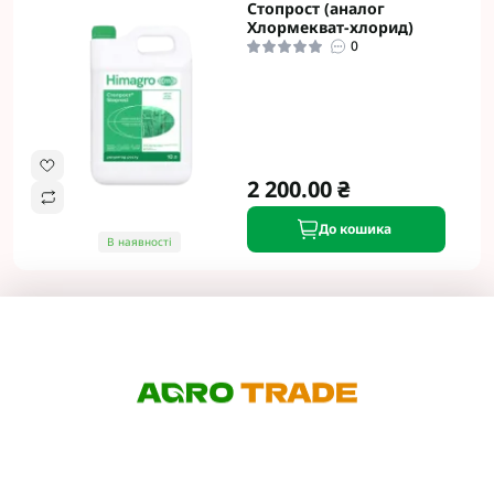
Стопрост (аналог
Хлормекват-хлорид)
0
2 200.00 ₴
До кошика
В наявності