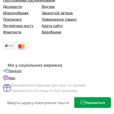
Протруйники Насіння
Новини
Десиканти
Відгуки
Мікродобрива
Зворотній зв'язок
Прилипачі
Повернення товару
Регулятори росту
Карта сайту
Фуміганти
Виробники
Ми у соціальних мережах
Telegram
Viber
Дізнавайтеся першим про акції та знижки
Підпишіться на нашу e-mail розсилку
Підпишіться