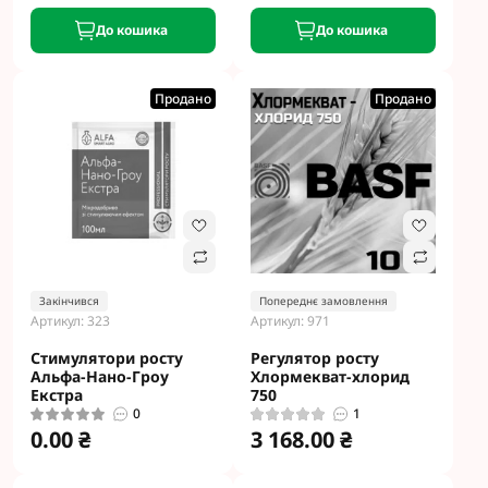
До кошика
До кошика
Продано
Продано
Закінчився
Попереднє замовлення
Артикул: 323
Артикул: 971
Стимулятори росту
Регулятор росту
Альфа-Нано-Гроу
Хлормекват-хлорид
Екстра
750
0
1
0.00 ₴
3 168.00 ₴