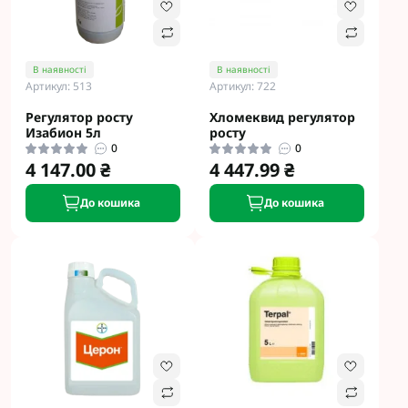
В наявності
В наявності
Артикул: 513
Артикул: 722
Регулятор росту
Хломеквид регулятор
Изабион 5л
росту
0
0
4 147.00 ₴
4 447.99 ₴
До кошика
До кошика