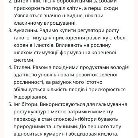
Цитокініни. Після обробки цими засобами
прискорюється поділ клітин, а перші сходи
з'являються значно швидше, ніж при
класичному вирощуванні.
Аукасины. Радимо купити регулятори росту
такого типу для прискорення розвитку стебел,
коренів і листків. Впливають на рослину
шляхом стимуляції формування кореневої
системи.
Етилен. Разом з похідними продуктами володіє
здатністю уповільнювати розвиток зеленої
рослинності, за рахунок чого істотно
збільшується кількість плодів і прискорюється
їх дозрівання.
Інгібітори. Використовуються для гальмування
росту культур з метою затримки моменту
переходу в стан спокою.Інгібітори бувають
природними та штучними. До першого типу
відноситься кумарин і абсцизовая кислота.