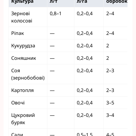
Культура
л/т
л/га
обробок
Зернові
0,8–1
0,2–0,4
2–4
колосові
Ріпак
—
0,2–0,4
2–4
Кукурудза
—
0,2–0,4
2
Соняшник
—
0,2–0,4
2
Соя
—
0,2–0,4
2–3
(зернобобові)
Картопля
—
0,2–0,4
2–3
Овочі
—
0,2–0,4
3–5
Цукровий
—
0,2–0,4
3–4
буряк
Сади,
—
0,5–1,5
4–5