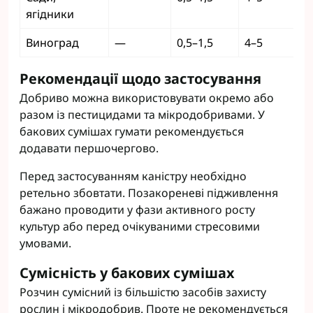
ягідники
Виноград
—
0,5–1,5
4–5
Рекомендації щодо застосування
Добриво можна використовувати окремо або
разом із пестицидами та мікродобривами. У
бакових сумішах гумати рекомендується
додавати першочергово.
Перед застосуванням каністру необхідно
ретельно збовтати. Позакореневі підживлення
бажано проводити у фази активного росту
культур або перед очікуваними стресовими
умовами.
Сумісність у бакових сумішах
Розчин сумісний із більшістю засобів захисту
рослин і мікродобрив. Проте не рекомендується