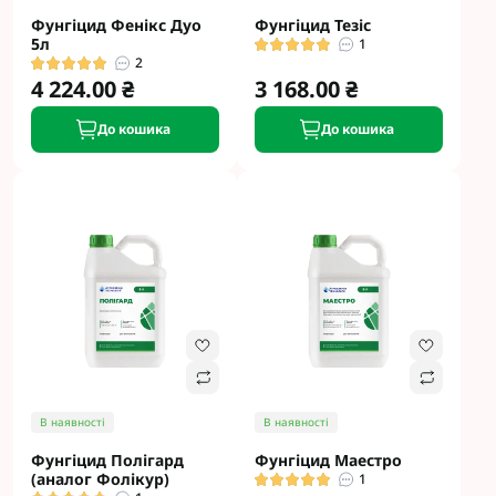
Фунгіцид Фенікс Дуо
Фунгіцид Тезіс
5л
1
2
4 224.00 ₴
3 168.00 ₴
До кошика
До кошика
В наявності
В наявності
Фунгіцид Полігард
Фунгіцид Маестро
(аналог Фолікур)
1