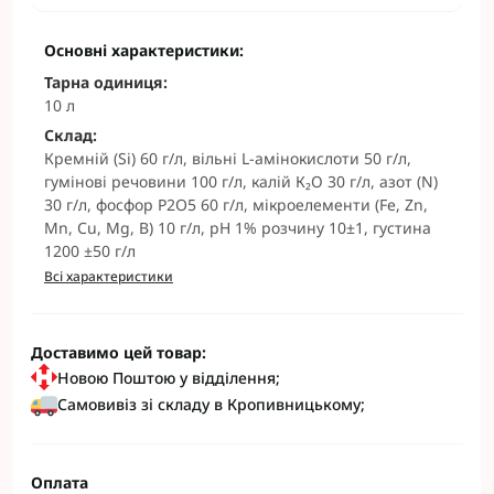
Основні характеристики:
Тарна одиниця:
10 л
Склад:
Кремній (Si) 60 г/л, вільні L-амінокислоти 50 г/л,
гумінові речовини 100 г/л, калій К₂О 30 г/л, азот (N)
30 г/л, фосфор P2O5 60 г/л, мікроелементи (Fe, Zn,
Mn, Cu, Mg, B) 10 г/л, pH 1% розчину 10±1, густина
1200 ±50 г/л
Всі характеристики
Доставимо цей товар:
Новою Поштою у відділення;
Самовивіз зі складу в Кропивницькому;
Оплата