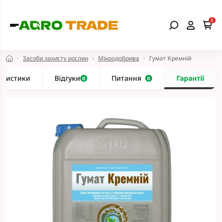
0
Засоби захисту рослин
Мікродобрива
Гумат Кремній
еристики
Відгуки
Питання
Гарантії
0
0