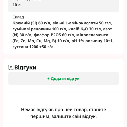
10 л
Склад
Кремній (Si) 60 г/л, вільні L-амінокислоти 50 г/л,
гумінові речовини 100 г/л, калій К₂О 30 г/л, азот
(N) 30 г/л, фосфор P2O5 60 г/л, мікроелементи
(Fe, Zn, Mn, Cu, Mg, B) 10 г/л, pH 1% розчину 10±1,
густина 1200 ±50 г/л
Відгуки
+ Додати відгук
Немає відгуків про цей товар, станьте
першим, залиште свій відгук.