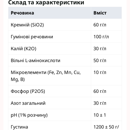
Склад та характеристики
Речовина
Вміст
Кремній (SiO2)
60 г/л
Гумінові речовини
100 г/л
Калій (K2O)
30 г/л
Вільні L-амінокислоти
50 г/л
Мікроелементи (Fe, Zn, Mn, Cu,
10 г/л
Mg, B)
Фосфор (P2O5)
60 г/л
Азот загальний
30 г/л
pH (1% розчину)
10 ± 1
Густина
1200 ± 50 г/