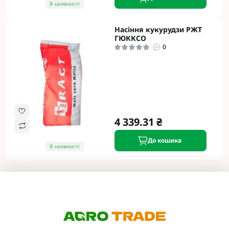
В наявності
Насіння кукурудзи РЖТ
ГЮККСО
0
4 339.31 ₴
До кошика
В наявності