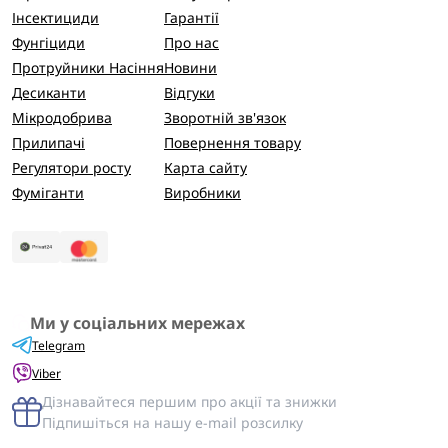
Інсектициди
Гарантії
Фунгіциди
Про нас
Протруйники Насіння
Новини
Десиканти
Відгуки
Мікродобрива
Зворотній зв'язок
Прилипачі
Повернення товару
Регулятори росту
Карта сайту
Фуміганти
Виробники
Ми у соціальних мережах
Telegram
Viber
Дізнавайтеся першим про акції та знижки
Підпишіться на нашу e-mail розсилку