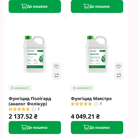
До кошика
До кошика
В наявності
В наявності
Фунгіцид Полігард
Фунгіцид Маестро
(аналог Фолікур)
1
1
2 137.52 ₴
4 049.21 ₴
До кошика
До кошика