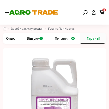
0
Засоби захисту рослин
ПлантаПег Нертус
Опис
Відгуки
Питання
Гарантії
1
0