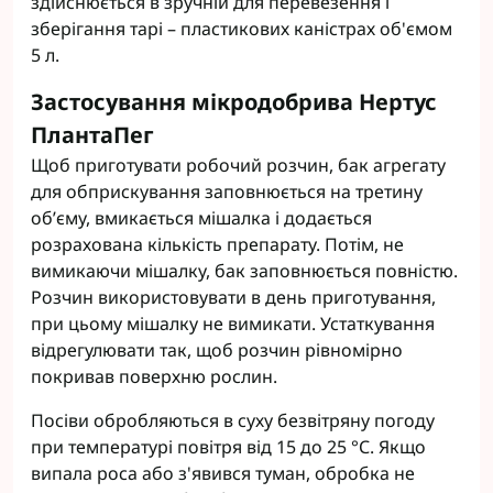
здійснюється в зручній для перевезення і
зберігання тарі – пластикових каністрах об'ємом
5 л.
Застосування мікродобрива Нертус
ПлантаПег
Щоб приготувати робочий розчин, бак агрегату
для обприскування заповнюється на третину
об’єму, вмикається мішалка і додається
розрахована кількість препарату. Потім, не
вимикаючи мішалку, бак заповнюється повністю.
Розчин використовувати в день приготування,
при цьому мішалку не вимикати. Устаткування
відрегулювати так, щоб розчин рівномірно
покривав поверхню рослин.
Посіви обробляються в суху безвітряну погоду
при температурі повітря від 15 до 25 °С. Якщо
випала роса або з'явився туман, обробка не