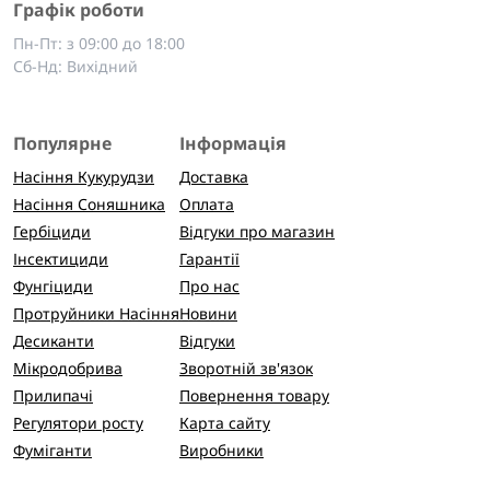
Графік роботи
Пн-Пт: з 09:00 до 18:00
Сб-Нд: Вихідний
Популярне
Інформація
Насіння Кукурудзи
Доставка
Насіння Соняшника
Оплата
Гербіциди
Відгуки про магазин
Інсектициди
Гарантії
Фунгіциди
Про нас
Протруйники Насіння
Новини
Десиканти
Відгуки
Мікродобрива
Зворотній зв'язок
Прилипачі
Повернення товару
Регулятори росту
Карта сайту
Фуміганти
Виробники