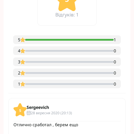
Відгуків: 1
5
1
4
0
3
0
2
0
1
0
Sergeevich
5
28 вересня 2020 (20:13)
Отлично сработал , берем ещо