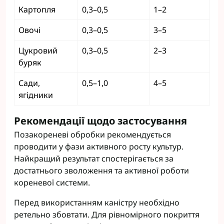
Картопля
0,3–0,5
1–2
Овочі
0,3–0,5
3–5
Цукровий
0,3–0,5
2–3
буряк
Сади,
0,5–1,0
4–5
ягідники
Рекомендації щодо застосування
Позакореневі обробки рекомендується
проводити у фази активного росту культур.
Найкращий результат спостерігається за
достатнього зволоження та активної роботи
кореневої системи.
Перед використанням каністру необхідно
ретельно збовтати. Для рівномірного покриття