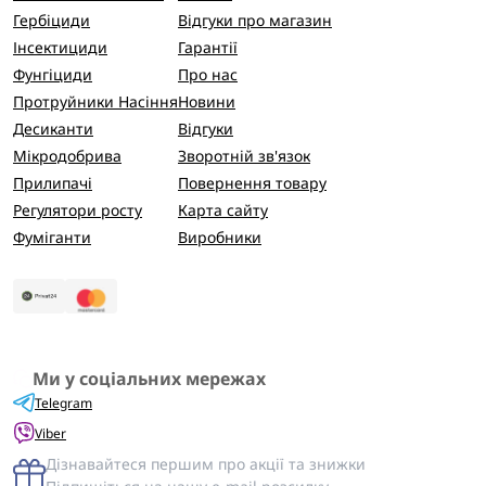
Гербіциди
Відгуки про магазин
Інсектициди
Гарантії
Фунгіциди
Про нас
Протруйники Насіння
Новини
Десиканти
Відгуки
Мікродобрива
Зворотній зв'язок
Прилипачі
Повернення товару
Регулятори росту
Карта сайту
Фуміганти
Виробники
Ми у соціальних мережах
Telegram
Viber
Дізнавайтеся першим про акції та знижки