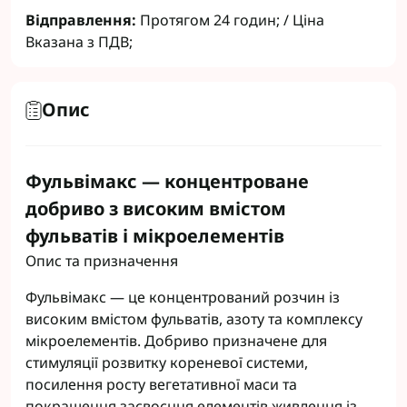
Відправлення:
Протягом 24 годин; / Ціна
Вказана з ПДВ;
Опис
Фульвімакс — концентроване
добриво з високим вмістом
фульватів і мікроелементів
Опис та призначення
Фульвімакс — це концентрований розчин із
високим вмістом фульватів, азоту та комплексу
мікроелементів. Добриво призначене для
стимуляції розвитку кореневої системи,
посилення росту вегетативної маси та
покращення засвоєння елементів живлення із