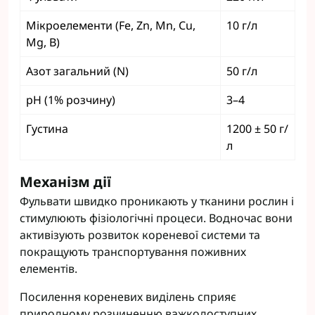
Мікроелементи (Fe, Zn, Mn, Cu,
10 г/л
Mg, B)
Азот загальний (N)
50 г/л
pH (1% розчину)
3–4
Густина
1200 ± 50 г/
л
Механізм дії
Фульвати швидко проникають у тканини рослин і
стимулюють фізіологічні процеси. Водночас вони
активізують розвиток кореневої системи та
покращують транспортування поживних
елементів.
Посилення кореневих виділень сприяє
природному розчиненню важкодоступних