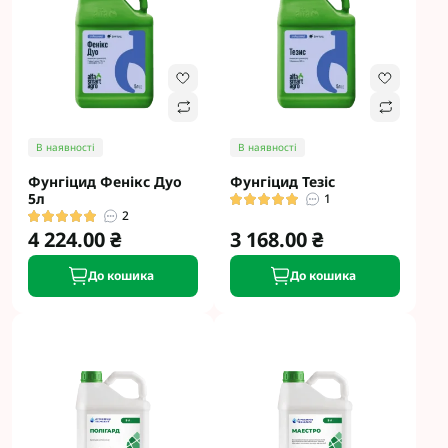
В наявності
В наявності
Фунгіцид Фенікс Дуо
Фунгіцид Тезіс
5л
1
2
4 224.00 ₴
3 168.00 ₴
До кошика
До кошика