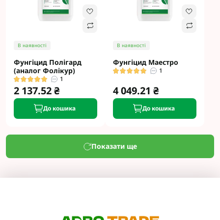
В наявності
В наявності
Фунгіцид Полігард
Фунгіцид Маестро
(аналог Фолікур)
1
1
2 137.52 ₴
4 049.21 ₴
До кошика
До кошика
Показати ще