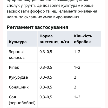
сполук у ґрунті. Це дозволяє культурам краще
засвоювати фосфор та інші елементи живлення
навіть за складних умов вирощування.
Регламент застосування
Норма
Кількість
Культура
внесення, л/га
обробок
Зернові
0,3–0,5
1–2
колосові
Ріпак
0,3–0,5
1–2
Кукурудза
0,3–0,5
2
Соняшник
0,3–0,5
2
Соя
0,3–0,5
1–2
(зернобобові)