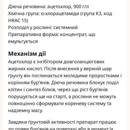
Діюча речовина: ацетохлор, 900 г/л
Хімічна група: α-хлорацетаміди (група K3, код
HRAC 15)
Розподіл у рослині: системний
Препаративна форма: концентрат, що
емульгується
Механізм дії
Ацетохлор є інгібітором довголанцюгових
жирних кислот. Після внесення у верхній шар
ґрунту він поглинається молодими проростками і
корінням бур’янів. Діюча речовина блокує поділ
клітин і синтез білків, через що ріст бур’янів
порушується ще на старті, а рослини не можуть
повноцінно сформувати кореневу систему та
надземну масу.
Завдяки ґрунтовій активності препарат працює
до появи бур’янів на поверхні або в момент їх