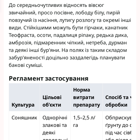
До середньочутливих відносять вівсюг
звичайний, просо посівне, лободу білу, пирій
повзучий із насіння, лутигу розлогу та окремі інші
види. Стійкішими можуть бути гірчаки, канатник
Теофраста, осоти, падалиця ріпаку, редька дика,
амброзія, підмаренник чіпкий, нетреба, дурман
та деякі інші бур’яни. На полях із таким складом
забур’яненості доцільно заздалегідь планувати
бакові суміші.
Регламент застосування
Норма
Цільові
витрати
Спосіб та час
Культура
об’єкти
препарату
обробки
Соняшник
Однорічні
1,5–2,5 л/
Обприскуван
злакові та
га
ґрунту до сівб
деякі
під час сівби