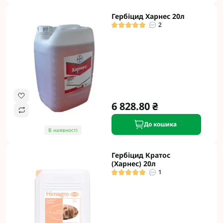
Гербіцид Харнес 20л
2
6 828.80 ₴
До кошика
В наявності
Гербіцид Кратос
(Харнес) 20л
1