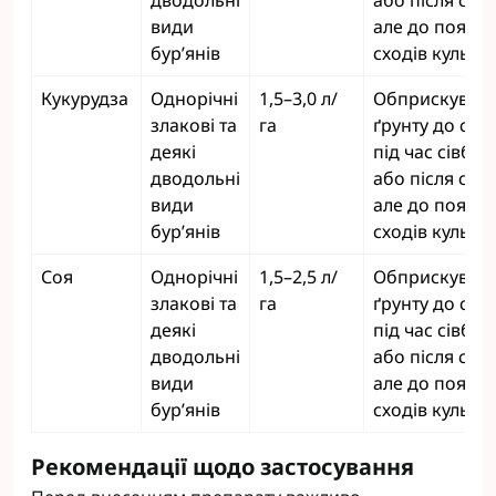
дводольні
або після сівб
види
але до появи
бур’янів
сходів культу
Кукурудза
Однорічні
1,5–3,0 л/
Обприскуван
злакові та
га
ґрунту до сівб
деякі
під час сівби
дводольні
або після сівб
види
але до появи
бур’янів
сходів культу
Соя
Однорічні
1,5–2,5 л/
Обприскуван
злакові та
га
ґрунту до сівб
деякі
під час сівби
дводольні
або після сівб
види
але до появи
бур’янів
сходів культу
Рекомендації щодо застосування