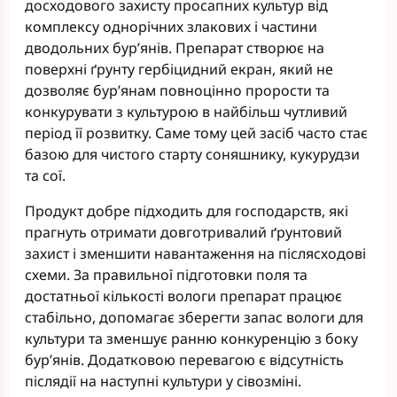
досходового захисту просапних культур від
комплексу однорічних злакових і частини
дводольних бур’янів. Препарат створює на
поверхні ґрунту гербіцидний екран, який не
дозволяє бур’янам повноцінно прорости та
конкурувати з культурою в найбільш чутливий
період її розвитку. Саме тому цей засіб часто стає
базою для чистого старту соняшнику, кукурудзи
та сої.
Продукт добре підходить для господарств, які
прагнуть отримати довготривалий ґрунтовий
захист і зменшити навантаження на післясходові
схеми. За правильної підготовки поля та
достатньої кількості вологи препарат працює
стабільно, допомагає зберегти запас вологи для
культури та зменшує ранню конкуренцію з боку
бур’янів. Додатковою перевагою є відсутність
післядії на наступні культури у сівозміні.