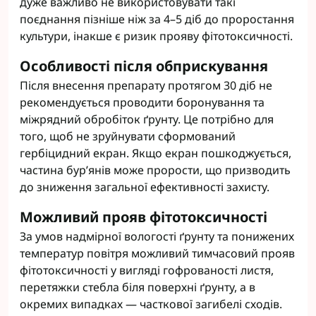
дуже важливо не використовувати такі
поєднання пізніше ніж за 4–5 діб до проростання
культури, інакше є ризик прояву фітотоксичності.
Особливості після обприскування
Після внесення препарату протягом 30 діб не
рекомендується проводити боронування та
міжрядний обробіток ґрунту. Це потрібно для
того, щоб не зруйнувати сформований
гербіцидний екран. Якщо екран пошкоджується,
частина бур’янів може прорости, що призводить
до зниження загальної ефективності захисту.
Можливий прояв фітотоксичності
За умов надмірної вологості ґрунту та понижених
температур повітря можливий тимчасовий прояв
фітотоксичності у вигляді гофрованості листя,
перетяжки стебла біля поверхні ґрунту, а в
окремих випадках — часткової загибелі сходів.