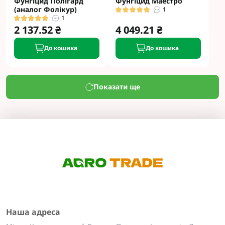
Фунгіцид Полігард
Фунгіцид Маестро
(аналог Фолікур)
1
1
2 137.52 ₴
4 049.21 ₴
До кошика
До кошика
Показати ще
Наша адреса