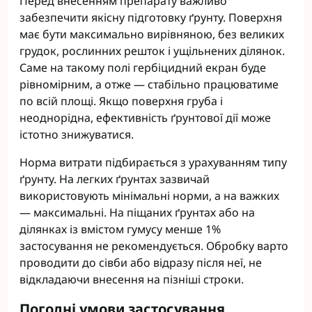
Перед внесенням препарату важливо
забезпечити якісну підготовку ґрунту. Поверхня
має бути максимально вирівняною, без великих
грудок, рослинних решток і ущільнених ділянок.
Саме на такому полі гербіцидний екран буде
рівномірним, а отже — стабільно працюватиме
по всій площі. Якщо поверхня груба і
неоднорідна, ефективність ґрунтової дії може
істотно знижуватися.
Норма витрати підбирається з урахуванням типу
ґрунту. На легких ґрунтах зазвичай
використовують мінімальні норми, а на важких
— максимальні. На піщаних ґрунтах або на
ділянках із вмістом гумусу менше 1%
застосування не рекомендується. Обробку варто
проводити до сівби або відразу після неї, не
відкладаючи внесення на пізніші строки.
Погодні умови застосування