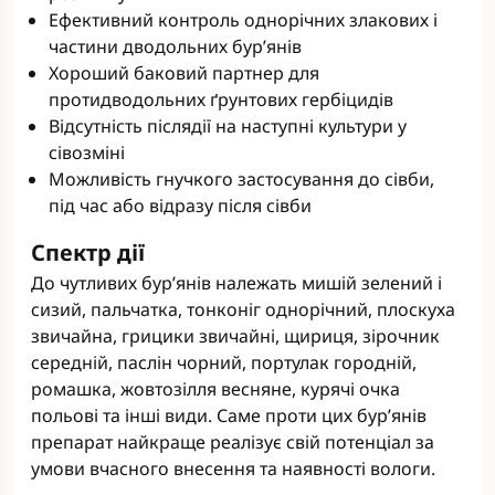
Ефективний контроль однорічних злакових і
частини дводольних бур’янів
Хороший баковий партнер для
протидводольних ґрунтових гербіцидів
Відсутність післядії на наступні культури у
сівозміні
Можливість гнучкого застосування до сівби,
під час або відразу після сівби
Спектр дії
До чутливих бур’янів належать мишій зелений і
сизий, пальчатка, тонконіг однорічний, плоскуха
звичайна, грицики звичайні, щириця, зірочник
середній, паслін чорний, портулак городній,
ромашка, жовтозілля весняне, курячі очка
польові та інші види. Саме проти цих бур’янів
препарат найкраще реалізує свій потенціал за
умови вчасного внесення та наявності вологи.