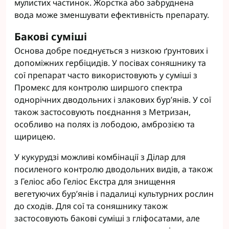
мулистих частинок. Жорстка або забруднена
вода може зменшувати ефективність препарату.
Бакові суміші
Основа добре поєднується з низкою ґрунтових і
допоміжних гербіцидів. У посівах соняшнику та
сої препарат часто використовують у суміші з
Промекс для контролю ширшого спектра
однорічних дводольних і злакових бур’янів. У сої
також застосовують поєднання з Метризан,
особливо на полях із лободою, амброзією та
щирицею.
У кукурудзі можливі комбінації з Ділар для
посиленого контролю дводольних видів, а також
з Геліос або Геліос Екстра для знищення
вегетуючих бур’янів і падалиці культурних рослин
до сходів. Для сої та соняшнику також
застосовують бакові суміші з гліфосатами, але