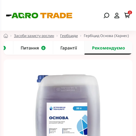
0
Засоби захисту рослин
Гербіциди
Гербіцид Основа (Харнес)
и
Питання
Гарантії
Рекомендуємо
3
0