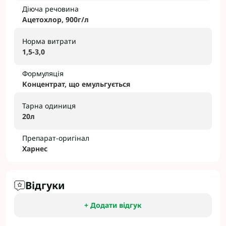
Діюча речовина
Ацетохлор, 900г/л
Норма витрати
1,5-3,0
Формуляція
Концентрат, що емульгується
Тарна одиниця
20л
Препарат-оригінал
Харнес
Відгуки
+ Додати відгук