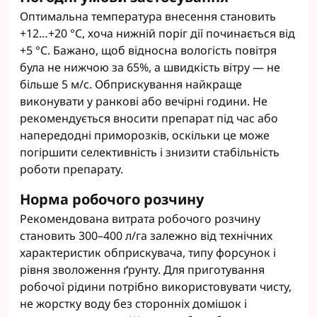
Оптимальна температура внесення становить
+12…+20 °С, хоча нижній поріг дії починається від
+5 °С. Бажано, щоб відносна вологість повітря
була не нижчою за 65%, а швидкість вітру — не
більше 5 м/с. Обприскування найкраще
виконувати у ранкові або вечірні години. Не
рекомендується вносити препарат під час або
напередодні приморозків, оскільки це може
погіршити селективність і знизити стабільність
роботи препарату.
Норма робочого розчину
Рекомендована витрата робочого розчину
становить 300–400 л/га залежно від технічних
характеристик обприскувача, типу форсунок і
рівня зволоження ґрунту. Для приготування
робочої рідини потрібно використовувати чисту,
не жорстку воду без сторонніх домішок і