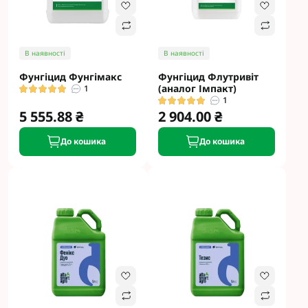
В наявності
В наявності
Фунгіцид Фунгімакс
Фунгіцид Флутривіт
(аналог Імпакт)
1
1
5 555.88 ₴
2 904.00 ₴
До кошика
До кошика