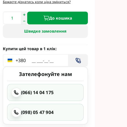
етинг
Бажаєте дізнатись коли ціна зміниться?
Укравіт
До кошика
Швидке замовлення
гента під
гента Під
Купити цей товар в 1 клік:
+380
Зателефонуйте нам
ід Раундап
(066) 14 04 175
(098) 05 47 904