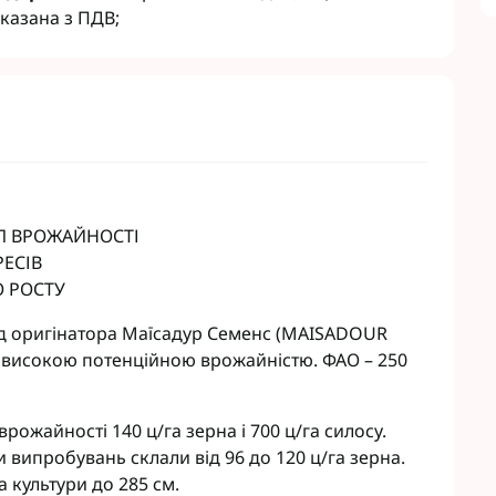
Гербіциди Укравіт
казана з ПДВ;
Насіння ріпаку Лімагрейн
Гербіциди Химагромаркетинг
Насіння ріпаку Лембке
Насіння ріпаку Caussade
Насіння ріпаку Brevant
кукурудзи
Гумати
сої
Інокулянти для сої
Зернових
Добрива для буряків
 Соняшнику
Комплексні мікродобрива
Л ВРОЖАЙНОСТІ
Винограду
Мікродобрива для зернових
РЕСІВ
Рапса
Мікродобрива для кукурудзи
О РОСТУ
Картоплі
Мікродобрива для пшениці
Овочів
Мікродобрива для Ріпаку
від оригінатора Маїсадур Семенс (MAISADOUR
Часнику
Мікродобрива для сої
 високою потенційною врожайністю. ФАО – 250
садів
Мікродобрива для соняшника
буряка
Мікродобрива Life Force Ukraine
рожайності 140 ц/га зерна і 700 ц/га силосу.
іциди
Мікродобрива StimOrganic
 випробувань склали від 96 до 120 ц/га зерна.
циди
Мікродобрива Humintech
 культури до 285 см.
Мікродобрива NERTUS