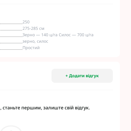
250
275-285 см
Зерно — 140 ц/га Силос — 700 ц/га
зерно, силос
Простий
+ Додати відгук
, станьте першим, залиште свій відгук.