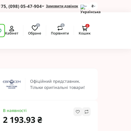
175, (098) 05-47-904
Замовити дзвінок
₴
для Зернових
0
0
0
 для Соняшнику
Обране
Порівняти
Кабінет
Кошик
для Картоплі
для Кукурудзи
для Сої
для Ріпаку
 Протруйники
BASF
Офіційний представник.
 BAYER
Тільки оригінальні товари!
ротруйники
 NERTUS
Альфа Смарт Агро
В наявності
 АХТ
2 193.93 ₴
 Пест ЮА