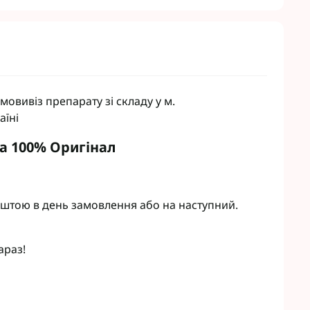
овивіз препарату зі складу у м.
аїні
та 100% Оригінал
штою в день замовлення або на наступний.
араз!