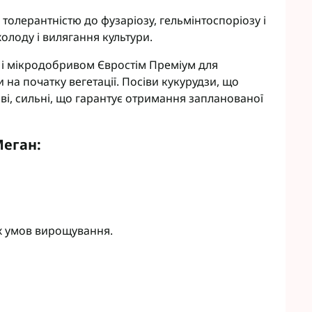
eva
Мікродобрива Плантоніт
 толерантністю до фузаріозу, гельмінтоспоріозу і
а Смарт Агро
Мікродобрива Альфа Смарт
холоду і вилягання культури.
Агро
т ЮА
Мікродобрива Укравіт
і мікродобривом Євростім Преміум для
віт
и на початку вегетації. Посіви кукурудзи, що
агромаркетинг
ві, сильні, що гарантує отримання запланованої
R
Меган:
TUS
enta
их умов вирощування.