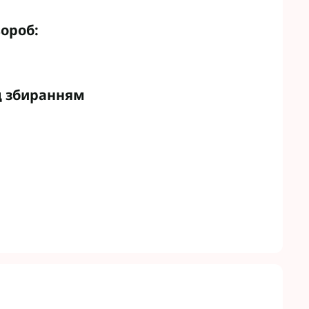
вороб:
д збиранням