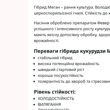
Фунгіциди Cort
Гібрид Меган – рання культура. Володіє
Фунгіциди Альф
церкоспорильозної гнилі. Стійкість до 
Фунгіциди Пес
Насіння оброблено препаратом Февер 
Фунгіциди Укра
успішного і інтенсивного росту культур
Фунгіциди Хим
мають якісну допосівну обробку, здоро
Фунгіциди BASF
врожайності.
Фунгіциди BAYE
Фунгіциди FMC
Переваги гібрида кукурудзи 
Фунгіциди NER
стабільний гібрид
Фунгіциди Syng
висока потенційна врожайність
швидкий стартовий ріст
хороша посухостійкість
толерантність до хвороб та стресов
Рівень стійкості:
ХОЛОДОСТІЙКІСТЬ
ВИЛЯГАННЯ