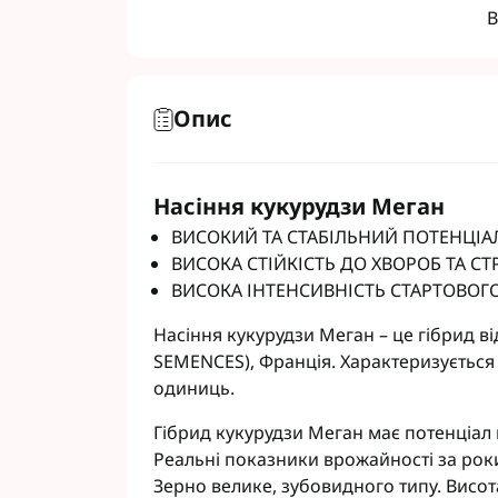
В
Опис
Фунгіциди Для 
Фунгіциди Для 
Фунгіциди для 
Насіння кукурудзи Meгaн
Фунгіциди Для
ВИСОКИЙ ТА СТАБІЛЬНИЙ ПОТЕНЦІА
Фунгіциди Для 
ВИСОКА СТІЙКІСТЬ ДО ХВОРОБ ТА СТ
Фунгіциди для 
ВИСОКА ІНТЕНСИВНІСТЬ СТАРТОВОГ
Фунгіциди для 
Фунгіциди Для 
Насіння кукурудзи Меган – це гібрид 
Фунгіциди Для 
SEMENCES), Франція. Характеризується
Фунгіциди Для 
одиниць.
Фунгіциди Для 
Гібрид кукурудзи Меган має потенціал в
Контактні фунг
Реальні показники врожайності за роки
Системні фунгі
Зерно велике, зубовидного типу. Висота
Фунгіциди АХТ