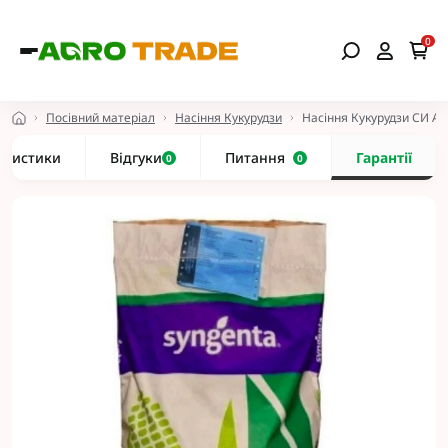
0
Посівний матеріал
Насіння Кукурудзи
Насіння Кукурудзи СИ А
еристики
Відгуки
Питання
Гарантії
0
0