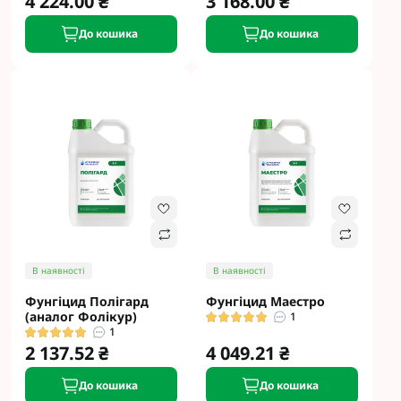
4 224.00 ₴
3 168.00 ₴
До кошика
До кошика
В наявності
В наявності
Фунгіцид Полігард
Фунгіцид Маестро
(аналог Фолікур)
1
1
2 137.52 ₴
4 049.21 ₴
До кошика
До кошика