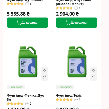
(аналог Імпакт)
1
1
5 555.88 ₴
2 904.00 ₴
До кошика
До кошика
В наявності
В наявності
Фунгіцид Фенікс Дуо
Фунгіцид Тезіс
5л
1
2