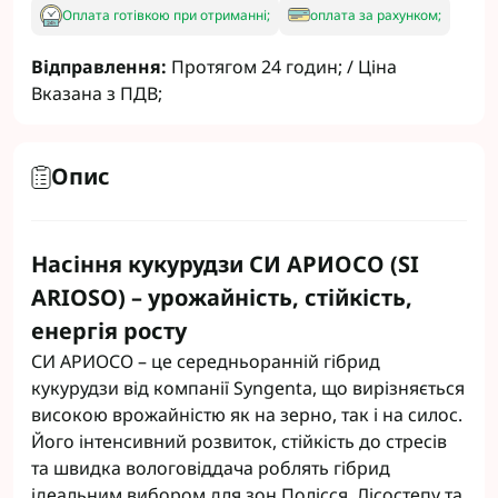
Оплата готівкою при отриманні;
оплата за рахунком;
Відправлення:
Протягом 24 годин; / Ціна
Вказана з ПДВ;
Опис
Насіння кукурудзи СИ АРИОСО (SI
ARIOSO) – урожайність, стійкість,
енергія росту
СИ АРИОСО – це середньоранній гібрид
кукурудзи від компанії Syngenta, що вирізняється
високою врожайністю як на зерно, так і на силос.
Його інтенсивний розвиток, стійкість до стресів
та швидка вологовіддача роблять гібрид
ідеальним вибором для зон Полісся, Лісостепу та