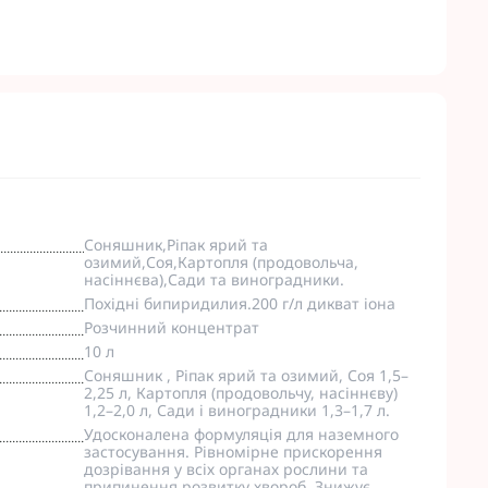
Соняшник,Ріпак ярий та
озимий,Соя,Картопля (продовольча,
насіннєва),Сади та виноградники.
Похідні бипиридилия.200 г/л дикват іона
Розчинний концентрат
10 л
Соняшник , Ріпак ярий та озимий, Соя 1,5–
2,25 л, Картопля (продовольчу, насіннєву)
1,2–2,0 л, Сади і виноградники 1,3–1,7 л.
Удосконалена формуляція для наземного
застосування. Рівномірне прискорення
дозрівання у всіх органах рослини та
припинення розвитку хвороб. Знижує