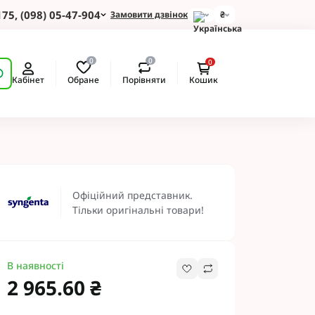
175, (098) 05-47-904
Замовити дзвінок
₴
для Зернових
0
0
0
 для Соняшнику
Обране
Порівняти
Кабінет
Кошик
для Картоплі
для Кукурудзи
для Сої
для Ріпаку
 Протруйники
екомендуємо
BASF
Офіційний представник.
 BAYER
Тільки оригінальні товари!
ротруйники
 NERTUS
Альфа Смарт Агро
В наявності
 АХТ
2 965.60 ₴
 Пест ЮА