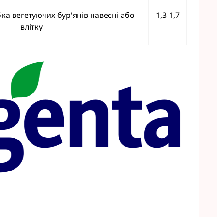
а вегетуючих бур'янів навесні або
1,3-1,7
влітку