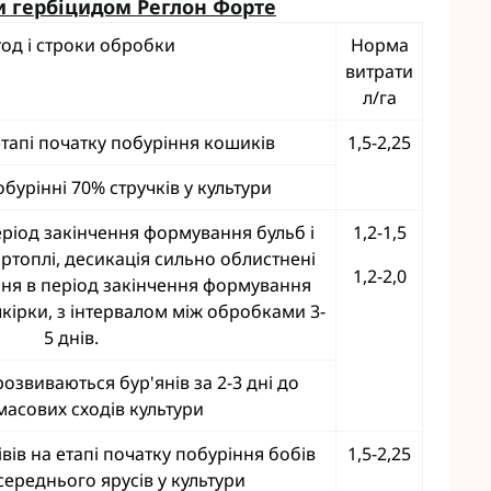
и гербіцидом Реглон Форте
eva
Мікродобрива Плантоніт
од і строки обробки
Норма
а Смарт Агро
Мікродобрива Альфа Смарт
витрати
Агро
т ЮА
л/га
Мікродобрива Укравіт
віт
агромаркетинг
тапі початку побуріння кошиків
1,5-2,25
бурінні 70% стручків у культури
R
ріод закінчення формування бульб і
1,2-1,5
TUS
ртоплі, десикація сильно облистнені
enta
1,2-2,0
ння в період закінчення формування
кірки, з інтервалом між обробками 3-
5 днів.
озвиваються бур'янів за 2-3 дні до
масових сходів культури
ів на етапі початку побуріння бобів
1,5-2,25
середнього ярусів у культури