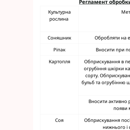
Регламент обробк
Фунгіциди Cort
Культурна
Мет
Фунгіциди Альф
рослина
Фунгіциди Пес
Фунгіциди Укра
Фунгіциди Хим
Соняшник
Обробляти на е
Фунгіциди BASF
Ріпак
Вносити при по
Фунгіциди BAYE
Фунгіциди FMC
Картопля
Обприскування в пе
Фунгіциди NER
огрубіння шкірки ка
Фунгіциди Syng
сорту. Обприскува
бульб та огрубінню ш
Вносити активно р
появи 
Соя
Обприскування посів
нижнього і 