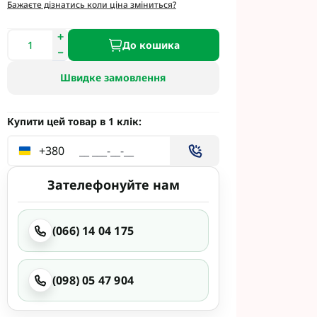
етинг
Бажаєте дізнатись коли ціна зміниться?
Укравіт
До кошика
Швидке замовлення
гента під
гента Під
Купити цей товар в 1 клік:
+380
Зателефонуйте нам
ід Раундап
(066) 14 04 175
(098) 05 47 904