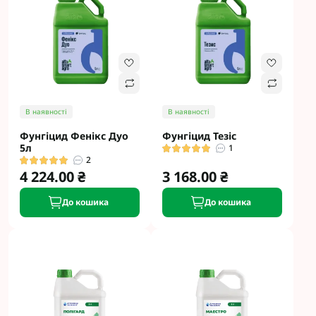
В наявності
В наявності
Фунгіцид Фенікс Дуо
Фунгіцид Тезіс
5л
1
2
4 224.00 ₴
3 168.00 ₴
До кошика
До кошика