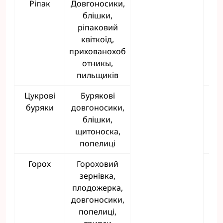
Ріпак
Довгоносики,
блішки,
ріпаковий
квіткоїд,
прихованохоб
отникы,
пильщиків
Цукрові
Бурякові
буряки
довгоносики,
блішки,
щитоноска,
попелиці
Горох
Гороховий
зернівка,
плодожерка,
довгоносики,
попелиці,