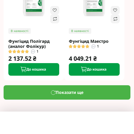
В наявності
В наявності
Фунгіцид Полігард
Фунгіцид Маестро
(аналог Фолікур)
1
1
2 137.52 ₴
4 049.21 ₴
До кошика
До кошика
Показати ще