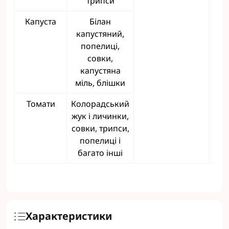
трипси
Капуста
Білан
капустяний,
попелиці,
совки,
капустяна
міль, блішки
Томати
Колорадський
жук і личинки,
совки, трипси,
попелиці і
багато інші
Характеристики