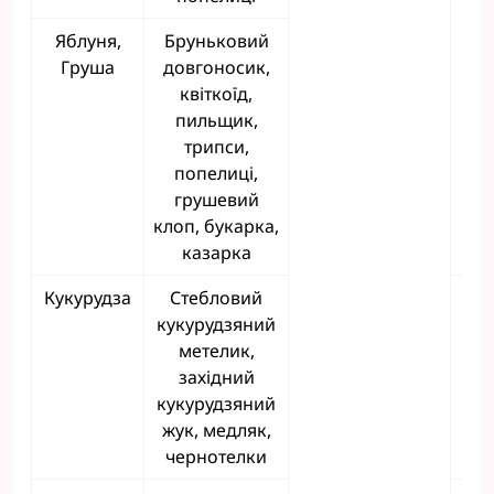
Яблуня,
Бруньковий
Груша
довгоносик,
квіткоїд,
пильщик,
трипси,
попелиці,
грушевий
клоп, букарка,
казарка
Кукурудза
Стебловий
кукурудзяний
метелик,
західний
кукурудзяний
жук, медляк,
чернотелки