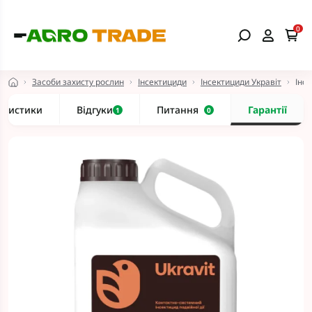
0
Засоби захисту рослин
Інсектициди
Інсектициди Укравіт
Інс
еристики
Відгуки
Питання
Гарантії
1
0