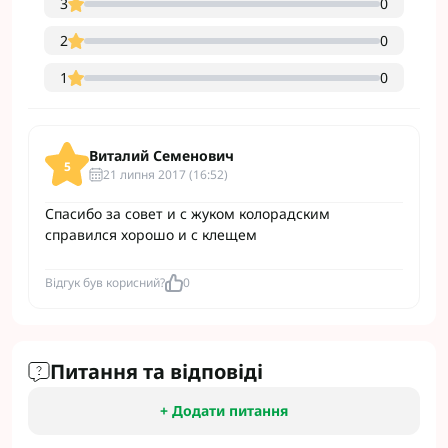
3
0
2
0
1
0
Виталий Семенович
5
21 липня 2017 (16:52)
Спасибо за совет и с жуком колорадским
справился хорошо и с клещем
Відгук був корисний?
0
Питання та відповіді
+ Додати питання