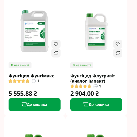
В наявності
В наявності
Фунгіцид Фунгімакс
Фунгіцид Флутривіт
(аналог Імпакт)
1
1
5 555.88 ₴
2 904.00 ₴
До кошика
До кошика