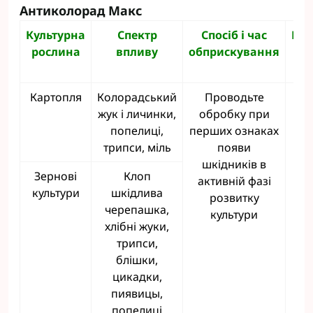
Антиколорад Макс
Культурна
Спектр
Спосіб і час
Кра
рослина
впливу
обприскування
об
Картопля
Колорадський
Проводьте
жук і личинки,
обробку при
попелиці,
перших ознаках
трипси, міль
появи
шкідників в
Зернові
Клоп
активній фазі
культури
шкідлива
розвитку
черепашка,
культури
хлібні жуки,
трипси,
блішки,
цикадки,
пиявицы,
попелиці