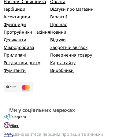
Насіння Соняшника
Оплата
Гербіциди
Відгуки про магазин
Інсектициди
Гарантії
Фунгіциди
Про нас
Протруйники Насіння
Новини
Десиканти
Відгуки
Мікродобрива
Зворотній зв'язок
Прилипачі
Повернення товару
Регулятори росту
Карта сайту
Фуміганти
Виробники
Ми у соціальних мережах
Telegram
Viber
Дізнавайтеся першим про акції та знижки