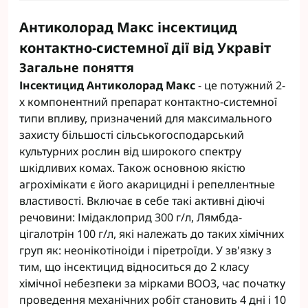
Антиколорад Макс інсектицид
контактно-системної дії від Укравіт
Загальне поняття
Інсектицид Антиколорад Макс
- це потужний 2-
х компонентний препарат контактно-системної
типи впливу, призначений для максимального
захисту більшості сільськогосподарський
культурних рослин від широкого спектру
шкідливих комах. Також основною якістю
агрохімікати є його акарицидні і репеллентные
властивості. Включає в себе такі активні діючі
речовини: Імідаклоприд 300 г/л, Лямбда-
цігалотрін 100 г/л, які належать до таких хімічних
груп як: неонікотіноіди і піретроїди. У зв'язку з
тим, що інсектицид відноситься до 2 класу
хімічної небезпеки за мірками ВООЗ, час початку
проведення механічних робіт становить 4 дні і 10