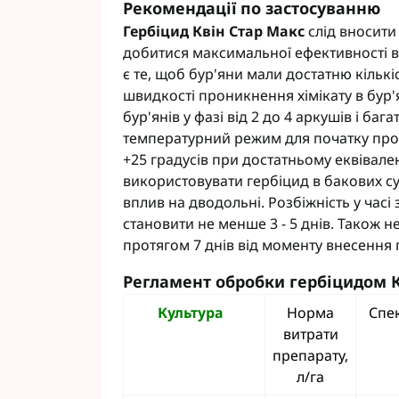
Рекомендації по застосуванню
Гербіцид Квін Стар Макс
слід вносити 
добитися максимальної ефективності 
є те, щоб бур'яни мали достатню кількі
швидкості проникнення хімікату в бур
бур'янів у фазі від 2 до 4 аркушів і ба
температурний режим для початку про
+25 градусів при достатньому еквівалент
використовувати гербіцид в бакових с
вплив на дводольні. Розбіжність у час
становити не менше 3 - 5 днів. Також 
протягом 7 днів від моменту внесення 
Регламент обробки гербіцидом К
Культура
Норма
Спек
витрати
препарату,
л/га