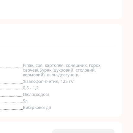
Ріпак, соя, картопля, соняшник, горох,
овочеві,Буряк (цукровий, столовий,
кормовий), льон-довгунець
Хізалофоп-п-етил, 125 г/л
0,6 - 1,2
Післясходові
5л
Вибіркової дії