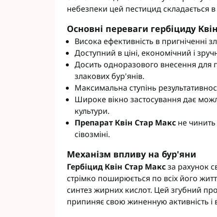
небезпеки цей пестицид складається в 
Основні переваги гербіциду Кві
Висока ефективність в пригніченні зл
Доступний в ціні, економічний і зруч
Досить одноразового внесення для 
злакових бур'янів.
Максимальна ступінь результативнос
Широке вікно застосування дає можл
культури.
Препарат Квін Стар Макс
не чинить 
сівозміні.
Механізм впливу на бур'яни
Гербіцид Квін Стар Макс
за рахунок св
стрімко поширюється по всіх його жи
синтез жирних кислот. Цей згубний про
припиняє свою жиненную активність і 