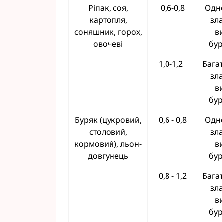
Ріпак, соя,
0,6-0,8
Одн
картопля,
зл
соняшник, горох,
в
овочеві
бур
1,0-1,2
Бага
зл
в
бур
Буряк (цукровий,
0,6 - 0,8
Одн
столовий,
зл
кормовий), льон-
в
довгунець
бур
0,8 - 1,2
Бага
зл
в
бур