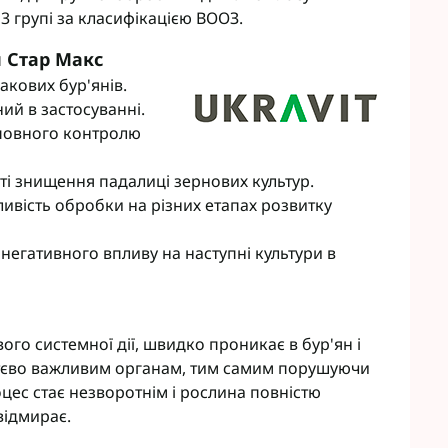
3 групі за класифікацією ВООЗ.
н Стар Макс
акових бур'янів.
ний в застосуванні.
повного контролю
ті знищення падалиці зернових культур.
ивість обробки на різних етапах розвитку
негативного впливу на наступні культури в
ого системної дії, швидко проникає в бур'ян і
ттєво важливим органам, тим самим порушуючи
цес стає незворотнім і рослина повністю
відмирає.