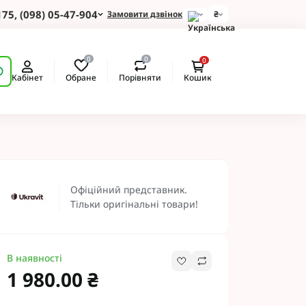
175, (098) 05-47-904
Замовити дзвінок
₴
для Зернових
0
0
0
 для Соняшнику
Обране
Порівняти
Кабінет
Кошик
для Картоплі
для Кукурудзи
для Сої
для Ріпаку
 Протруйники
екомендуємо
BASF
Офіційний представник.
 BAYER
Тільки оригінальні товари!
ротруйники
 NERTUS
Альфа Смарт Агро
В наявності
 АХТ
1 980.00 ₴
 Пест ЮА