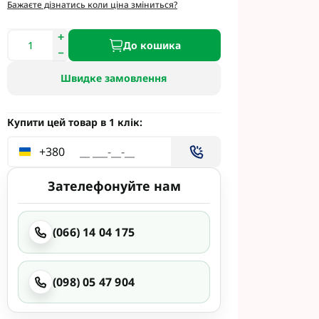
етинг
Бажаєте дізнатись коли ціна зміниться?
Укравіт
До кошика
Швидке замовлення
гента під
гента Під
Купити цей товар в 1 клік:
+380
Зателефонуйте нам
ід Раундап
(066) 14 04 175
(098) 05 47 904