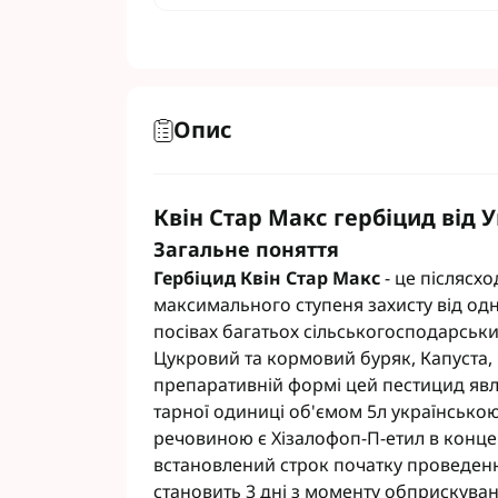
Фунгіциди Cort
Фунгіциди Альф
Фунгіциди Пес
Фунгіциди Укра
Опис
Фунгіциди Хим
Фунгіциди BASF
Фунгіциди BAYE
Квін Стар Макс гербіцид від 
Фунгіциди FMC
Фунгіциди NER
Загальне поняття
Фунгіциди Syng
Гербіцид Квін Стар Макс
- це післясх
максимального ступеня захисту від одн
посівах багатьох сільськогосподарських
Цукровий та кормовий буряк, Капуста,
препаративній формі цей пестицид явля
тарної одиниці об'ємом 5л українсько
речовиною є Хізалофоп-П-етил в концен
встановлений строк початку проведен
становить 3 дні з моменту обприскуван