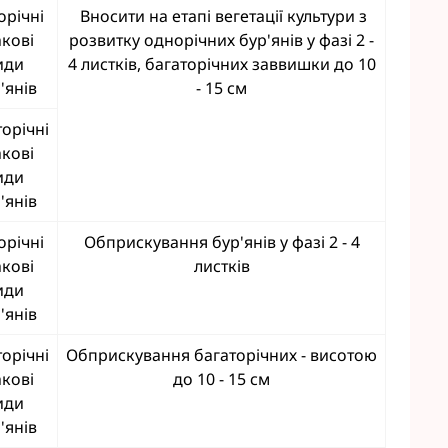
орічні
Вносити на етапі вегетації культури з
акові
розвитку однорічних бур'янів у фазі 2 -
иди
4 листків, багаторічних заввишки до 10
'янів
- 15 см
торічні
акові
иди
'янів
орічні
Обприскування бур'янів у фазі 2 - 4
акові
листків
иди
'янів
торічні
Обприскування багаторічних - висотою
акові
до 10 - 15 см
иди
'янів