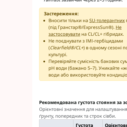
Застереження:
Вносити тільки на
SU-толерантних
(під Гранстар®/ExpressSun®).
Не
застосовувати
на CL/CL+ гібридах.
Не поєднувати з ІМІ-гербіцидами
(
Clearfield®/CL+
) в одному сезоні п
культурі.
Перевіряйте сумісність бакових су
pH води (бажано 5–7). Уникайте «ж
води або використовуйте кондиці
Рекомендована густота стояння за 
Орієнтовні значення для налаштування 
ґрунту, попередник та строк сівби.
Густота
Орієнтов