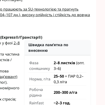
о працюють за SU-технологією та прагнуть
–107 дн.), високу олійність і стійкість до вовчка
 (Express®/Гранстар®)
к у фазі
2–8
Швидка пам’ятка по
внесенню
 та частина
стків /
Фаза
2–8 листків
(опт.
соняшнику
3–6)
ипова
25–50
+ ПАР 0,2–
ад’ювант)
Норма, г/га
0,3 л/га
лог).
вномірного
Робоча
200–300 л/га
рідина
 стресів;
Rainfast
~2–3 год.