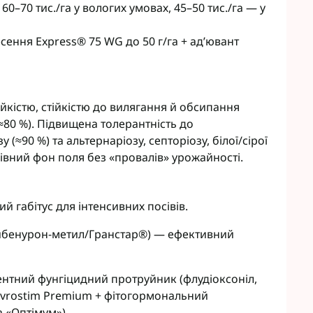
0–70 тис./га у вологих умовах, 45–50 тис./га — у
eva
Мікродобрива Плантоніт
а Смарт Агро
Мікродобрива Альфа Смарт
ення Express® 75 WG до 50 г/га + ад’ювант
Агро
т ЮА
Мікродобрива Укравіт
віт
агромаркетинг
йкістю, стійкістю до вилягання й обсипання
R
(≈80 %). Підвищена толерантність до
(≈90 %) та альтернаріозу, септоріозу, білої/сірої
TUS
рівний фон поля без «провалів» урожайності.
enta
й габітус для інтенсивних посівів.
рибенурон-метил/Гранстар®) — ефективний
.
нтний фунгіцидний протруйник (флудіоксоніл,
Evrostim Premium + фітогормональний
а «Оптімум»).