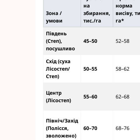
на
норма
Зона /
збирання,
висіву, ти
умови
тис./га
га*
Південь
(Степ),
45–50
52–58
посушливо
Схід (суха
Лісостеп/
50–55
58–62
Степ)
Центр
55–60
62–68
(Лісостеп)
Північ/Захід
(Полісся,
60–70
68–76
зволожено)