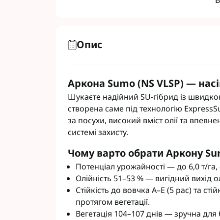
В
Опис
Фунгіциди Для 
Фунгіциди Для 
Аркона Sumo (NS VLSP) — нас
Фунгіциди для 
Фунгіциди Для
Шукаєте надійний SU-гібрид із швидк
Фунгіциди Для 
створена саме під технологію ExpressS
Фунгіциди для 
за посухи, високий вміст олії та впевн
системі захисту.
Фунгіциди для 
Фунгіциди Для 
Чому варто обрати Аркону S
Фунгіциди Для 
Потенціал урожайності — до 6,0 т/га,
Фунгіциди Для 
Олійність 51–53 % — вигідний вихід ол
Фунгіциди Для 
Стійкість до вовчка A–E (5 рас) та с
Контактні фунг
протягом вегетації.
Системні фунгі
Вегетація 104–107 днів — зручна для 
Фунгіциди АХТ