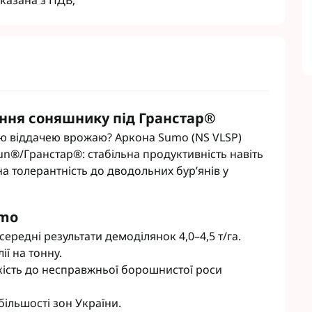
казана з ПДВ;
Гербіциди Укравіт
Насіння ріпаку Лімагрейн
Гербіциди Химагромаркетинг
Насіння ріпаку Лембке
Насіння ріпаку Caussade
Насіння ріпаку Brevant
кукурудзи
Гумати
сої
Інокулянти для сої
іння соняшнику під Гранстар®
Зернових
Добрива для буряків
 Соняшнику
Комплексні мікродобрива
ою віддачею врожаю? Аркона Sumo (NS VLSP)
Винограду
Мікродобрива для зернових
un®/Гранстар®: стабільна продуктивність навіть
Рапса
Мікродобрива для кукурудзи
ена толерантність до дводольних бур’янів у
Картоплі
Мікродобрива для пшениці
Овочів
Мікродобрива для Ріпаку
umo
Часнику
Мікродобрива для сої
 середні результати демоділянок 4,0–4,5 т/га.
садів
Мікродобрива для соняшника
ії на тонну.
буряка
Мікродобрива Life Force Ukraine
тійкість до несправжньої борошнистої роси
іциди
Мікродобрива StimOrganic
циди
Мікродобрива Humintech
більшості зон України.
Мікродобрива NERTUS