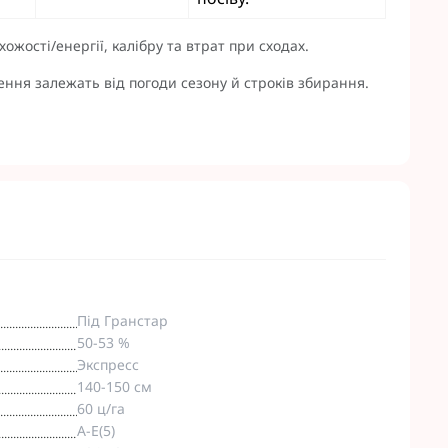
ожості/енергії, калібру та втрат при сходах.
ення залежать від погоди сезону й строків збирання.
Під Гранстар
50-53 %
Экспресс
140-150 см
60 ц/га
A-E(5)