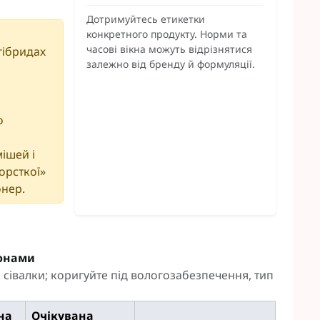
Дотримуйтесь етикетки
конкретного продукту. Норми та
часові вікна можуть відрізнятися
гібридах
залежно від бренду й формуляції.
о
мішей і
орсткої»
онер.
зонами
сівалки; коригуйте під вологозабезпечення, тип
на
Очікувана