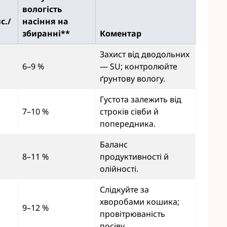
вологість
с./
насіння на
збиранні**
Коментар
Захист від дводольних
6–9 %
— SU; контролюйте
ґрунтову вологу.
Густота залежить від
7–10 %
строків сівби й
попередника.
Баланс
8–11 %
продуктивності й
олійності.
Слідкуйте за
хворобами кошика;
9–12 %
провітрюваність
посіву.