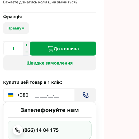
етинг
Бажаєте дізнатись коли ціна зміниться?
Укравіт
Фракція
Преміум
гента під
До кошика
гента Під
Швидке замовлення
Купити цей товар в 1 клік:
+380
ід Раундап
Зателефонуйте нам
(066) 14 04 175