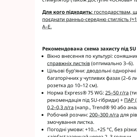
Для кого підходить:
господарствам, щ
поєднати ранньо-середню стиглість (≈104
A–E.
Рекомендована схема захисту під SU
Вікно внесення по культурі: соняшни
справжніх листків
(оптимально 3–6).
Цільові бур’яни: дводольні однорічні
багаторічних у чутливих фазах (2–6 ли
розетка до 10–12 см).
Норма Express® 75 WG:
25–50 г/га
(т
рекомендація під SU-гібриди) +
ПАР (
0,2–0,3 л/га
(напр., Trend® 90 або ана
Робочий розчин:
200–300 л/га
для рі
змочування листка.
Погодні умови: +10…+25 °C, без різких
rainfast
зазвичай через 2–3 години.