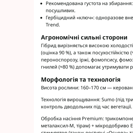
Рекомендована густота на збирання: 6
Фунгіциди Cort
посушливих.
Фунгіциди Альф
Гербіцидний «ключ»: одноразове внес
Фунгіциди Пес
Trend.
Фунгіциди Укра
Фунгіциди Хим
Агрономічні сильні сторони
Фунгіциди BASF
Гібрид вирізняється високою холодості
Фунгіциди BAYE
(оцінка 90 %), а також посухостійкістю 
Фунгіциди FMC
пероноспорозу, іржі, фомопсису, фомозу 
Фунгіциди NER
гнилей (≈80 %) допомагає утримувати 
Фунгіциди Syng
Морфологія та технологія
Висота рослини: 160–170 см — керовани
Технологія вирощування: Sumo (під т
контроль дводольних під час вегетації
Обробка насіння Premium: трикомпоне
металаксил-М, тірам) + мікродобриво 
стимулятор (також доступні «Основа» т