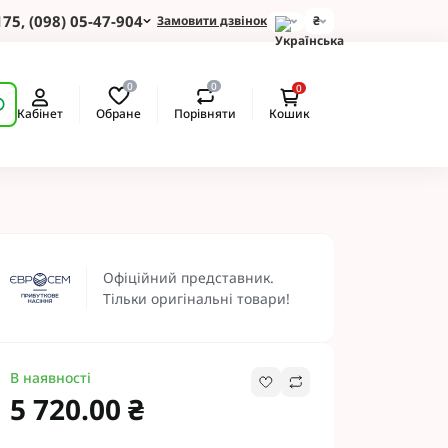
175, (098) 05-47-904
Замовити дзвінок
₴
для Зернових
0
0
0
 для Соняшнику
Обране
Порівняти
Кабінет
Кошик
для Картоплі
для Кукурудзи
для Сої
для Ріпаку
 Протруйники
BASF
Офіційний представник.
 BAYER
Тільки оригінальні товари!
ротруйники
 NERTUS
Альфа Смарт Агро
В наявності
 АХТ
5 720.00 ₴
 Пест ЮА