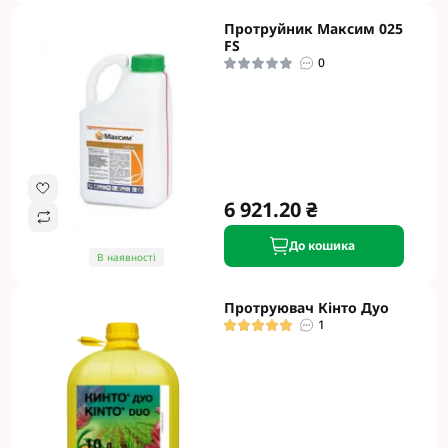
Протруйник Максим 025
FS
0
6 921.20 ₴
До кошика
В наявності
Протруювач Кінто Дуо
1