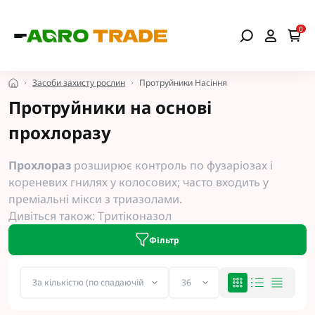
0
Засоби захисту рослин
Протруйники Насіння
Протруйники на основі
прохлоразу
Прохлораз
розширює контроль по фузаріозах і
кореневих гнилях у колосових; часто входить у
преміальні мікси з триазолами.
Дивіться також:
Тритіконазол
Фільтр