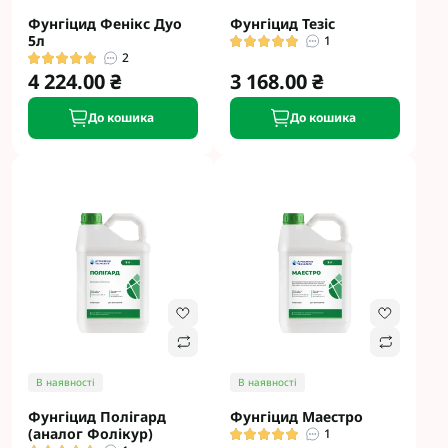
Фунгіцид Фенікс Дуо
Фунгіцид Тезіс
5л
1
2
4 224.00 ₴
3 168.00 ₴
До кошика
До кошика
В наявності
В наявності
Фунгіцид Полігард
Фунгіцид Маестро
(аналог Фолікур)
1