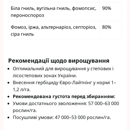
Біла гниль, вугільна гниль, фомопсис,
90%
пероноспороз
Фомоз, іржа, альтернаріоз, септоріоз,
80%
сіра гниль
Рекомендації щодо вирощування
Оптимальний для вирощування у степових і
лісостепових зонах України.
Внесення гербіциду Євро-Лайтнінг у нормі 1–
1,2 л/га.
Рекомендована густота перед збиранням:
Умови достатнього зволоження: 57 000–63 000
рослин/га.
Посушливі умови: 47 000–53 000 рослин/га.