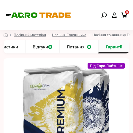
0
Посівний матеріал
Насіння Соняшника
Насіння соняшнику Гру
еристики
Відгуки
Питання
Гарантії
0
0
Під Євро-Лайтнінг