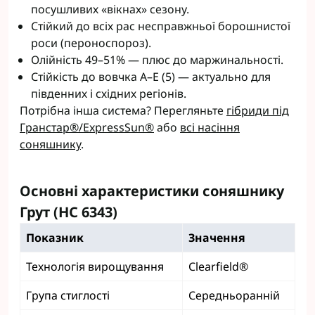
посушливих «вікнах» сезону.
Стійкий до всіх рас несправжньої борошнистої
роси (пероноспороз).
Олійність 49–51% — плюс до маржинальності.
Стійкість до вовчка A–E (5) — актуально для
південних і східних регіонів.
Потрібна інша система? Перегляньте
гібриди під
Гранстар®/ExpressSun®
або
всі насіння
соняшнику
.
Основні характеристики соняшнику
Грут (НС 6343)
Показник
Значення
Технологія вирощування
Clearfield®
Група стиглості
Середньоранній