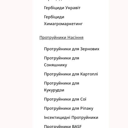
Гербіциди Укравіт
Гербіциди
Химагромаркетинг
Протруйники Насіння
Протруйники для Зернових
Протруйники для
Соняшнику
Протруйники для Картоплі
Протруйники для
Кукурудзи
Протруйники для Сої
Протруйники для Ріпаку
Інсектицидні Протруйники
Протруйники BASF