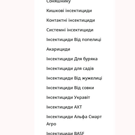
Соняшнику
Фунгіциди Cort
Кишкові інсектициди
Фунгіциди Альф
Контактні інсектициди
Фунгіциди Пес
Фунгіциди Укра
Системні інсектициди
Фунгіциди Хим
Інсектициди Від попелиці
Фунгіциди BASF
Акарициди
Фунгіциди BAYE
Інсектициди Для буряка
Фунгіциди FMC
Фунгіциди NER
Інсектициди для садів
Фунгіциди Syng
Інсектициди Від жужелиці
Інсектициди Від совки
Інсектициди Укравіт
Інсектициди АХТ
Інсектициди Альфа Смарт
Агро
Інсектициди BASF