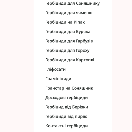
Гербіциди для Соняшнику
Гербіциди для ячменю
Гербіциди на Ріпак
Гербіциди для Буряка
Гербіциди для Гарбузів
Гербіциди для Гороху
Гербіциди для Картоплі
Гліфосати
Грамініциди
Гранстар на Соняшник
Досходові гербіциди
Гербіцид від Берізки
Гербіциди від пирію
Контактні гербіциди