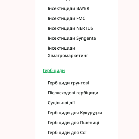
Інсектициди BAYER
Інсектициди FMC
Інсектициди NERTUS
Інсектициди Syngenta
Інсектициди
Хімагромаркетинг
Гербіциди
Гербіциди грунтові
Післясходові гербіциди
Суцільної дії
Гербіциди для Кукурудзи
Гербіциди для Пшениці
Гербіциди для Сої