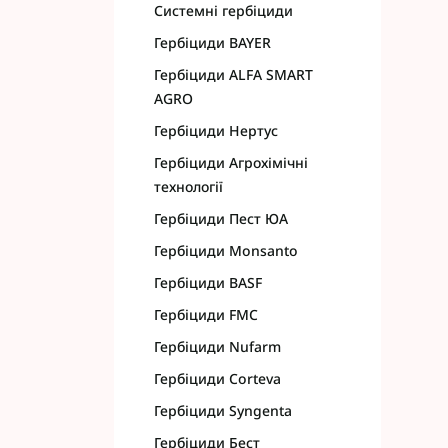
Системні гербіциди
Гербіциди BAYER
Гербіциди ALFA SMART
AGRO
Гербіциди Нертус
Гербіциди Агрохімічні
технології
Гербіциди Пест ЮА
Гербіциди Monsanto
Гербіциди BASF
Гербіциди FMC
Гербіциди Nufarm
Гербіциди Corteva
Гербіциди Syngenta
Гербіциди Бест