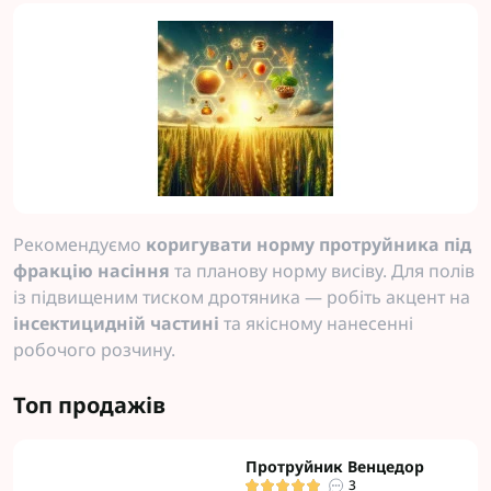
Рекомендуємо
коригувати норму протруйника під
фракцію насіння
та планову норму висіву. Для полів
із підвищеним тиском дротяника — робіть акцент на
інсектицидній частині
та якісному нанесенні
робочого розчину.
Топ продажів
Протруйник Венцедор
3