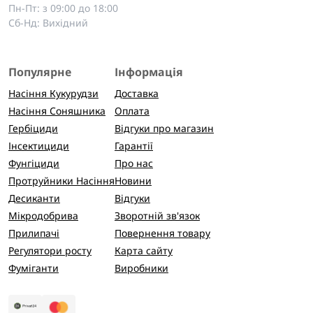
Пн-Пт: з 09:00 до 18:00
Сб-Нд: Вихідний
Популярне
Інформація
Насіння Кукурудзи
Доставка
Насіння Соняшника
Оплата
Гербіциди
Відгуки про магазин
Інсектициди
Гарантії
Фунгіциди
Про нас
Протруйники Насіння
Новини
Десиканти
Відгуки
Мікродобрива
Зворотній зв'язок
Прилипачі
Повернення товару
Регулятори росту
Карта сайту
Фуміганти
Виробники