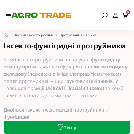
0
Засоби захисту рослин
Протруйники Насіння
Інсекто-фунгіцидні протруйники
Комплексні протруйники поєднують
фунгіцидну
основу
проти сажкових/фузаріозів та
інсектицидну
складову
(переважно імідаклоприд/тіаметоксам)
проти дротяника й інших ґрунтових шкідників. У
наявності позиції
UKRAVIT (Вайзін Інсеко)
та комбі-
схеми з інсектицидними компонентами.
Дивіться також:
Інсектицидні протруйники
·
Фунгіцидні
Фільтр