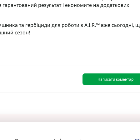
е гарантований результат і економите на додаткових
няшника
та
гербіциди
для роботи з A.I.R.™ вже сьогодні, 
ішний сезон!
Написати коментар