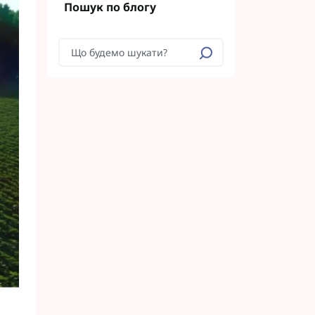
етинг
Пошук по блогу
Укравіт
гента під
гента Під
ід Раундап