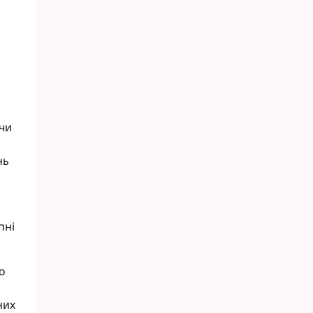
чи
нь
пні
о
них