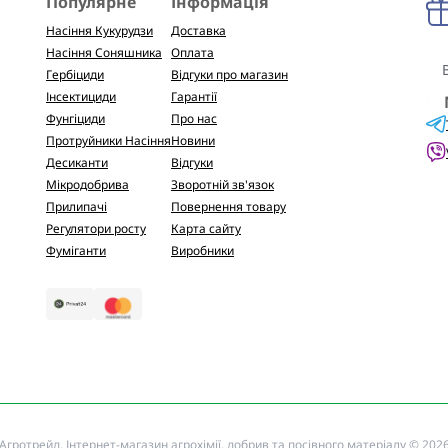
Популярне
Інформація
Насіння Кукурудзи
Доставка
Насіння Соняшника
Оплата
Гербіциди
Відгуки про магазин
Інсектициди
Гарантії
Фунгіциди
Про нас
Протруйники Насіння
Новини
Десиканти
Відгуки
Мікродобрива
Зворотній зв'язок
Прилипачі
Повернення товару
Регулятори росту
Карта сайту
Фуміганти
Виробники
Агротрейд. Інтернет-магазин агрохімії, добрив та посівного матеріалу © 202