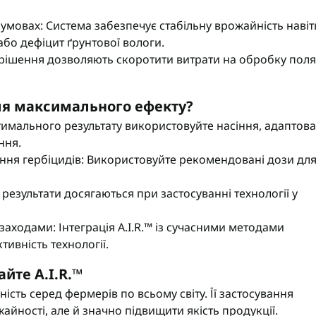
eva
Мікродобрива Плантоніт
 умовах: Система забезпечує стабільну врожайність навіт
а Смарт Агро
Мікродобрива Альфа Смарт
 або дефіцит ґрунтової вологи.
Агро
т ЮА
ні рішення дозволяють скоротити витрати на обробку поля
Мікродобрива Укравіт
віт
агромаркетинг
для максимального ефекту?
R
тимального результату використовуйте насіння, адаптов
ння.
TUS
ння гербіцидів: Використовуйте рекомендовані дози дл
enta
результати досягаються при застосуванні технології у
аходами: Інтеграція A.I.R.™ із сучасними методами
ивність технології.
йте A.I.R.™
ність серед фермерів по всьому світу. Її застосування
айності, але й значно підвищити якість продукції.