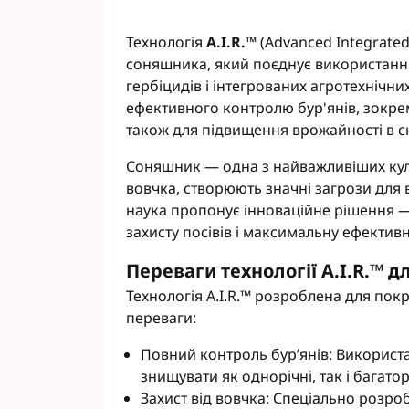
Технологія
A.I.R.™
(Advanced Integrate
соняшника, який поєднує використання
гербіцидів і інтегрованих агротехнічни
ефективного контролю бур'янів, зокре
Фунгіциди Для 
також для підвищення врожайності в 
Фунгіциди Для 
Фунгіциди для 
Соняшник — одна з найважливіших куль
Фунгіциди Для
вовчка, створюють значні загрози для 
Фунгіциди Для 
наука пропонує інноваційне рішення — 
Фунгіциди для 
захисту посівів і максимальну ефектив
Фунгіциди для 
Переваги технології A.I.R.™ 
Фунгіциди Для 
Фунгіциди Для 
Технологія A.I.R.™ розроблена для по
Фунгіциди Для 
переваги:
Фунгіциди Для 
Повний контроль бур’янів: Використ
Контактні фунг
знищувати як однорічні, так і багато
Системні фунгі
Захист від вовчка: Спеціально розро
Фунгіциди АХТ