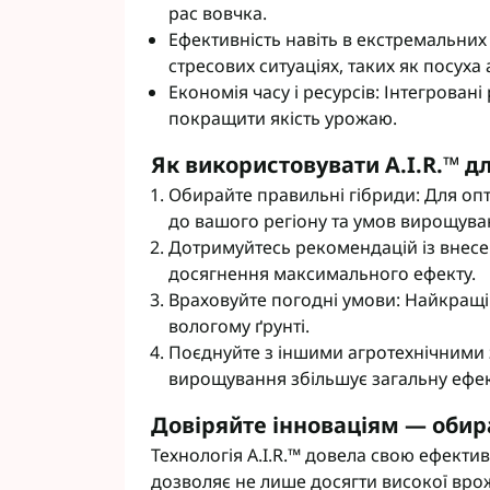
рас вовчка.
Фунгіциди Cort
Ефективність навіть в екстремальних
Фунгіциди Альф
стресових ситуаціях, таких як посуха
Фунгіциди Пес
Економія часу і ресурсів: Інтегрова
Фунгіциди Укра
покращити якість урожаю.
Фунгіциди Хим
Фунгіциди BASF
Як використовувати A.I.R.™ 
Фунгіциди BAYE
Обирайте правильні гібриди: Для оп
Фунгіциди FMC
до вашого регіону та умов вирощува
Фунгіциди NER
Дотримуйтесь рекомендацій із внесе
Фунгіциди Syng
досягнення максимального ефекту.
Враховуйте погодні умови: Найкращі 
вологому ґрунті.
Поєднуйте з іншими агротехнічними з
вирощування збільшує загальну ефект
Довіряйте інноваціям — обира
Технологія A.I.R.™ довела свою ефектив
дозволяє не лише досягти високої врож