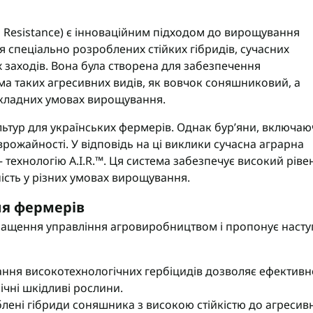
Гербіциди Укравіт
Насіння ріпаку Лімагрейн
Гербіциди Химагромаркетинг
Насіння ріпаку Лембке
d Resistance) є інноваційним підходом до вирощування
Насіння ріпаку Caussade
 спеціально розроблених стійких гібридів, сучасних
х заходів. Вона була створена для забезпечення
Насіння ріпаку Brevant
ма таких агресивних видів, як вовчок соняшниковий, а
кукурудзи
Гумати
складних умовах вирощування.
сої
Інокулянти для сої
Зернових
Добрива для буряків
тур для українських фермерів. Однак бур’яни, включаю
 Соняшнику
Комплексні мікродобрива
врожайності. У відповідь на ці виклики сучасна аграрна
Винограду
Мікродобрива для зернових
технологію A.I.R.™. Ця система забезпечує високий ріве
Рапса
Мікродобрива для кукурудзи
ність у різних умовах вирощування.
Картоплі
Мікродобрива для пшениці
для фермерів
Овочів
Мікродобрива для Ріпаку
Часнику
Мікродобрива для сої
кращення управління агровиробництвом і пропонує насту
садів
Мікродобрива для соняшника
буряка
Мікродобрива Life Force Ukraine
ання високотехнологічних гербіцидів дозволяє ефективн
іциди
Мікродобрива StimOrganic
річні шкідливі рослини.
циди
Мікродобрива Humintech
блені гібриди соняшника з високою стійкістю до агресив
Мікродобрива NERTUS