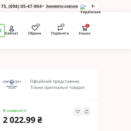
175, (098) 05-47-904
Замовити дзвінок
₴
для Зернових
0
0
0
 для Соняшнику
Обране
Порівняти
Кабінет
Кошик
для Картоплі
для Кукурудзи
для Сої
для Ріпаку
 Протруйники
BASF
Офіційний представник.
 BAYER
Тільки оригінальні товари!
ротруйники
 NERTUS
Альфа Смарт Агро
В наявності
 АХТ
2 022.99 ₴
 Пест ЮА