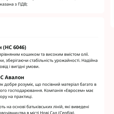
Гербіциди Укравіт
казана з ПДВ;
Насіння ріпаку Лімагрейн
Гербіциди Химагромаркетинг
Насіння ріпаку Лембке
Насіння ріпаку Caussade
Насіння ріпаку Brevant
кукурудзи
Гумати
сої
Інокулянти для сої
Зернових
Добрива для буряків
 (НС 6046)
 Соняшнику
Комплексні мікродобрива
ирівняним кошиком та високим вмістом олії.
Винограду
Мікродобрива для зернових
ни, зберігаючи стабільність урожайності. Надійна
Рапса
Мікродобрива для кукурудзи
від і вигідні умови.
Картоплі
Мікродобрива для пшениці
Овочів
Мікродобрива для Ріпаку
С Авалон
Часнику
Мікродобрива для сої
 добре розуміє, що посівний матеріал багато в
садів
Мікродобрива для соняшника
ого господарювання. Компанія «Евросем» має
буряка
Мікродобрива Life Force Ukraine
ору на практиці.
іциди
Мікродобрива StimOrganic
 на основі батьківських ліній, які виведені
циди
Мікродобрива Humintech
вочівництва в місті Нові Сад (Сербія).
Мікродобрива NERTUS