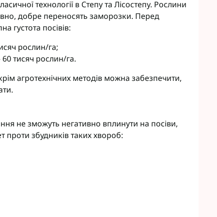
асичної технології в Степу та Лісостепу. Рослини
ивно, добре переносять заморозки. Перед
а густота посівів:
тисяч рослин/га;
 60 тисяч рослин/га.
 крім агротехнічних методів можна забезпечити,
ати.
ння не зможуть негативно вплинути на посіви,
т проти збудників таких хвороб: