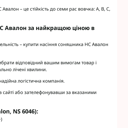
валон – це стійкість до семи рас вовчка: A, B, C,
С Авалон за найкращою ціною в
ельність – купити насіння соняшника НС Авалон
вибрати відповідний вашим вимогам товар і
льно лічені хвилини.
надійна логістична компанія.
а сайті або зателефонувавши за вказаними
on, NS 6046):
+)