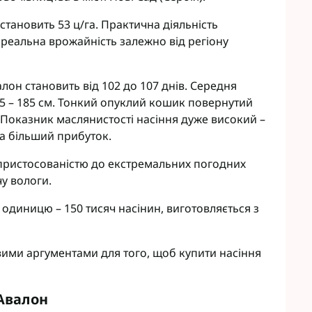
eva
Мікродобрива Плантоніт
становить 53 ц/га. Практична діяльність
а Смарт Агро
Мікродобрива Альфа Смарт
 реальна врожайність залежно від регіону
Агро
т ЮА
Мікродобрива Укравіт
віт
агромаркетинг
он становить від 102 до 107 днів. Середня
75 – 185 см. Тонкий опуклий кошик повернутий
 Показник маслянистості насіння дуже високий –
R
на більший прибуток.
TUS
пристосованістю до екстремальних погодних
enta
у вологи.
одиницю – 150 тисяч насінин, виготовляється з
вими аргументами для того, щоб купити насіння
Авалон