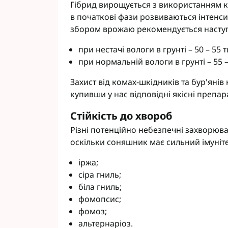
Гібрид вирощується з використанням кл
в початкові фази розвиваються інтенс
збором врожаю рекомендується наступн
при нестачі вологи в грунті – 50 – 55 
при нормальній вологи в грунті – 55 –
Захист від комах-шкідників та бур'янів
купивши у нас відповідні якісні препар
Стійкість до хвороб
Різні потенційно небезпечні захворюва
оскільки соняшник має сильний імуніте
іржа;
сіра гниль;
біла гниль;
фомопсис;
фомоз;
альтернаріоз.