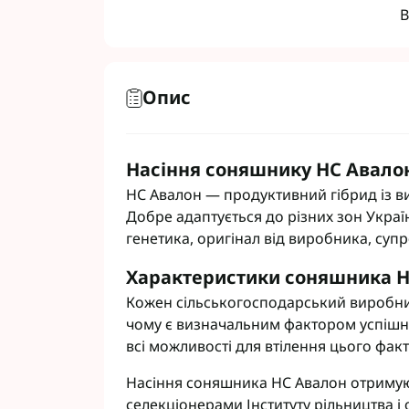
В
Опис
Фунгіциди Для 
Фунгіциди Для 
Фунгіциди для 
Насіння соняшнику НС Авалон
Фунгіциди Для
НС Авалон — продуктивний гібрид із в
Фунгіциди Для 
Добре адаптується до різних зон Украї
Фунгіциди для 
генетика, оригінал від виробника, супро
Фунгіциди для 
Фунгіциди Для 
Характеристики соняшника Н
Фунгіциди Для 
Кожен сільськогосподарський виробник
Фунгіциди Для 
чому є визначальним фактором успішн
Фунгіциди Для 
всі можливості для втілення цього факт
Контактні фунг
Насіння соняшника НС Авалон отримують
Системні фунгі
селекціонерами Інституту рільництва і о
Фунгіциди АХТ