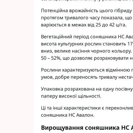
Фунгіциди Cort
Потенційна врожайність цього гібриду 
Фунгіциди Альф
протягом тривалого часу показала, що
Фунгіциди Пес
варіюється в межах від 25 до 42 ц/га.
Фунгіциди Укра
Фунгіциди Хим
Вегетаційний період соняшника НС Авал
Фунгіциди BASF
висота культурних рослин становить 1
вниз, велике насіння чорного кольору.
Фунгіциди BAYE
50 – 52%, що дозволяє розраховувати 
Фунгіциди FMC
Фунгіциди NER
Рослини характеризуються відмінною 
Фунгіциди Syng
умов, добре переносять тривалу нестач
Упаковка розрахована на одну посівну 
паперу високої щільності.
Ці та інші характеристики є переконли
соняшника НС Авалон.
Вирощування соняшника НС 