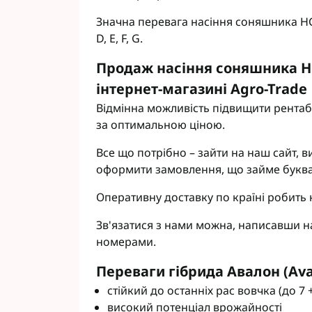
Значна перевага насіння соняшника НС А
D, E, F, G.
Продаж насіння соняшника Н
інтернет-магазині Agro-Trade
Відмінна можливість підвищити рентаб
за оптимальною ціною.
Все що потрібно – зайти на наш сайт, 
оформити замовлення, що займе буква
Оперативну доставку по країні робить 
Зв'язатися з нами можна, написавши н
номерами.
Переваги гібрида Авалон (Aval
стійкий до останніх рас вовчка (до 7 
високий потенціал врожайності