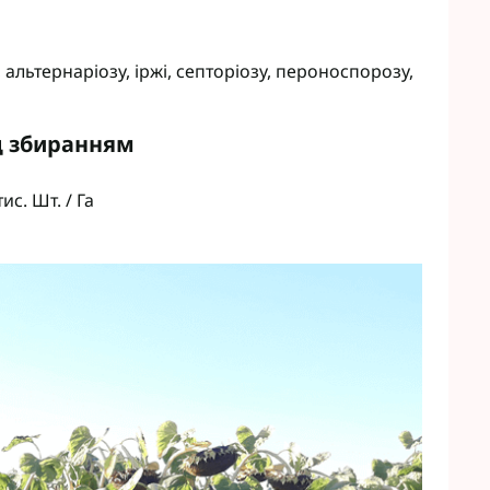
альтернаріозу, іржі, септоріозу, пероноспорозу,
д збиранням
ис. Шт. / Га