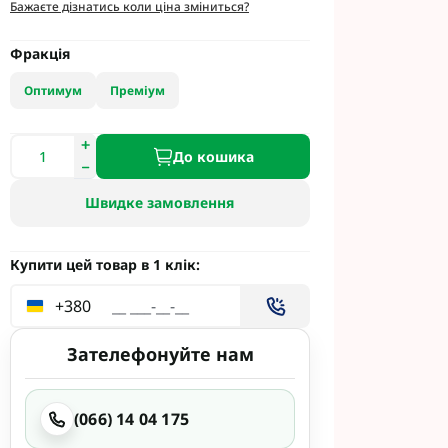
етинг
Бажаєте дізнатись коли ціна зміниться?
Укравіт
Фракція
Оптимум
Преміум
гента під
До кошика
гента Під
Швидке замовлення
Купити цей товар в 1 клік:
+380
ід Раундап
Зателефонуйте нам
(066) 14 04 175