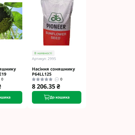
В наявності
Артикул: 2995
няшнику
Насіння соняшнику
E19
P64LL125
0
0
₴
8 206.35 ₴
ошика
До кошика