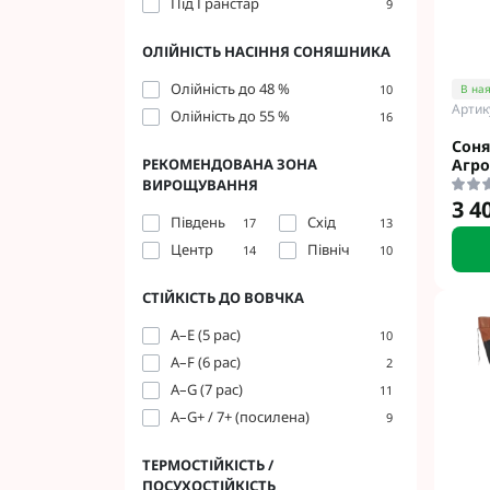
Під Гранстар
9
ОЛІЙНІСТЬ НАСІННЯ СОНЯШНИКА
Олійність до 48 %
В ная
10
Артик
Олійність до 55 %
16
Фунгіциди Для 
Соня
Фунгіциди Для 
Агро
РЕКОМЕНДОВАНА ЗОНА
Фунгіциди для 
ВИРОЩУВАННЯ
3 4
Фунгіциди Для
Південь
Схід
17
13
Фунгіциди Для 
Центр
Північ
14
10
Фунгіциди для 
Фунгіциди для 
СТІЙКІСТЬ ДО ВОВЧКА
Фунгіциди Для 
A–E (5 рас)
10
Фунгіциди Для 
A–F (6 рас)
2
Фунгіциди Для 
A–G (7 рас)
11
Фунгіциди Для 
A–G+ / 7+ (посилена)
9
Контактні фунг
Системні фунгі
ТЕРМОСТІЙКІСТЬ /
Фунгіциди АХТ
ПОСУХОСТІЙКІСТЬ