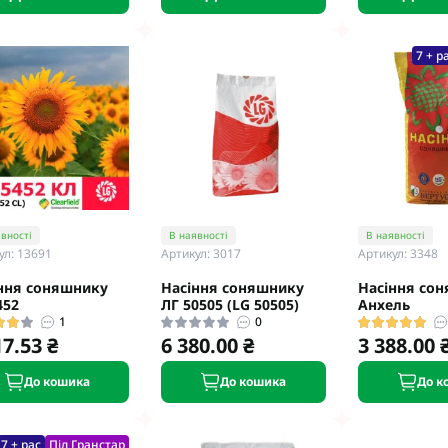
7 + р
вності
В наявності
В наявності
ул: 13691
Артикул: 3017
Артикул: 3348
ння соняшнику
Насіння соняшнику
Насіння со
452
ЛГ 50505 (LG 50505)
Анхель
1
0
17.53 ₴
6 380.00 ₴
3 388.00 
До кошика
До кошика
До к
7 + рас
Під Гранстар