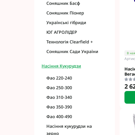
Соняшник Басф
Соняшник Піонер
Українські гібриди
ЮГ АГРОЛІДЕР
Технологія Clearfield +
Соняшник Сади України
В ная
Артик
Насіння Кукурудзи
Насі
Вега
Фао 220-240
2 6
Фао 250-300
Фао 310-340
Фао 350-390
Фао 400-490
Насіння кукурудзи на
зерно