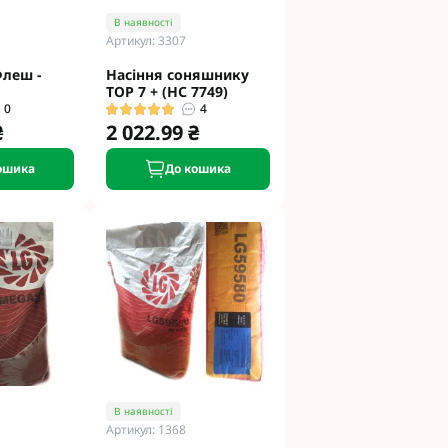
В наявності
Артикул: 3307
леш -
Насіння соняшнику
ТОР 7 + (НС 7749)
0
4
₴
2 022.99 ₴
ошика
До кошика
В наявності
Артикул: 1368