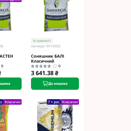
етинг
Укравіт
гента під
В наявності
06
Артикул: 9910002
гента Під
АСТЕН
Соняшник БАЛІ
Класичний
0
0
₴
3 641.38 ₴
ошика
До кошика
ід Раундап
ас
Класичні
7 + рас
Класичні