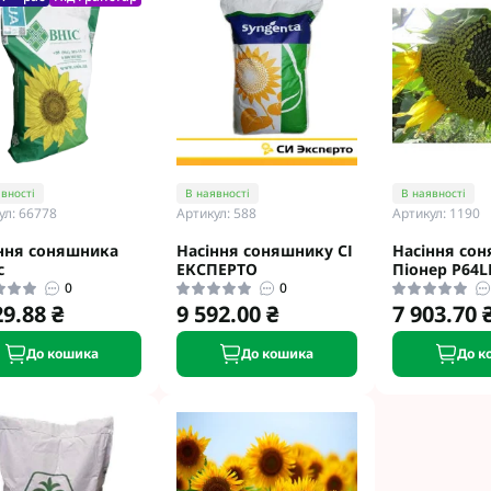
вності
В наявності
В наявності
ул: 66778
Артикул: 588
Артикул: 1190
ння соняшника
Насіння соняшнику СІ
Насіння со
с
ЕКСПЕРТО
Піонер P64L
0
0
29.88 ₴
9 592.00 ₴
7 903.70 
До кошика
До кошика
До к