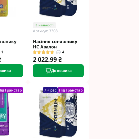
В наявності
Артикул: 3308
няшнику
Насіння соняшнику
НС Авалон
1
4
₴
2 022.99 ₴
ошика
До кошика
Під Гранстар
7 + рас
Під Гранстар