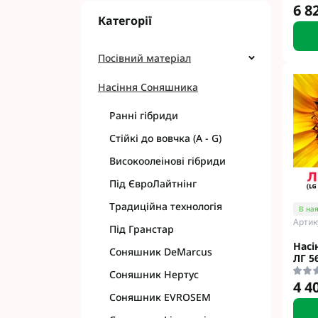
6 8
Категорії
Посівний матеріал
Насіння Соняшника
Ранні гібриди
Стійкі до вовчка (A - G)
Високоолеінові гібриди
Під ЄвроЛайтнінг
Традиційна технологія
В ная
Артик
Під Гранстар
Насі
Соняшник DeMarcus
ЛГ 5
Соняшник Нертус
4 4
Соняшник EVROSEM