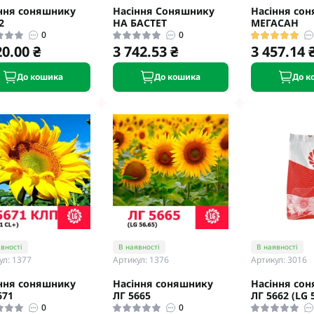
ння соняшнику
Насіння Соняшнику
Насіння со
2
НА БАСТЕТ
МЕГАСАН
0
0
20.00 ₴
3 742.53 ₴
3 457.14 
До кошика
До кошика
До к
вності
В наявності
В наявності
ул: 1377
Артикул: 1376
Артикул: 3016
ння соняшнику
Насіння соняшнику
Насіння со
671
ЛГ 5665
ЛГ 5662 (LG 
0
0