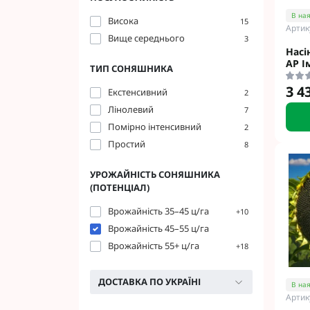
Фунгіциди Cort
В ная
Висока
15
Артик
Фунгіциди Альф
Вище середнього
3
Фунгіциди Пес
Насі
АР І
Фунгіциди Укра
ТИП СОНЯШНИКА
Фунгіциди Хим
3 4
Екстенсивний
2
Фунгіциди BASF
Лінолевий
7
Фунгіциди BAYE
Помірно інтенсивний
2
Фунгіциди FMC
Простий
8
Фунгіциди NER
Фунгіциди Syng
УРОЖАЙНІСТЬ СОНЯШНИКА
(ПОТЕНЦІАЛ)
Врожайність 35–45 ц/га
+10
Врожайність 45–55 ц/га
Врожайність 55+ ц/га
+18
ДОСТАВКА ПО УКРАЇНІ
В ная
Артик