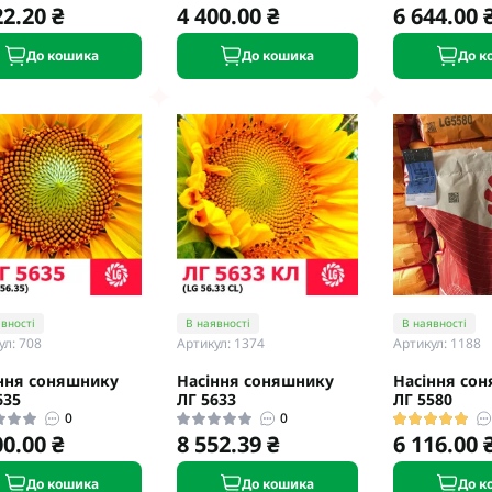
22.20 ₴
4 400.00 ₴
6 644.00 
До кошика
До кошика
До к
вності
В наявності
В наявності
ул: 708
Артикул: 1374
Артикул: 1188
ння соняшнику
Насіння соняшнику
Насіння со
635
ЛГ 5633
ЛГ 5580
0
0
00.00 ₴
8 552.39 ₴
6 116.00 
До кошика
До кошика
До к