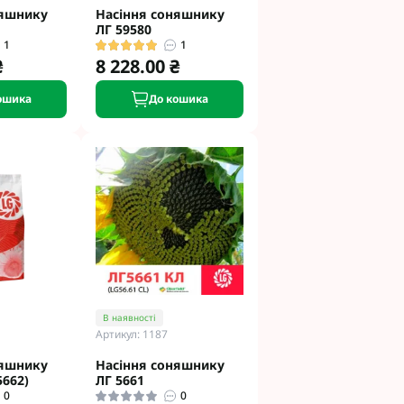
няшнику
Насіння соняшнику
ЛГ 59580
1
1
₴
8 228.00 ₴
ошика
До кошика
В наявності
Артикул: 1187
няшнику
Насіння соняшнику
5662)
ЛГ 5661
0
0