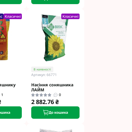
ас
Класичні
Класичні
В наявності
Артикул: 66771
няшнику
Насіння соняшника
ЛАЙМ
1
0
₴
2 882.76 ₴
ошика
До кошика