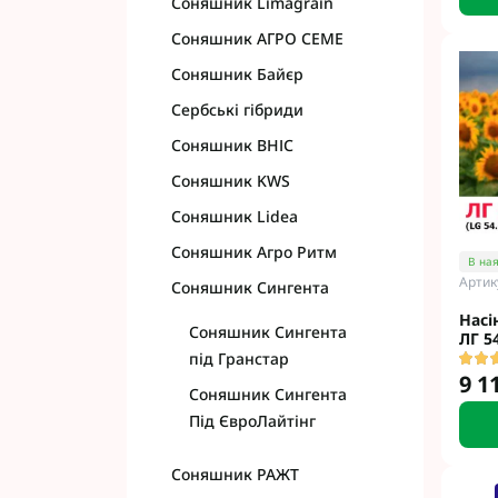
Соняшник Limagrain
Соняшник АГРО СЕМЕ
Соняшник Байєр
Сербські гібриди
Соняшник ВНІС
Соняшник KWS
Соняшник Lidea
Соняшник Агро Ритм
В ная
Артик
Соняшник Сингента
Насі
Соняшник Сингента
ЛГ 5
під Гранстар
9 1
Соняшник Сингента
Під ЄвроЛайтінг
Cоняшник РАЖТ