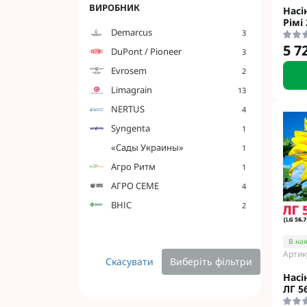
ВИРОБНИК
Насі
Рімі 
Demarcus
3
5 7
DuPont / Pioneer
3
Evrosem
2
Limagrain
13
NERTUS
4
Syngenta
1
«Сады Украины»
1
Агро Ритм
1
АГРО СЕМЕ
4
ВНІС
2
В ная
Артик
Скасувати
Виберіть фільтри
Насі
ЛГ 5