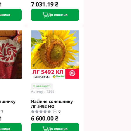
₴
7 031.19 ₴
ошика
До кошика
В наявності
Артикул: 1366
няшнику
Насіння соняшнику
ЛГ 5492 HO
1
0
₴
6 600.00 ₴
ошика
До кошика