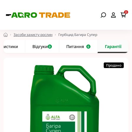
0
Засоби захисту рослин
Гербіцид Багира Супер
еристики
Відгуки
Питання
Гарантії
0
0
Продано