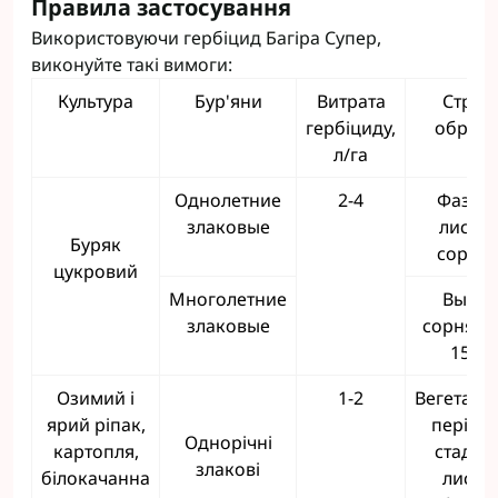
Правила застосування
Використовуючи гербіцид Багіра Супер,
виконуйте такі вимоги:
Культура
Бур'яни
Витрата
Строк
гербіциду,
оброб
л/га
Однолетние
2-4
Фаза 2
злаковые
листье
Буряк
сорня
цукровий
Многолетние
Высот
злаковые
сорняка 
15 см
Озимий і
1-2
Вегетаці
ярий ріпак,
період 
Однорічні
картопля,
стадії 2
злакові
білокачанна
листкі