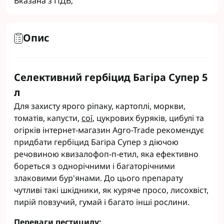
Вказана з ПДВ;
Опис
Селективний гербіцид Багіра Супер 5
л
Для захисту ярого ріпаку, картоплі, моркви,
томатів, капусти,
сої
, цукрових буряків, цибулі та
огірків інтернет-магазин Agro-Trade рекомендує
придбати гербіцид Багіра Супер з діючою
речовиною квизалофоп-п-етил, яка ефективно
бореться з однорічними і багаторічними
злаковими бур'янами. До цього препарату
чутливі такі шкідники, як куряче просо, лисохвіст,
пирій повзучий, гумай і багато інші рослини.
Переваги пестициду: