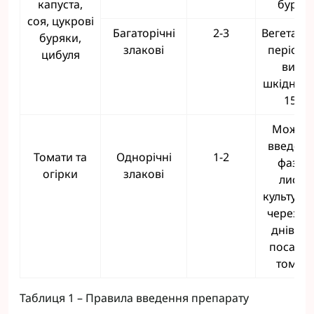
капуста,
бур'ян
соя, цукрові
Багаторічні
2-3
Вегетаці
буряки,
злакові
період 
цибуля
висот
шкідника
15 см
Можли
введенн
Томати та
Однорічні
1-2
фазі 1-
огірки
злакові
листкі
культури
через 10
днів пі
посадки
томаті
Таблиця 1 – Правила введення препарату