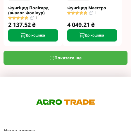
Фунгіцид Полігард
Фунгіцид Маестро
(аналог Фолікур)
1
1
2 137.52 ₴
4 049.21 ₴
До кошика
До кошика
Показати ще
Наша адреса