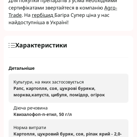
Для покупки препаратів з усіма необхідними
сертифікатами звертайтеся в компанію
Agro-
Trade
. На
гербіцид
Багіра Супер ціна у нас
найдоступніша в Україні!
Характеристики
Детальніше
Культури, на яких застосовується
Рапс, картопля, соя, цукрові буряки,
морква,капуста, цибуля, помідор, огірок
Діюча речовина
Квизалофоп-п-етил, 50 г/л
Норма витрати
Картопля, цукровий буряк, соя, ріпак ярий - 2,0-