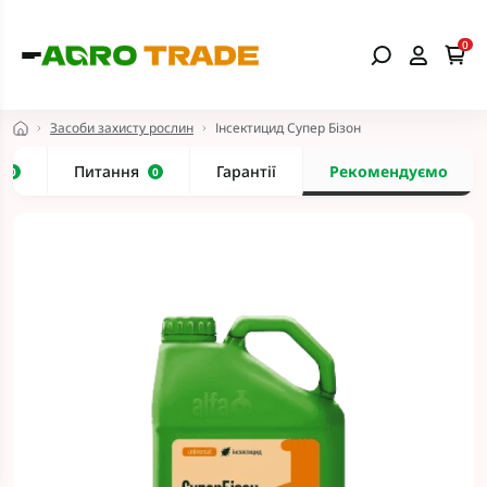
0
Засоби захисту рослин
Інсектицид Супер Бізон
и
Питання
Гарантії
Рекомендуємо
0
0