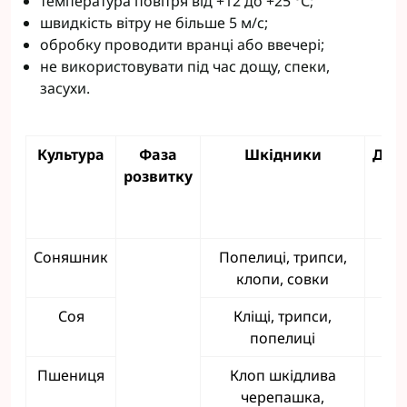
температура повітря від +12 до +25 °С;
швидкість вітру не більше 5 м/с;
обробку проводити вранці або ввечері;
не використовувати під час дощу, спеки,
засухи.
Культура
Фаза
Шкідники
Доз
розвитку
Соняшник
Попелиці, трипси,
0,
клопи, совки
Соя
Кліщі, трипси,
0,
попелиці
Пшениця
Клоп шкідлива
черепашка,