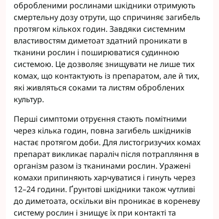
обробленими рослинами шкідники отримують
смертельну дозу отрути, що спричиняє загибель
протягом кількох годин. Завдяки системним
властивостям диметоат здатний проникати в
тканини рослин і поширюватися судинною
системою. Це дозволяє знищувати не лише тих
комах, що контактують із препаратом, але й тих,
які живляться соками та листям оброблених
культур.
Перші симптоми отруєння стають помітними
через кілька годин, повна загибель шкідників
настає протягом доби. Для листогризучих комах
препарат викликає параліч після потрапляння в
організм разом із тканинами рослин. Уражені
комахи припиняють харчуватися і гинуть через
12–24 години. Ґрунтові шкідники також чутливі
до диметоата, оскільки він проникає в кореневу
систему рослин і знищує їх при контакті та