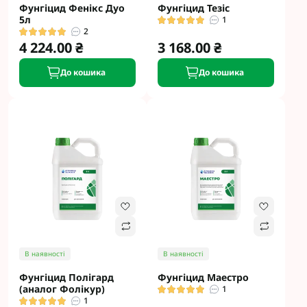
Фунгіцид Фенікс Дуо
Фунгіцид Тезіс
5л
1
2
4 224.00 ₴
3 168.00 ₴
До кошика
До кошика
В наявності
В наявності
Фунгіцид Полігард
Фунгіцид Маестро
(аналог Фолікур)
1
1