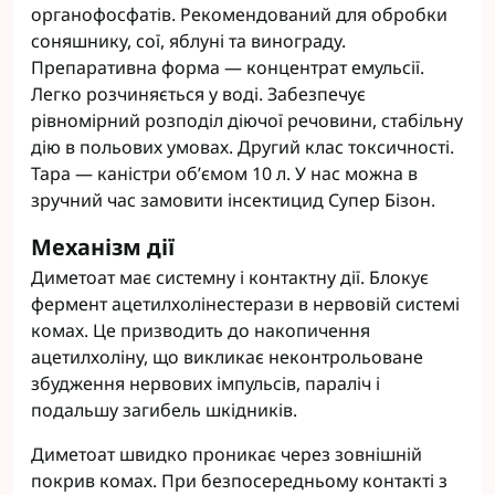
органофосфатів. Рекомендований для обробки
соняшнику, сої, яблуні та винограду.
Препаративна форма ― концентрат емульсії.
Легко розчиняється у воді. Забезпечує
рівномірний розподіл діючої речовини, стабільну
дію в польових умовах. Другий клас токсичності.
Тара ― каністри об’ємом 10 л. У нас можна в
зручний час замовити інсектицид Супер Бізон.
Механізм дії
Диметоат має системну і контактну дії. Блокує
фермент ацетилхолінестерази в нервовій системі
комах. Це призводить до накопичення
ацетилхоліну, що викликає неконтрольоване
збудження нервових імпульсів, параліч і
подальшу загибель шкідників.
Диметоат швидко проникає через зовнішній
покрив комах. При безпосередньому контакті з