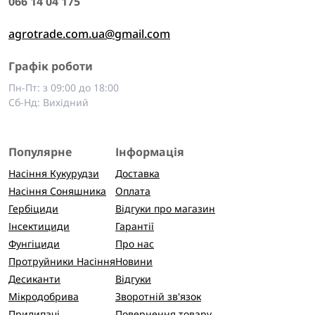
066 14 04 175
agrotrade.com.ua@gmail.com
Графік роботи
Пн-Пт: з 09:00 до 18:00
Сб-Нд: Вихідний
Популярне
Інформація
Насіння Кукурудзи
Доставка
Насіння Соняшника
Оплата
Гербіциди
Відгуки про магазин
Інсектициди
Гарантії
Фунгіциди
Про нас
Протруйники Насіння
Новини
Десиканти
Відгуки
Мікродобрива
Зворотній зв'язок
Прилипачі
Повернення товару