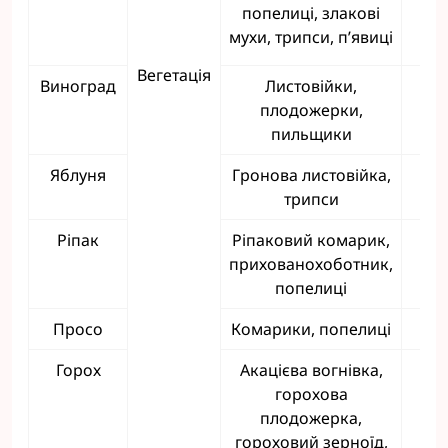
попелиці, злакові
мухи, трипси, п’явиці
1
Вегетація
Виноград
Листовійки,
1,
плодожерки,
пильщики
Яблуня
Гронова листовійка,
0,
трипси
Ріпак
Ріпаковий комарик,
0,
прихованохоботник,
попелиці
Просо
Комарики, попелиці
0
Горох
Акацієва вогнівка,
горохова
0,
плодожерка,
гороховий зерноїд,