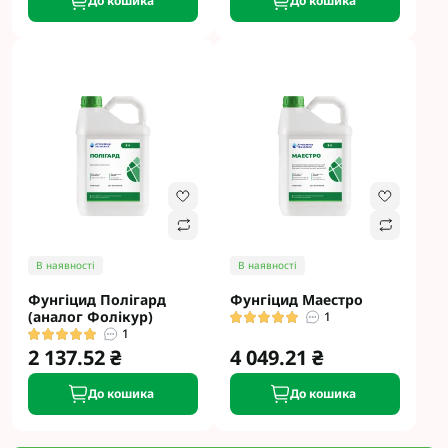
До кошика
До кошика
В наявності
В наявності
Фунгіцид Полігард
Фунгіцид Маестро
(аналог Фолікур)
1
1
2 137.52 ₴
4 049.21 ₴
До кошика
До кошика