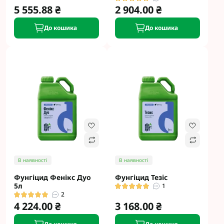
5 555.88 ₴
2 904.00 ₴
До кошика
До кошика
В наявності
В наявності
Фунгіцид Фенікс Дуо
Фунгіцид Тезіс
5л
1
2
4 224.00 ₴
3 168.00 ₴