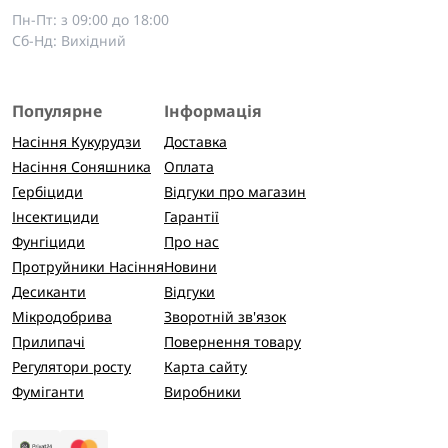
Пн-Пт: з 09:00 до 18:00
Сб-Нд: Вихідний
Популярне
Інформація
Насіння Кукурудзи
Доставка
Насіння Соняшника
Оплата
Гербіциди
Відгуки про магазин
Інсектициди
Гарантії
Фунгіциди
Про нас
Протруйники Насіння
Новини
Десиканти
Відгуки
Мікродобрива
Зворотній зв'язок
Прилипачі
Повернення товару
Регулятори росту
Карта сайту
Фуміганти
Виробники