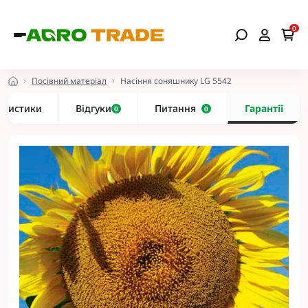
0
Посівний матеріал
Насіння соняшнику LG 5542
еристики
Відгуки
Питання
Гарантії
0
0