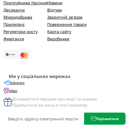
Протруйники Насіння
Новини
Десиканти
Відгуки
Мікродобрива
Зворотній зв'язок
Прилипачі
Повернення товару
Регулятори росту
Карта сайту
Фуміганти
Виробники
Ми у соціальних мережах
Telegram
Viber
Дізнавайтеся першим про акції та знижки
Підпишіться на нашу e-mail розсилку
Підпишіться