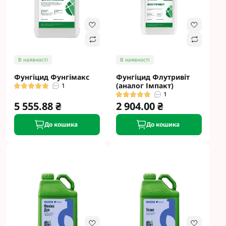
В наявності
В наявності
Фунгіцид Фунгімакс
Фунгіцид Флутривіт
(аналог Імпакт)
1
1
5 555.88 ₴
2 904.00 ₴
До кошика
До кошика