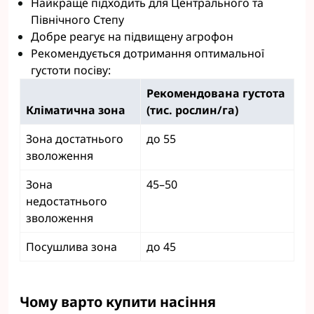
Найкраще підходить для Центрального та
Північного Степу
Добре реагує на підвищену агрофон
Рекомендується дотримання оптимальної
густоти посіву:
Рекомендована густота
Кліматична зона
(тис. рослин/га)
Зона достатнього
до 55
зволоження
Зона
45–50
недостатнього
зволоження
Посушлива зона
до 45
Чому варто купити насіння