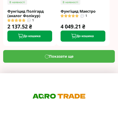
В наявності
В наявності
Фунгіцид Полігард
Фунгіцид Маестро
(аналог Фолікур)
1
1
2 137.52 ₴
4 049.21 ₴
До кошика
До кошика
Показати ще