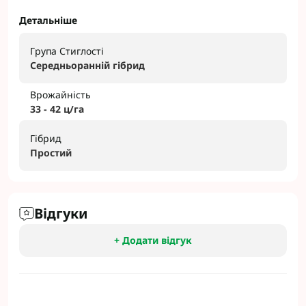
Детальніше
Група Стиглості
Середньоранні
й гібрид
Врожайність
33 - 42 ц/га
Гібрид
Простий
Відгуки
+ Додати відгук