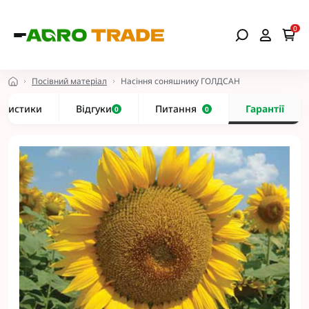
0
Посівний матеріал
Насіння соняшнику ГОЛДСАН
еристики
Відгуки
Питання
Гарантії
0
0