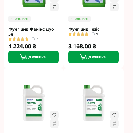
В наявності
В наявності
Фунгіцид Фенікс Дуо
Фунгіцид Тезіс
5л
1
2
4 224.00 ₴
3 168.00 ₴
До кошика
До кошика