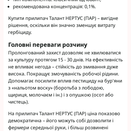
рекомендована концентрація: 0,1%.
Купити прилипач Талант НЕРТУС (ПАР) – вигідне
рішення, оскільки він значно зменшує витрату
гербіциду.
Головні переваги розчину
Пролонгований захист дозволяє не хвилюватися
за культуру протягом 15 - 30 днів. На ефективність
не впливає негода – стійкість до змивання дуже
висока. Покращує змочуваність робочої рідини.
Допомагає посилити вплив пестициду на бур'яни
з «нальотом воску» (боротьба з лободою,
щириця, молочаєм і ін.) і з опушкою (осот або
чистець).
На прилипач Талант НЕРТУС (ПАР) ціна показово
демократична – його можуть собі дозволити і
фермери середньої руки, і більш розвинені