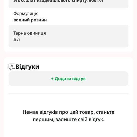
этоксилат изодецилового спирту, 900г/л
Формуляція
водний розчин
Тарна одиниця
5 л
Відгуки
+ Додати відгук
Немає відгуків про цей товар, станьте
першим, залиште свій відгук.