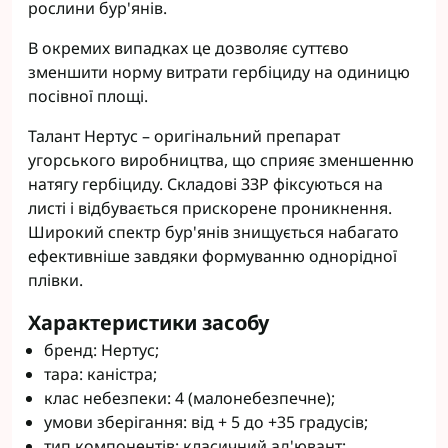
рослини бур'янів.
В окремих випадках це дозволяє суттєво
зменшити норму витрати гербіциду на одиницю
посівної площі.
Талант Нертус – оригінальний препарат
угорського виробництва, що сприяє зменшенню
натягу гербіциду. Складові ЗЗР фіксуються на
листі і відбувається прискорене проникнення.
Широкий спектр бур'янів знищується набагато
ефективніше завдяки формуванню однорідної
плівки.
Характеристики засобу
бренд: Нертус;
тара: каністра;
клас небезпеки: 4 (малонебезпечне);
умови зберігання: від + 5 до +35 градусів;
тип компонентів: класичний ад'ювант;