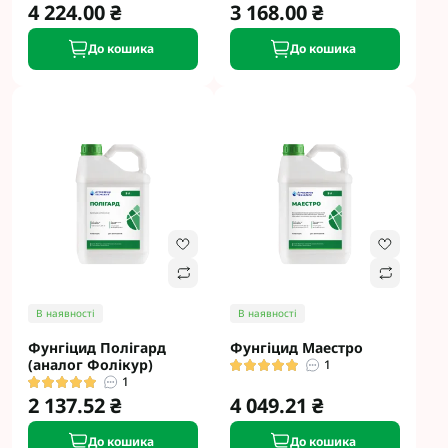
4 224.00 ₴
3 168.00 ₴
До кошика
До кошика
В наявності
В наявності
Фунгіцид Полігард
Фунгіцид Маестро
(аналог Фолікур)
1
1
2 137.52 ₴
4 049.21 ₴
До кошика
До кошика