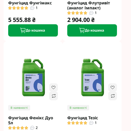
Фунгіцид Фунгімакс
Фунгіцид Флутривіт
(аналог Імпакт)
1
1
5 555.88 ₴
2 904.00 ₴
До кошика
До кошика
В наявності
В наявності
Фунгіцид Фенікс Дуо
Фунгіцид Тезіс
5л
1
2