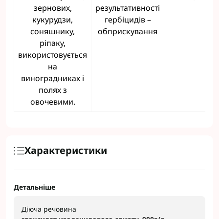
зернових,
результативності
кукурудзи,
гербіцидів –
соняшнику,
обприскування
ріпаку,
використовується
на
виноградниках і
полях з
овочевими.
Характеристики
Детальніше
Діюча речовина