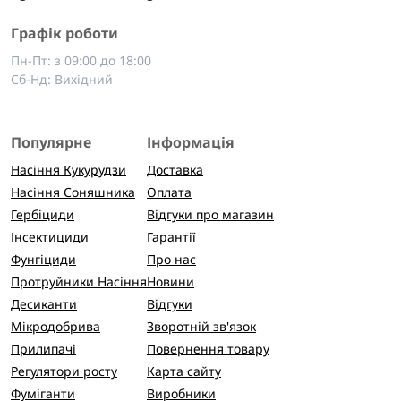
Графік роботи
Пн-Пт: з 09:00 до 18:00
Сб-Нд: Вихідний
Популярне
Інформація
Насіння Кукурудзи
Доставка
Насіння Соняшника
Оплата
Гербіциди
Відгуки про магазин
Інсектициди
Гарантії
Фунгіциди
Про нас
Протруйники Насіння
Новини
Десиканти
Відгуки
Мікродобрива
Зворотній зв'язок
Прилипачі
Повернення товару
Регулятори росту
Карта сайту
Фуміганти
Виробники