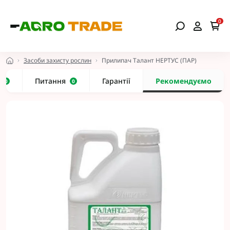
0
Засоби захисту рослин
Прилипач Талант НЕРТУС (ПАР)
и
Питання
Гарантії
Рекомендуємо
0
0