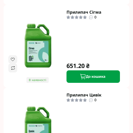
Прилипач Cігма
0
651.20 ₴
До кошика
В наявності
Прилипач Цивік
0