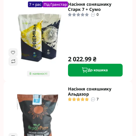
Насіння соняшнику
7 + рас
Під Гранстар
Старк 7 + Сумо
0
2 022.99 ₴
До кошика
В наявності
Насіння соняшнику
Альдазор
7