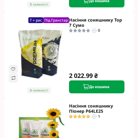
До кошика
В наявності
Насіння соняшнику Тор
7 + рас
Під Гранстар
7 Сумо
0
2 022.99 ₴
До кошика
В наявності
Насіння соняшнику
Піонер P64LE25
1