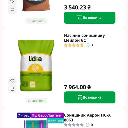
3 540.23 ₴
До кошика
В наявності
Насіння соняшнику
Цейлон ЄС
3
7 964.00 ₴
До кошика
В наявності
Соняшник Аерон НС-Х
7 + рас
Під Євро-Лайтнінг
8063
Новинка
0