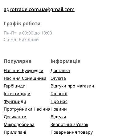
agrotrade.com.ua@gmail.com
Графік роботи
Пн-Пт: з 09:00 до 18:00
Сб-Нд: Вихідний
Популярне
Інформація
Насіння Кукурудзи
Доставка
Насіння Соняшника
Оплата
Гербіциди
Відгуки про магазин
Інсектициди
Гарантії
Фунгіциди
Про нас
Протруйники Насіння
Новини
Десиканти
Відгуки
Мікродобрива
Зворотній зв'язок
Прилипачі
Повернення товару