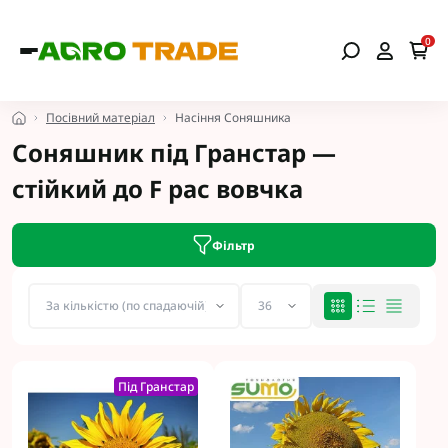
0
Посівний матеріал
Насіння Соняшника
Соняшник під Гранстар —
стійкий до F рас вовчка
Фільтр
Під Гранстар