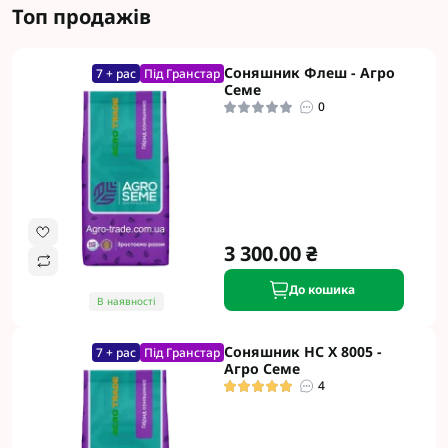
Топ продажів
Соняшник Флеш - Агро
7 + рас
Під Гранстар
Семе
0
3 300.00 ₴
До кошика
В наявності
Соняшник НС Х 8005 -
7 + рас
Під Гранстар
Агро Семе
4