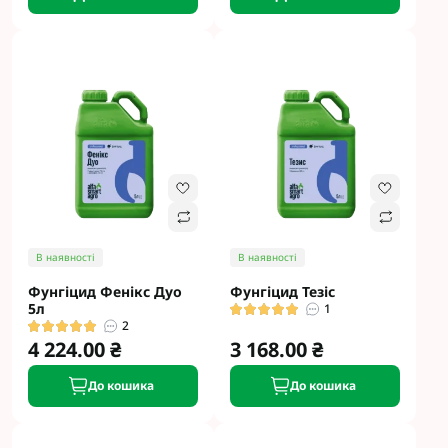
В наявності
В наявності
Фунгіцид Фенікс Дуо
Фунгіцид Тезіс
5л
1
2
4 224.00 ₴
3 168.00 ₴
До кошика
До кошика