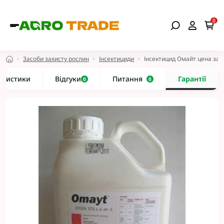
0
Засоби захисту рослин
Інсектициди
Інсектицид Омайт цена за к
еристики
Відгуки
Питання
Гарантії
0
0