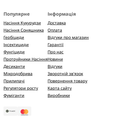
Популярне
Інформація
Насіння Кукурудзи
Доставка
Насіння Соняшника
Оплата
Гербіциди
Відгуки про магазин
Інсектициди
Гарантії
Фунгіциди
Про нас
Протруйники Насіння
Новини
Десиканти
Відгуки
Мікродобрива
Зворотній зв'язок
Прилипачі
Повернення товару
Регулятори росту
Карта сайту
Фуміганти
Виробники