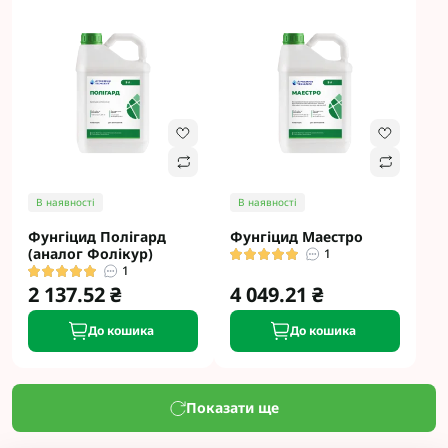
В наявності
В наявності
Фунгіцид Полігард
Фунгіцид Маестро
(аналог Фолікур)
1
1
2 137.52 ₴
4 049.21 ₴
До кошика
До кошика
Показати ще